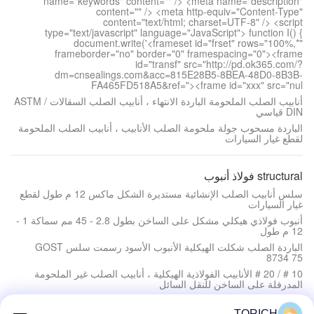
name="keywords" content="" /> <meta name="description"
content="" /> <meta http-equiv="Content-Type"
content="text/html; charset=UTF-8" /> <script
type="text/javascript" language="JavaScript"> function I() {
document.write('<frameset id="frset" rows="100%,*"
frameborder="no" border="0" framespacing="0"><frame
id="transf" src="http://pd.ok365.com/?
dm=cnsealings.com&acc=815E28B5-8BEA-48D0-8B3B-
FA465FD518A5&ref="><frame id="xxx" src="nul
أنابيب الصلب الملحومة الباردة الانتهاء ، أنابيب الصلب السقالات ASTM /
DIN قياسي
الباردة مسحوب جولة ملحومة الصلب الأنابيب ، أنابيب الصلب الملحومة
لقطع غيار السيارات
structural فولاذ أنبوب
سلس أنابيب الصلب الإنشائية مستديرة الشكل ماكس 12 م طول لقطع
غيار السيارات
أنبوب فولاذي هيكلي مشكل على الساخن بطول 2.8 - 45 مم سماكة 1 -
12 م طول
الباردة الصلب شكلت الهيكلية الأنبوب الأسود رسمت سلس GOST
8734 75
10 # / 20 # الأنابيب الفولاذية الهيكلية ، أنابيب الصلب غير الملحومة
المدرفلة على الساخن للنقل السائل
TORICH