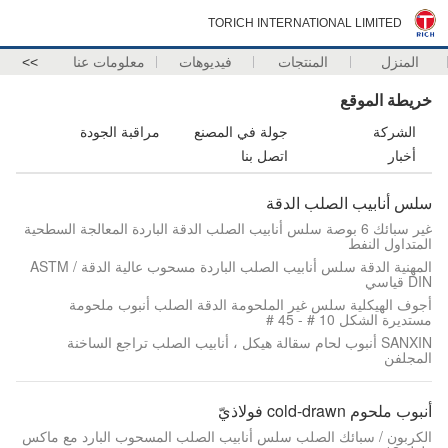
TORICH INTERNATIONAL LIMITED
المنزل
المنتجات
فيديوهات
معلومات عنا
>>
خريطة الموقع
الشركة
جولة في المصنع
مراقبة الجودة
أخبار
اتصل بنا
سلس أنابيب الصلب الدقة
غير سبائك 6 بوصة سلس أنابيب الصلب الدقة الباردة المعالجة السطحية
المتداول النفط
المهنية الدقة سلس أنابيب الصلب الباردة مسحوب عالية الدقة ASTM /
DIN قياسي
أجوف الهيكلية سلس غير الملحومة الدقة الصلب أنبوب ملحومة
مستديرة الشكل 10 # - 45 #
SANXIN أنبوب لحام سقالة هيكل ، أنابيب الصلب تراجع الساخنة
المجلفن
أنبوب ملحوم cold-drawn فولاذيّ
الكربون / سبائك الصلب سلس أنابيب الصلب المسحوب البارد مع ماكس