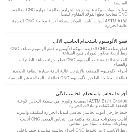
القياسية
معالجة مواد سبيكة عالية درجة الحرارة معالجة الدوارة CNC معالجة
CNC معالجة قطع الفولاذ المقاوم للصدأ
ASTM A182 أدوات أنابيب الفولاذ سبيكة أجزاء معالجة CNC للخدمة
عالية الحرارة
قطع الألومنيوم باستخدام الحاسب الآلي
قطع صناعة CNC الدقيقة سبيكة الألومنيوم قطع ألومنيوم صناعة CNC
ربط أربعة محاور الدوران قطع الصناعة
المعالجة الدقيقة قطع ألومنيوم CNC قطع أجزاء صناعة الطائرات
والفضاء
أجزاء الألومنيوم المصنعة بالإنترنت عالية الدقة سيارة الطاقة الجديدة
قطاعات معالجة الطحن الألومنيوم CNC قطاعات المعالجة غير القياسية
أجزاء النحاس باستخدام الحاسب الآلي
ASTM B171 C46400 الصفيحة والورق من سبيكة النحاس لأوعية
الضغط المكثفات ومبادلات الحرارة
خيط خارجي أنبوب نحاسي نحاسي لتبديل الحرارة للتكييف والتبريد
أنابيب ومكونات مشتركة مكثفة من النحاس المعدن CNC أنابيب
ومكونات منظف المياه من النحاس
ربط الأنابيب ذات الخيوط CNC أجزاء نحاسية مباشرة خيط داخلي