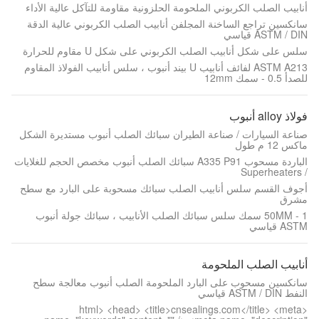
أنابيب الصلب الكربوني الملحومة الحلزونية مقاومة للتآكل عالية الأداء
سانكسين تراجع الساخنة المجلفن أنابيب الصلب الكربوني عالية الدقة
ASTM / DIN قياسي
سلس على شكل أنابيب الصلب الكربوني على شكل U مقاوم للحرارة
ASTM A213 لفائف أنابيب U بيند أنبوب ، سلس أنابيب الفولاذ المقاوم
للصدأ 0.5 - سمك 12mm
فولاذ alloy أنبوب
صناعة السيارات / صناعة الطيران سبائك الصلب أنبوب مستديرة الشكل
ماكس 12 م طول
الباردة مسحوب A335 P91 سبائك الصلب أنبوب مخصص الحجم للغلايات
/ Superheaters
أجوف القسم سلس أنابيب الصلب سبائك مسحوبة على البارد مع سطح
مشرق
1 - 50MM سمك سلس سبائك الصلب الأنابيب ، سبائك جولة أنبوب
ASTM قياسي
أنابيب الصلب الملحومة
سانكسين مسحوب على البارد الملحومة الصلب أنبوب معالجة سطح
النفط ASTM / DIN قياسي
<html> <head> <title>cnsealings.com</title> <meta