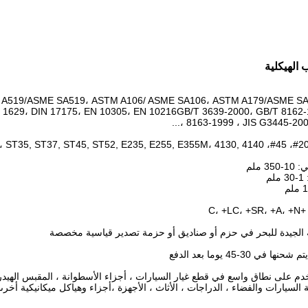
 الهيكلية
ار: A519/ASME SA519، ASTM A106/ ASME SA106، ASTM A179/ASME SA179
1629، DIN 17175، EN 10305، EN 10216GB/T 3639-2000، GB/T 8162-
8163-1999 ، JIS G3445-2006 ،
3 ملم
م
C، +
بئة الجيدة للبحر في حزم أو صناديق أو حزمة تصدير قياسية مخصصة
 في 30-45 يوما بعد الدفع
دم على نطاق واسع في قطع غيار السيارات ، أجزاء الأسطوانة ، المقبس الهيدرول
ة السيارات والفضاء ، الدراجات ، الأثاث ، الأجهزة ،أجزاء وهياكل ميكانيكية أخر