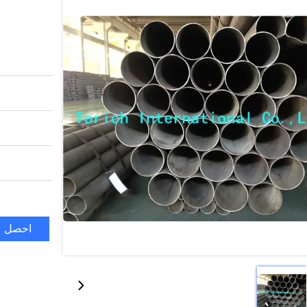
احصل ع