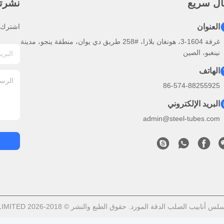
ال سريع
نشرتنا
العنوان
اشترك ف
غرفة 1604-3، هونغان بلازا، #258 طريق دي يوان، منطقة ينجو، مدينة
نينغبو، الصين
الهاتف
86-574-88255925
البريد الإلكتروني
admin@steel-tubes.com
لدقة المورد. حقوق الطبع والنشر © 2018-2026 TORICH INTERNATIONAL LIMITED . كل شيء حقوق محجوزة