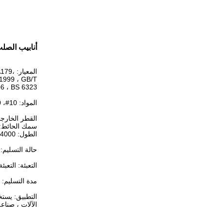
أنابيب الصلب
المعي
1999 ، GB/T
 BS 6323 ،...
المواد: 10#، 20#، 45#، 16Mn، Q235, 20Cr، 30CrMo، 42CrMo، ST35, ST37, ST45, ST52, E235, E255, E355M، 4130, 4140,...
القطر الخارجي: 10-50
سمك الحائط: 1-30 مل
الطول: 14000 ملم
حالة التسليم: +LC، +SR، +A، +N
التعبئة: التع
مدة التسليم: يتم شحنها
التطبيق: يستخ
الآلات ، صناع