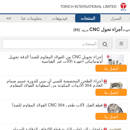
TORICH INTERNATIONAL LIMITED
المنزل
المنتجات
فيديوهات
معلومات عنا
>>
أجزاء تحول CNC
جودة
مزود.
(55)
أجزاء تحويل CNC من الفولاذ المقاوم للصدأ الدقة تحويل
أوتوماتيكي أجهزة الآلات غير القياسية
اتصل بنا
أجزاء الطحن المخصصة للسي أن سي للدورة جسم صمام
العادم 304 الأدوات المكونة من أسطوانة الفولاذ المقاوم
للصدأ
اتصل بنا
قطع الغيار لآلات طحن CNC 304 الفولاذ المقاوم للصدأ
اتصل بنا
ملحقات الدراجات النارية قطع الالتفاف الوقائية الصمام