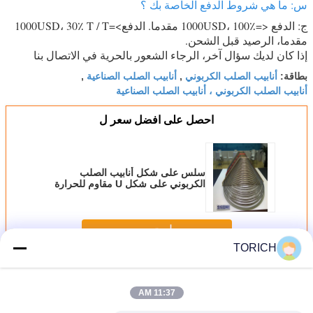
س: ما هي شروط الدفع الخاصة بك ؟
ج: الدفع <=1000USD، 100٪ مقدما. الدفع>=1000USD، 30٪ T / T
مقدما، الرصيد قبل الشحن.
إذا كان لديك سؤال آخر، الرجاء الشعور بالحرية في الاتصال بنا
أنابيب الصلب الكربوني
أنابيب الصلب الصناعية
بطاقة:
,
,
أنابيب الصلب الكربوني ، أنابيب الصلب الصناعية
احصل على افضل سعر ل
سلس على شكل أنابيب الصلب
الكربوني على شكل U مقاوم للحرارة
استمر
TORICH
كربون فولاذ أنبوب
أكثر
11:37 AM