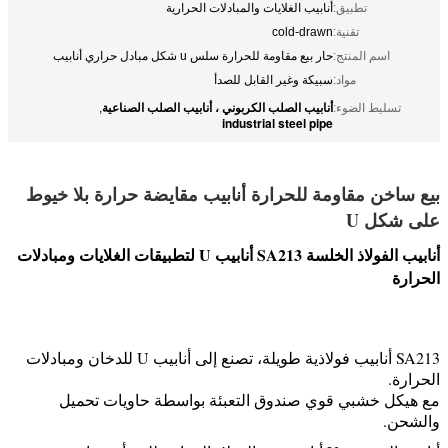
تطبيق:
أنابيب الغلايات والمبادلات الحرارية
تقنية:
cold-drawn
اسم المنتج:
حار بيع مقاومة للحرارة سلس u شكل مبادل حراري أنابيب
مواد:
سبيكة وغير القابل للصدأ
أنابيب الصلب الكربوني ، أنابيب الصلب الصناعية
تسليط الضوء:
,
industrial steel pipe
بيع ساخن مقاومة للحرارة أنابيب مقايضة حرارة بلا خيوط
على شكل U
أنابيب الفولاذ الخلسة SA213 أنابيب U لتطبيقات الغلايات ومبادلات
الحرارة
ش
ap9
SA213 أنابيب فولاذية طويلة، تصنع إلى أنابيب U للدخان ومبادلات
الحرارة.
مع هيكل خشبي قوي صندوق التعبئة بواسطة حاويات تحميل
والشحن.