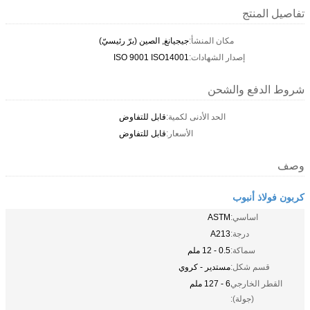
تفاصيل المنتج
مكان المنشأ:
جيجيانغ, الصين (برّ رئيسيّ)
إصدار الشهادات:
ISO 9001 ISO14001
شروط الدفع والشحن
الحد الأدنى لكمية:
قابل للتفاوض
الأسعار:
قابل للتفاوض
وصف
كربون فولاذ أنبوب
اساسي:
ASTM
درجة:
A213
سماكة:
0.5 - 12 ملم
قسم شكل:
مستدير - كروي
القطر الخارجي
6 - 127 ملم
(جولة):