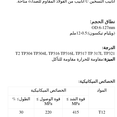
أنابيب التسخين U أنابيب من الفولاذ المقاوم للصدأ،
o متاحة.
e1
أنابيب المبادل الحراري 18080d
نطاق الحجم:
OD:6-127mm
(ويليام تيكسون):0.5-12ملم
الدرجة:
T2 TP304 TP304L TP316 TP316L TP317 TP 317L TP321
الميزة:
مقاومة للحرارة مقاومة للتآكل
الخصائص الميكانيكية:
المواد
الخصائص الميكانيكية
قوة الشد ≥
قوة الوصول ≥
الطول
≥ %
MPa
MPa
30
220
415
T12