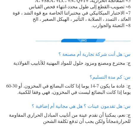
5~ المعالجة الحرارية، +A، +SRA، +LC، +N، Q+T
6~ تصويب-القطع إلى طول محدد-انتهاء فحص القياس
7~ الاختبار الميكانيكي في مختبراتنا الخاصة مع قوة الشد ، قوة
العائد ، التمدد ، الصلابة ، التأثير ، الهيكل الصغير ، الخ
8~ التعبئة والجوارب.
س: هل أنت شركة تجارية أم مصنعة ؟
ج: مخترع ومصنع ومزود حلول للمواد المهنية للأنابيب الفولاذية
س: كم مدة التسليم؟
ج: عادة ما يكون 7-14 يوما إذا كانت البضائع في المخزون. أو 30-60
يوما إذا كانت البضائع ليست في المخزون، فهي وفقا للكمية.
س: هل تقدمون عينات ؟ هل هي مجانية أم إضافية ؟
ج: نعم، يمكننا أن نقدم عينة من أنابيب المبادل الحراري المقاومة
للحرارة
مجاناً ولكن يجب أن تدفع تكلفة الشحن