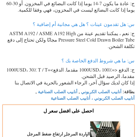
ج: عادة ما يكون 7-14 يوما إذا كانت البضائع في المخزون. أو 30-60
يوما إذا كانت البضائع ليست في المخزون، فهي وفقا للكمية.
س: هل تقدمون عينات ؟ هل هي مجانية أم إضافية ؟
ج: نعم ، يمكننا تقديم عينة من ASTM A192 / ASME A192 High
Pressure Steel Cold Drawn Boiler Tube مجانًا ولكن تحتاج إلى دفع
تكلفة الشحن.
س: ما هي شروط الدفع الخاصة بك ؟
ج: الدفع <=1000USD، 100٪ مقدما. الدفع>=1000USD، 30٪ T / T
مقدما، الرصيد قبل الشحن.
إذا كان لديك سؤال آخر، الرجاء الشعور بالحرية في الاتصال بنا
أنابيب الصلب الكربوني
أنابيب الصلب الصناعية
بطاقة:
,
,
أنابيب الصلب الكربوني ، أنابيب الصلب الصناعية
احصل على افضل سعر ل
الباردة المرجل ارتفاع ضغط المرجل