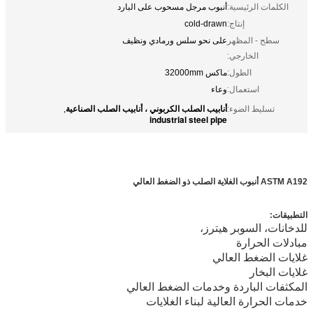
الكلمات الرئيسية:
أنبوب مرجل مسحوب على البارد
إنتاج:
cold-drawn
سطح - المظهر
على نحو سلس ورمادي ونظيف
الخارجي:
الطول:
ماكس 32000mm
استعمال:
وعاء
أنابيب الصلب الكربوني ، أنابيب الصلب الصناعية
تسليط الضوء:
,
industrial steel pipe
أنبوب فولاذي من الغلاية
ASTM A192 أنبوب الغلاية الصلب ذو الضغط العالي
التطبيقات:
للدخانات، السوبر هيترز،
مبادلات الحرارة
غلايات الضغط العالي
غلايات البخار
المكثفات الباردة وخدمات الضغط العالي
خدمات الحرارة العالية لبناء الغلايات