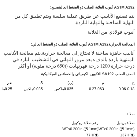
ASTM A192 أنبوب الغلاية الصلب ذو الضغط العالي
تصنيع:
يتم تصنيع الأنابيب عن طريق عملية سلسة ويتم تطبيق كل من
النهاية الساخنة والنهاية الباردة.
أنبوب فولاذي من الغلاية
أنبوب الغلاية المسحوب بالبرد
المعالجة الحرارية
ASTM A192 أنبوب الغلاية الصلب ذو الضغط العالي
:
أنابيب جاهزة ساخنة لا تحتاج إلى معالجة حرارية.
يتم معالجة الأنابيب
المنتهية باردة بالدفء بعد مرور النهائي في التشطيب البارد في
درجة حرارة 1200 درجة فهرنهايت ((650 درجة مئوية) أو أكثر
الصف الصلب SA192 التكوين الكيميائي والخصائص الميكانيكية
ج
م
(ب)
S
نعم
0.06-0.18
0.27-063
0.035ماكس
0.035ماكس
0.25ماكس
صلابة
صلابة برينيل
رقم صلابة روكويل
WT<0.200in ((5.1mm)
WT≥0.200in ((5.1mm)
77HRB
137HRB