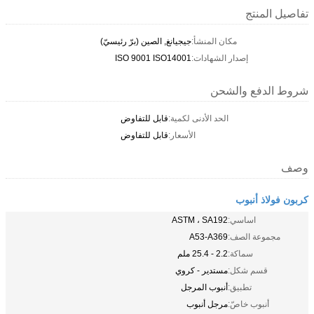
تفاصيل المنتج
مكان المنشأ:
جيجيانغ, الصين (برّ رئيسيّ)
إصدار الشهادات:
ISO 9001 ISO14001
شروط الدفع والشحن
الحد الأدنى لكمية:
قابل للتفاوض
الأسعار:
قابل للتفاوض
وصف
كربون فولاذ أنبوب
اساسي:
ASTM ، SA192
مجموعة الصف:
A53-A369
سماكة:
2.2 - 25.4 ملم
قسم شكل:
مستدير - كروي
تطبيق:
أنبوب المرجل
أنبوب خاصّ:
مرجل أنبوب