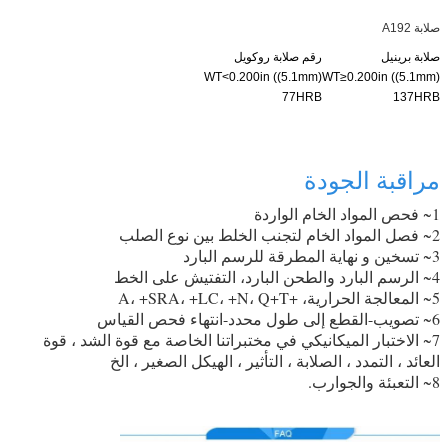
صلابة A192
صلابة برينيل
رقم صلابة روكويل
WT<0.200in ((5.1mm)
WT≥0.200in ((5.1mm)
77HRB
137HRB
مراقبة الجودة
1~ فحص المواد الخام الواردة
2~ فصل المواد الخام لتجنب الخلط بين نوع الصلب
3~ تسخين و نهاية المطرقة للرسم البارد
4~ الرسم البارد والطحن البارد، التفتيش على الخط
5~ المعالجة الحرارية، +A، +SRA، +LC، +N، Q+T
6~ تصويب-القطع إلى طول محدد-انتهاء فحص القياس
7~ الاختبار الميكانيكي في مختبراتنا الخاصة مع قوة الشد ، قوة
العائد ، التمدد ، الصلابة ، التأثير ، الهيكل الصغير ، الخ
8~ التعبئة والجوارب.