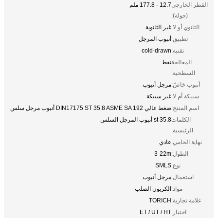
القطر الخارجي
12.7 - 177.8 ملم
(جولة):
الثانوي أو لا:
غير الثانوية
تطبيق:
أنبوب المرجل
تقنية:
cold-drawn
المعالجة
نفط
السطحية:
أنبوب خاصّ:
مرجل أنبوب
سبيكة أم لا:
غير سبيكة
اسم المنتج:
ضغط عالي DIN17175 ST 35.8 ASME SA 192 أنبوب مرجل سلس
الكلمات
st 35.8 أنبوب المرجل السلس
الرئيسية:
نهاية الحامي:
عادي
الطول:
3-22m
نوع:
SMLS
استعمال:
مرجل أنبوب
مواد:
الكربون الصلب
علامة تجارية:
TORICH
اختبار:
ET / UT / HT