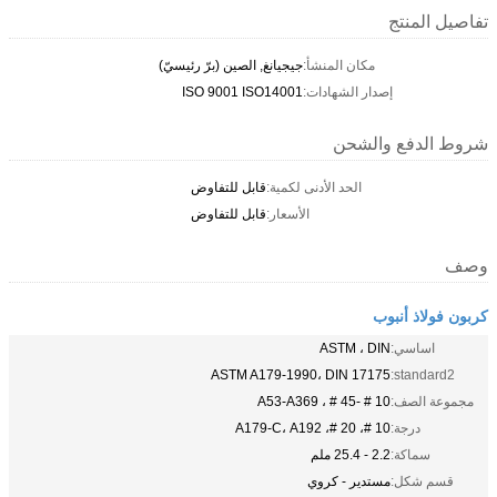
تفاصيل المنتج
مكان المنشأ:
جيجيانغ, الصين (برّ رئيسيّ)
إصدار الشهادات:
ISO 9001 ISO14001
شروط الدفع والشحن
الحد الأدنى لكمية:
قابل للتفاوض
الأسعار:
قابل للتفاوض
وصف
كربون فولاذ أنبوب
اساسي:
ASTM ، DIN
ASTM A179-1990، DIN 17175
standard2:
مجموعة الصف:
10 # -45 # ، A53-A369
درجة:
10 #، 20 #، A179-C، A192
سماكة:
2.2 - 25.4 ملم
قسم شكل:
مستدير - كروي