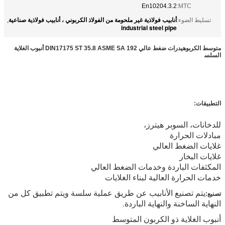
En10204.3.2
MTC:
أنابيب فولاذية غير ملحومة من الفولاذ الكربوني ، أنابيب فولاذية صناعية
تسليط الضوء:
,
industrial steel pipe
متوسط الكربوهيدرات ضغط عالي DIN17175 ST 35.8 ASME SA 192 أنبوب الغلاية
السلس
على أنبوب الغلاية
التطبيقات:
للدخانات، السوبر هيترز،
مبادلات الحرارة
غلايات الضغط العالي
غلايات البخار
المكثفات الباردة وخدمات الضغط العالي
خدمات الحرارة العالية لبناء الغلايات
يتم تصنيع الأنابيب عن طريق عملية سلسة ويتم تطبيق كل من
تصنيع:
النهاية الساخنة والنهاية الباردة.
أنبوب الغلاية ذو الكربون المتوسط