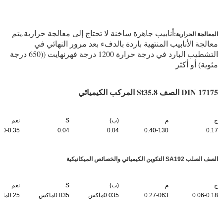
st 35.8 أنبوب غلاية بلا مسام
أنابيب جاهزة ساخنة لا تحتاج إلى معالجة حرارية.
يتم
المعالجة الحرارية:
معالجة الأنابيب المنتهية باردة بالدفء بعد مرور النهائي في
التشطيب البارد في درجة حرارة 1200 درجة فهرنهايت ((650 درجة
مئوية) أو أكثر
DIN 17175 الصف St35.8 المركب الكيميائي
ج
م
(ب)
S
نعم
10-0.35
0.04
0.04
0.40-130
0.17
الصف الصلب SA192 التكوين الكيميائي والخصائص الميكانيكية
ج
م
(ب)
S
نعم
0.06-0.18
0.27-063
0.035ماكس
0.035ماكس
0.25ماكس