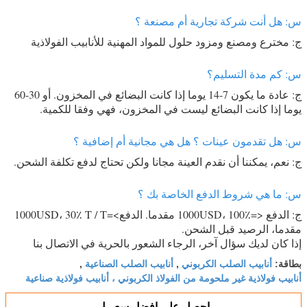
س: هل أنت شركة تجارية أم مصنعة ؟
ج: مخترع ومصنع ومزود حلول للمواد المهنية للأنابيب الفولاذية
س: كم مدة التسليم؟
ج: عادة ما يكون 7-14 يوما إذا كانت البضائع في المخزون. أو 30-60
يوما إذا كانت البضائع ليست في المخزون، فهي وفقا للكمية.
س: هل تقدمون عينات ؟ هل هي مجانية أم إضافية ؟
ج: نعم، يمكننا أن نقدم العينة مجانا ولكن تحتاج لدفع تكلفة الشحن.
س: ما هي شروط الدفع الخاصة بك ؟
ج: الدفع <=1000USD، 100٪ مقدما. الدفع>=1000USD، 30٪ T / T
مقدما، الرصيد قبل الشحن.
إذا كان لديك سؤال آخر، الرجاء الشعور بالحرية في الاتصال بنا
أنابيب الصلب الكربوني
أنابيب الصلب الصناعية
بطاقة:
,
,
أنابيب فولاذية غير ملحومة من الفولاذ الكربوني ، أنابيب فولاذية صناعية
احصل على افضل سعر ل