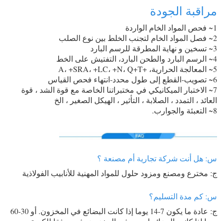
مراقبة الجودة
1~ فحص المواد الخام الواردة
2~ فصل المواد الخام لتجنب الخلط بين نوع الصلب
3~ تسخين و نهاية المطرقة للرسم البارد
4~ الرسم البارد والطحن البارد، التفتيش على الخط
5~ المعالجة الحرارية، +A، +SRA، +LC، +N، Q+T
6~ تصويب-القطع إلى طول محدد-انتهاء فحص القياس
7~ الاختبار الميكانيكي في مختبراتنا الخاصة مع قوة الشد ، قوة
العائد ، التمدد ، الصلابة ، التأثير ، الهيكل الصغير ، الخ
8~ التعبئة والجوارب.
س: هل أنت شركة تجارية أم مصنعة ؟
ج: مخترع ومصنع ومزود حلول للمواد المهنية للأنابيب الفولاذية
س: كم مدة التسليم؟
ج: عادة ما يكون 7-14 يوما إذا كانت البضائع في المخزون. أو 30-60