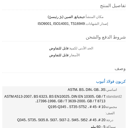
تفاصيل المنتج
مكان المنشأ:
جيجيانغ, الصين (برّ رئيسيّ)
إصدار الشهادات:
ISO9001, ISO14001, TS16949
شروط الدفع والشحن
الحد الأدنى لكمية:
قابل للتفاوض
الأسعار:
قابل للتفاوض
وصف
كربون فولاذ أنبوب
اساسي:
ASTM، BS، DIN، GB، JIS
ASTM A513-2007، BS 6323، BS EN10025، DIN EN 10305، GB / T
standard2:
17396-1998، GB / T 3639-2000، GB / T 8713،
مجموعة
10 # -45 # ، Q195-Q345 ، ST35-ST52
الصف:
درجة:
20 #، 45 #، Q345، ST35، St35.8، St37، St37-2، St45، St52
سماكة:
5 - 60 ملم