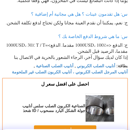
يوما إذا كانت البضائع ليست في المخزون، فهي وفقا للكمية.
س: هل تقدمون عينات ؟ هل هي مجانية أم إضافية ؟
ج: نعم، يمكننا أن نقدم العينة مجانا ولكن تحتاج لدفع تكلفة الشحن.
س: ما هي شروط الدفع الخاصة بك ؟
ج: الدفع <=1000USD، 100٪ مقدما. الدفع>=1000USD، 30٪ T / T
مقدما، الرصيد قبل الشحن.
إذا كان لديك سؤال آخر، الرجاء الشعور بالحرية في الاتصال بنا
أنابيب الصلب الكربوني
أنابيب الصلب الصناعية
بطاقة:
,
,
أنابيب المرجل الصلب الكربوني ، أنابيب الكربون الصلب غير الملحومة
احصل على افضل سعر ل
الصناعية الكربون الصلب سلس أنابيب
جولة الشكل البارد مسحوب / ID شحذ
استمر