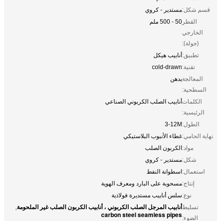
قسم شكل:
مستدير - كروي
القطر
50 - 500 ملم
الخارجي
(جولة):
تطبيق:
أنابيب هيكل
تقنية:
cold-drawn
المعالجة
يدهن
السطحية:
الكلمات
أنابيب الصلب الكربوني الصناعي
الرئيسية:
الطول:
3-12M
نهاية الحامي:
غطاء الأنبوب البلاستيكي
مواد:
الكربون الصلب
شكل:
مستدير - كروي
استعمال:
اسطوانة النفط
إنتاج:
مسحوبة على البارد ومعرف الهوية
نوع:
سلس أنابيب مستديرة فولاذية
أنابيب المرجل الصلب الكربوني ، أنابيب الكربون الصلب غير الملحومة
تسليط
,
carbon steel seamless pipes
الضوء: