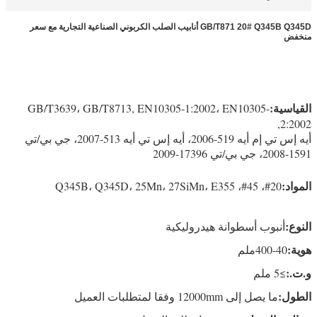
GB/T871 20# Q345B Q345D أنابيب الصلب الكربوني الصناعية التجارية مع سعر
منخفض
القياسية:
GB/T3639، GB/T8713, EN10305-1:2002، EN10305-
2:2002,
أيه إس تي إم أيه 519-2006، أيه إس تي أيه 513-2007، جي بي/تي
1591-2008، جي بي/تي 17396-2009
المواد:
20#، 45#، Q345B، Q345D، 25Mn، 27SiMn، E355
النوع:
أنبوب أسطوانة هيدروليكية
هوية:
40-400ملم
و.ت.:
≥5 ملم
الطول:
ما يصل إلى 12000mm وفقا لمتطلبات العميل