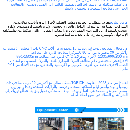
وقطع الدقة الصعبة. قوتنا هي في قدرتنا على إنتاج قطع معدنية من أعلى معالجة الجودة
في عملية متكاملة،من رسم الخرائط وتصميم القالب، إلى الصب، وتصنيع، والمعالجة
الحرارية، ومعالجة السطح، والتجميع والاختبار.
فريق التاريخ
يعرف متطلبات الجودة ومعايير العملية لأجزاء الدقة
و
أنابيب فولاذية
من
الشركات الصناعية الرائدة في الداخل والخارج
تحسين الإنتاج باستمرار
و
مستوى الإدارة،
وتبحث باستمرار عن الموردين الممتازين ذوي التفكير المماثل، والتي تمكننا من تقليل
تكلفة
الإنتاج
و
أن يكون
ميزة مقارنة على العديد من
المنافسين
.
في مجال المعالجة، توجد لدى توريك 18 مجموعة من آلات CNC ذات 4 محاور / 3 محورات
وأكثر من 30 مجموعة من آلة CNC.مركز المعالجة قادرة على معالجة
1100x600x800mm الأجزاء ومحولات CNC قادرة على معالجة 550x1500mm
الأجزاءنحن متخصصون في معالجة الفولاذ المقاوم للصدأ والفولاذ المسبوب والمعادن
الصلبة الأخرى، فضلا عن الفولاذ الكربوني والألومنيوم والنحاس، مع دقة الأبعاد من 0.01
ملم.
اعتبارًا من عام 2023 ، تعاونت TORICH بشكل مثالي مع أكثر من 50 دولة ، بما في ذلك
روسيا والهند وأستراليا والمملكة المتحدة وفرنسا والولايات المتحدة وكندا والبرازيل
ومصر.الجودة والسمعة هي دائماً أولوياتنا، بهدف خدمة كل عميل يثق بنا. تتطلع توريك إلى
الشراكة مع العملاء في جميع أنحاء العالم.