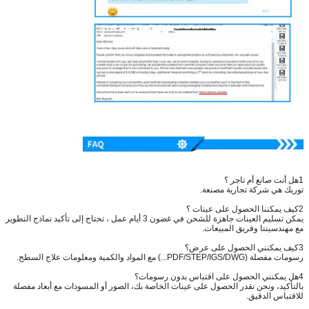
1هل أنت صانع أم تاجر ؟
توريك هي شركة تجارية مصنعة.
2كيف يمكننا الحصول على عينات ؟
يمكن تسليم العينات جاهزة للشحن في غضون 3 أيام عمل ، تحتاج إلى تأكيد نماذج التطوير
مع مهندسيننا وفريق المبيعات.
3كيف يمكنني الحصول على عرض؟
رسومات مفصلة (PDF/STEP/IGS/DWG...) مع المواد والكمية ومعلومات علاج السطح.
4هل يمكنني الحصول على اقتباس بدون رسومات؟
بالتأكيد، ونحن نقدر الحصول على عينات الخاصة بك، الصور أو المسودات مع أبعاد مفصلة
للاقتباس الدقيق.