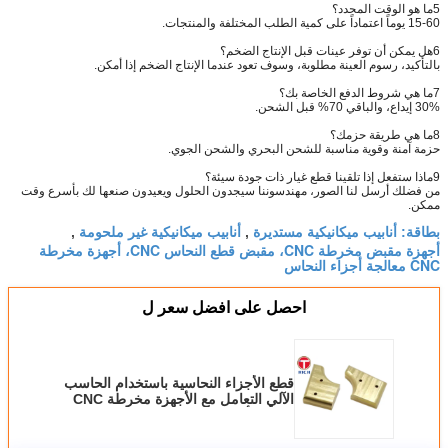
5ما هو الوقت المحدد؟
15-60 يوماً اعتماداً على كمية الطلب المختلفة والمنتجات.
6هل يمكن أن توفر عينات قبل الإنتاج الضخم؟
بالتأكيد، رسوم العينة مطلوبة، وسوف تعود عندما الإنتاج الضخم إذا أمكن.
7ما هي شروط الدفع الخاصة بك؟
30% إيداع، والباقي 70% قبل الشحن.
8ما هي طريقة حزمك؟
حزمة آمنة وقوية مناسبة للشحن البحري والشحن الجوي.
9ماذا ستفعل إذا تلقينا قطع غيار ذات جودة سيئة؟
من فضلك أرسل لنا الصور، مهندسوننا سيجدون الحلول ويعيدون صنعها لك بأسرع وقت
ممكن.
أنابيب ميكانيكية مستديرة
أنابيب ميكانيكية غير ملحومة
بطاقة:
,
,
أجهزة مقبض مخرطة CNC، مقبض قطع النحاس CNC، أجهزة مخرطة
CNC معالجة أجزاء النحاس
احصل على افضل سعر ل
قطع الأجزاء النحاسية باستخدام الحاسب
الآلي التعامل مع الأجهزة مخرطة CNC
معالجة أجزاء النحاس