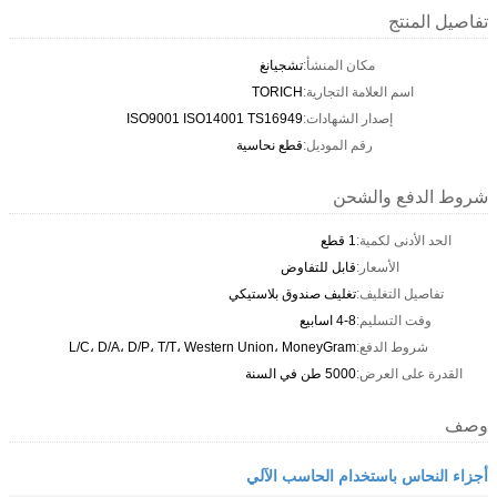
تفاصيل المنتج
مكان المنشأ:
تشجيانغ
اسم العلامة التجارية:
TORICH
إصدار الشهادات:
ISO9001 ISO14001 TS16949
رقم الموديل:
قطع نحاسية
شروط الدفع والشحن
الحد الأدنى لكمية:
1 قطع
الأسعار:
قابل للتفاوض
تفاصيل التغليف:
تغليف صندوق بلاستيكي
وقت التسليم:
4-8 اسابيع
شروط الدفع:
L/C، D/A، D/P، T/T، Western Union، MoneyGram
القدرة على العرض:
5000 طن في السنة
وصف
أجزاء النحاس باستخدام الحاسب الآلي