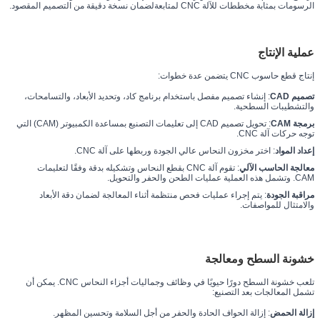
الرسومات بمثابة مخططات للآلة CNC لمتابعةلضمان نسخة دقيقة من التصميم المقصود.
عملية الإنتاج
إنتاج قطع حاسوب CNC يتضمن عدة خطوات:
تصميم CAD
: إنشاء تصميم مفصل باستخدام برنامج كاد، وتحديد الأبعاد، والتسامحات،
والتشطيبات السطحية.
برمجة CAM
: تحويل تصميم CAD إلى تعليمات التصنيع بمساعدة الكمبيوتر (CAM) التي
توجه حركات آلة CNC.
إعداد المواد
: اختر مخزون النحاس عالي الجودة وربطها على آلة CNC.
معالجة الحاسب الآلي
: تقوم آلة CNC بقطع النحاس وتشكيله بدقة وفقًا لتعليمات
CAM. وتشمل هذه العملية عمليات الطحن والحفر والتحويل.
مراقبة الجودة
: يتم إجراء عمليات فحص منتظمة أثناء المعالجة لضمان دقة الأبعاد
والامتثال للمواصفات.
خشونة السطح ومعالجة
تلعب خشونة السطح دورًا حيويًا في وظائف وجماليات أجزاء النحاس CNC. يمكن أن
تشمل المعالجات بعد التصنيع:
إزالة الحمض
: إزالة الحواف الحادة والحفر من أجل السلامة وتحسين المظهر.