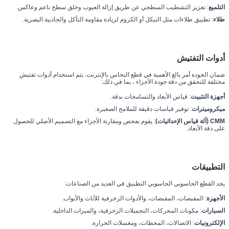
التلميع
: تعزيز التشطيب السطحي عن طريق إزالة العيوب وخلق سطح ناعم وعاكس.
طلاء
: تطبيق طلاءات مثل النيكل أو الكروم لزيادة مقاومة التآكل والجاذبية البصرية.
أدوات التفتيش
ضمان الجودة أمر بالغ الأهمية في قطع النحاس بالإنترنت. يتم استخدام أدوات تفتيش
مختلفة للتحقق من دقة جودة الأجزاء ، بما في ذلك:
أجهزة التثبيت
: قياس الأبعاد والتسامحات بدقة.
ميكروميترات
: توفير قياسات دقيقة للملامح الصغيرة.
CMM (آلة قياس الإحداثيات)
: يقوم بفحص ومقارنة الأجزاء مع التصميم الأصلي للحصول
على دقة الأبعاد.
التطبيقات
يجد القطع الحاسوبي الحاسوبي التطبيق في العديد من الصناعات:
الأجهزة
: المقبضات، المقبضات، والأدوات الزخرفية للأثاث والأبواب.
السيارات
: مكونات المحركات، التجميلات الزخرفية، والميزات الداخلية.
الإلكترونيات
: الاتصالات، المحطات، ومغسلات الحرارة.