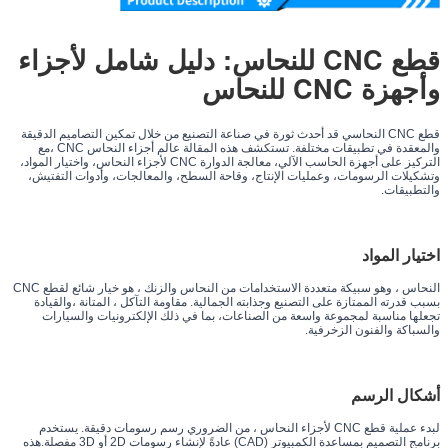
قطع CNC للنحاس: دليل شامل لأجزاء
وأجهزة CNC للنحاس
قطع CNC النحاسي قد أحدث ثورة في صناعة التصنيع من خلال تمكين التصاميم الدقيقة
والمعقدة في تطبيقات مختلفة. تستكشف هذه المقالة عالم أجزاء النحاس CNC ،مع
التركيز على أجهزة الحاسب الآلي، معالجة الدوارة CNC لأجزاء النحاس، واختيار المواد،
وتشكيلات الرسومات، وعمليات الإنتاج، وقاحة السطح، والمعالجات، وأدوات التفتيش،
والتطبيقات.
اختيار المواد
النحاس ، وهو سبيكة متعددة الاستخدامات من النحاس والزنك ، هو خيار شائع لقطع CNC
بسبب قدرته الممتازة على التصنيع وجذابته الجمالية. مقاومة التآكل ، المتانة ،والقيادة
تجعلها مناسبة لمجموعة واسعة من الصناعات، بما في ذلك الإلكترونيات والسيارات
والسباكة والفنون الزخرفية.
أشكال الرسم
لبدء عملية قطع CNC لأجزاء النحاس ، من الضروري رسم رسومات دقيقة. يستخدم
برنامج التصميم بمساعدة الكمبيوتر (CAD) عادةً لإنشاء رسومات 2D أو 3D مفصلة.هذه