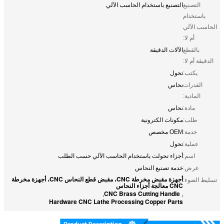
التصنيع
التصنيع باستخدام الحاسب الآلي
باستخدام
الحاسب الآلي
أم لا:
بالقطع
الآلات الدقيقة
الدقيقة أم لا:
يكتب:
تحول
القدرات
نحاس
المادية:
مادة:
نحاس
طلب:
مكونات الكترونية
خدمة:
OEM مخصص
عملية:
تحول
اسم:
أجزاء تحولت باستخدام الحاسب الآلي حسب الطلب
غرض:
خدمة تصنيع النحاس
أجهزة مقبض مخرطة CNC، مقبض قطع النحاس CNC، أجهزة مخرطة
تسليط الضوء:
CNC معالجة أجزاء النحاس
CNC Brass Cutting Handle
,
,
Hardware CNC Lathe Processing Copper Parts