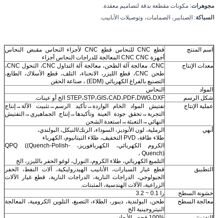
مجوهرات
: مكونات مقطعة بدقة لتصاميم معقدة.
السباكة
: الصنابير، الصمامات، وتوصيلات الأنابيب.
اسم المنتج
قطع CNC للنحاس قطع CNC لأجزاء النحاس مقبض النحاس
أجهزة CNC CNC المعالجة للدراجات النحاس أجزاء
معدات الإنتاج
CNC، معالجة آلة الطحن، معالجة آلة التداول CNC، التحول CNC،
طحن CNC، قطع الليزر، الانحناء، التلف، قطع الأسلاك، الطابع،
التصنيع بالفراغ الكهربائي (EDM) ، صناعة الحقن
المواد
النحاس
شكل الرسم
STEP،STP،GIS،CAD،PDF،DWG،DXF الخ أو عينات.
عملية الإنتاج
تفتيش المواد الخام الواردة→تأكيد الرسم→تثبيت الآلة→إنتاج
التجربة→تحقق جودة العينة وتأكيدها→إنتاج الجماهيري→التفتيش
النهائي→التعبئة→استعدة الشحن
أنهي
الرملية، لون الأنوديز، السوداء، الزنك/النيكل، البولندي،
طلاء طاقة، PVD التخفيف، طلاء التيتانيوم، الكهرباء
الكروم الكهربائي، الكهربافوريز، QPQ ((Quench-Polish-
Quench) ،
التلميع الكهربائي، طلاء الكروم، النورل، لوغو الحفر بالليزر، الخ
التطبيق
قطع غيار السيارات، الأنابيب الهيدروليكية، آلات النفط، الحفر
الجيولوجي، الدراجات النارية، الدراجات النارية، قطع غيار الآلات
الزراعية، الآلات الهندسية، المثبتات.
خشونة السطح
را 0.1 ~ 3.2
معالجة السطح
طحن، البولندية، ديبور، الطلاء، التصبغ، التلوين الكرومية، المعالجة
النيتروجينية الخ
التفتيش
100% فحص الأبعاد