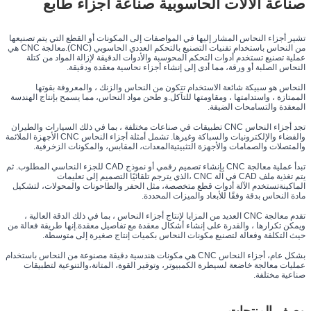
صناعة الآلات الحاسوبية صناعة أجزاء طابع
تشير أجزاء النحاس المشار إليها في المواصفات إلى المكونات أو القطع التي يتم تصنيعها
من النحاس باستخدام تقنيات التصنيع بالتحكم العددي الحاسوبي (CNC).معالجة CNC هي
عملية تصنيع تستخدم أدوات التحكم المحوسبة والأدوات الدقيقة لإزالة المواد من كتلة
النحاس الصلبة أو ورقة، مما أدى إلى إنشاء أجزاء نحاسية معقدة ودقيقة.
النحاس هو سبيكة شائعة الاستخدام تتكون من النحاس والزنك ، والمعروفة بقوتها
الممتازة ، واستدامتها ، ومقاومتها للتآكل.و طحن مواد النحاس، مما يسمح بإنتاج الهندسة
المعقدة والتسامحات الضيقة.
تجد أجزاء النحاس CNC تطبيقات في صناعات مختلفة ، بما في ذلك السيارات والطيران
والفضاء والإلكترونيات والسباكة وغيرها. تشمل أمثلة أجزاء النحاس CNC الأجهزة الملائمة
والمتصلات والصمامات والأجهزة التثبيتيةالمعدات، المقابس، والمكونات الزخرفية.
تبدأ عملية معالجة CNC بإنشاء تصميم رقمي أو نموذج CAD للجزء النحاسي المطلوب. ثم
يتم تغذية ملف CAD في آلة CNC ،الذي يترجم تلقائيًا التصميم إلى تعليمات
الماكينةتستخدم الآلة أدوات قطع متخصصة، مثل الحفر والطاحونات والمحولات، لتشكيل
مادة النحاس بدقة وفقًا للأبعاد والميزات المحددة.
تقدم معالجة CNC العديد من المزايا لإنتاج أجزاء النحاس ، بما في ذلك الدقة العالية ،
ويمكن تكرارها ، والقدرة على إنشاء أشكال معقدة مع تفاصيل معقدة.إنها طريقة فعالة من
حيث التكلفة وفعالة لتصنيع مكونات النحاس بكميات إنتاج صغيرة إلى متوسطة.
بشكل عام، أجزاء النحاس CNC هي مكونات هندسية دقيقة مصنوعة من النحاس باستخدام
عمليات معالجة خاضعة لسيطرة الكمبيوتر، وتوفير القوة، المتانة،والتنوعية لتطبيقات
صناعية مختلفة.
وصف المنتجات