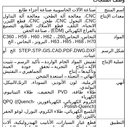
اسم المنتج
صناعة الآلات الحاسوبية صناعة أجزاء طابع
معدات الإنتاج
CNC، معالجة آلة الطحن، معالجة آلة التداول
CNC، التحول CNC، طحن CNC، قطع الليزر،
الانحناء، التلف، قطع الأسلاك، الطابع، التصنيع
بالفراغ الكهربائي (EDM) ، صناعة الحقن
المواد
النحاس، النحاس260، C360 ، H59 ، H60 ، H62 ،
H63 ، H65 ، H68 ، H70 ، البرونز ، النحاس ، الخ
شكل الرسم
STEP،STP،GIS،CAD،PDF،DWG،DXF الخ أو
عينات.
عملية الإنتاج
تفتيش المواد الخام الواردة→تأكيد الرسم→تثبيت
الآلة→إنتاج التجربة→تحقق جودة العينة
وتأكيدها→إنتاج الجماهيري→التفتيش
النهائي→التعبئة→استعدة الشحن
أنهي
الرملية، لون الأنوديز، السوداء، الزنك/النيكل،
البولندي،
طلاء طاقة، PVD التخفيف، طلاء التيتانيوم،
الكهرباء
الكروم الكهربائي، الكهربافوريز، QPQ ((Quench-
Polish-Quench) ،
التلميع الكهربائي، طلاء الكروم، النورل، لوغو الحفر
بالليزر، الخ
التطبيق
قطع غيار السيارات، الأنابيب الهيدروليكية، آلات