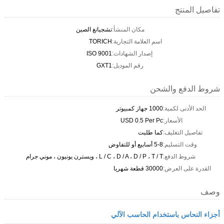
تفاصيل المنتج
مكان المنشأ:
تشجيانغ الصين
اسم العلامة التجارية:
TORICH
إصدار الشهادات:
ISO 9001
رقم الموديل:
GXT1
شروط الدفع والشحن
الحد الأدنى لكمية:
1000 جهاز كمبيوتر
الأسعار:
USD 0.5 Per Pc
تفاصيل التغليف:
كما طلبت
وقت التسليم:
5-8 أسابيع أو للتفاوض
شروط الدفع:
L / C ، D / A ، D / P ، T / T ، ويسترن يونيون ، موني جرام
القدرة على العرض:
30000 قطعة شهريا
وصف
أجزاء النحاس باستخدام الحاسب الآلي