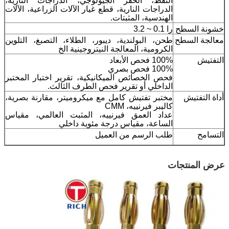
النفط، الحفر الجيولوجي، الدراجات النارية،
الدراجات النارية، قطع غيار الآلات الزراعية، الآلات
الهندسية، المثبتات.
خشونة السطح
را 0.1 ~ 3.2
معالجة السطح
طحن، البولندية، ديبور، الطلاء، التصبغ، التلوين
الكرومية، المعالجة النيتروجينية الخ
التفتيش
100% فحص الأبعاد
100% فحص بصري
فحص الخصائص الميكانيكية، تقرير اختبار المختبر
الداخلي أو تقرير فحص الطرف الثالث.
أداة التفتيش
مختبر تفتيش كامل مع ميكروميتر، مقارنة بصرية،
كاليبر فيرنييه، CMM
عداد العمق فيرنييه، المثبت العالمي، مقياس
الساعة، مقياس درجة مئوية داخلي
التسامح
طلب الرسم من العميل
عرض المنتجات