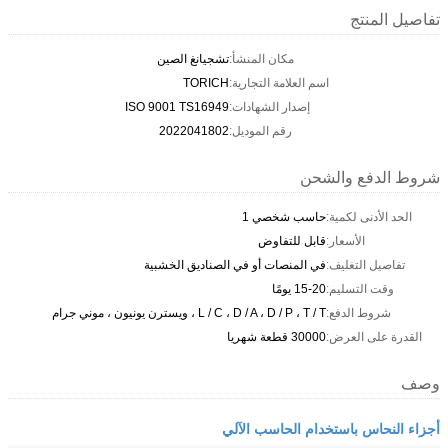
تفاصيل المنتج
مكان المنشأ:
تشجيانغ الصين
اسم العلامة التجارية:
TORICH
إصدار الشهادات:
ISO 9001 TS16949
رقم الموديل:
2022041802
شروط الدفع والشحن
الحد الأدنى لكمية:
حاسب شخصي 1
الأسعار:
قابل للتفاوض
تفاصيل التغليف:
في المنصات أو في الصناديق الخشبية
وقت التسليم:
15-20 يومًا
شروط الدفع:
L / C ، D / A ، D / P ، T / T ، ويسترن يونيون ، موني جرام
القدرة على العرض:
30000 قطعة شهريا
وصف
أجزاء النحاس باستخدام الحاسب الآلي