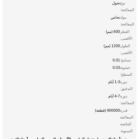
نوع
تحول
المعالجة:
مواد
نحاس
المعالجة:
القطر
600 (مم)
الأقصى:
الطول
1200 (مم)
الأقصى:
تسامح:
0.01
خشونة
0.03
السطح:
دورة
1-3 أيام
التدقيق:
دورة
4-7 أيام
المعالجة:
قدرة
900000 (قطعة)
المعالجة
الفائضة
السنوية:
أجزاء التصنيع باستخدام الحاسب الآلي ذات المحور النحاسي ، أجزاء التصنيع