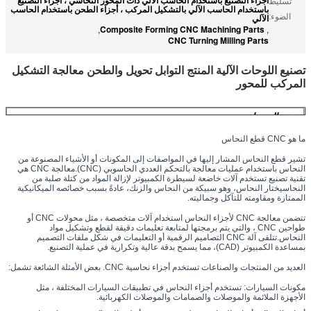
تسليط
باستخدام الحاسب الآلي بالتشكيل المركب ، أجزاء الطحن باستخدام الحاسب
الضوء:
الآلي
Composite Forming CNC Machining Parts
,
,
CNC Turning Milling Parts
تصنيع اللوحات الآلية المنتج التوابل تحويل والطحن معالجة التشكيل
المركب للمحور
وصف المنتجات
ما هو CNC قطع النحاس
اسم المنتج
تصنيع اللوحات الآلية المنتج التوابل تحويل والطحن
تشير قطع النحاس المشار إليها في المواصفات إلى المكونات أو الأشياء المصنوعة من 
معالجة التشكيل المركب للمحور
النحاس باستخدام عمليات معالجة بالتحكم العددي الحاسوبي (CNC).معالجة CNC هي 
تقنية تصنيع تستخدم آلات خاضعة لسيطرة الكمبيوتر لإزالة المواد من كتلة صلبة من 
معدات الإنتاج
آلة التدوير والطحن المركبة CNC، مركز التصنيع
النحاسيختار النحاس، وهو سبيكة من النحاس والزنك، عادةً بسبب خصائصه الميكانيكية 
CNC 5 محورات مركز التصنيع CNC أساس المشي،
الممتازة ومقاومته للتآكل وجماليته.
محور CNC، مركز التصنيع CNC (موسم الكمبيوتر) ،
تتضمن معالجة CNC لأجزاء النحاس استخدام آلات متخصصة ، مثل محولات CNC أو 
مركز التصنيع 4 محورات، مركز التصنيع 5 محورات
طواحين CNC ، والتي يتم برمجتها لمتابعة تعليمات دقيقة لقطع وتشكيل مواد 
النحاس.تتلقى آلة CNC التصاميم الرقمية أو التعليمات في شكل ملفات التصميم 
المواد المتاحة
سبيكة الألومنيوم: 6061، 6063، 2024, 1018, 5052،
بمساعدة الكمبيوتر (CAD)، مما يسمح بدقة عالية وتكرارية في عملية التصنيع.
لمعالجة CNC
7075
سبائك خاصة: Fe-Ni، Kovar، Fe-Ni-Co، 4J29،
العديد من المنتجات والصناعات تستخدم أجزاء نحاسية CNC. بعض الأمثلة الشائعة تشمل:
4J33، 4J50، Invar
النحاس: H57, H59, H63
مكونات السيارات: تستخدم أجزاء النحاس في تطبيقات السيارات المختلفة ، مثل 
الأجهزة الملائمة والموصلات والصمامات والموصلات الكهربائية.
حديد سيارات سهل: 12L14، 12L15
الصلب الخفيف: A3، S45C