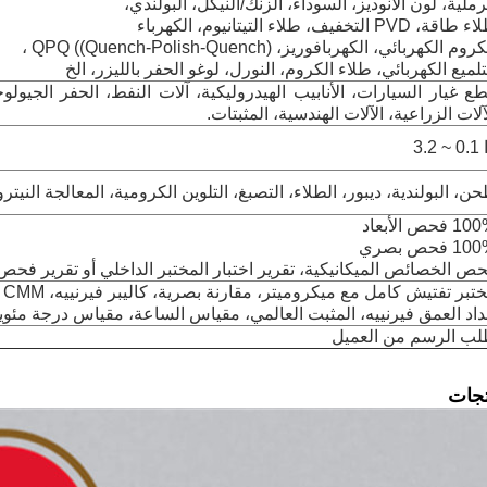
رملية، لون الأنوديز، السوداء، الزنك/النيكل، البولندي،
اقة، PVD التخفيف، طلاء التيتانيوم، الكهرباء
روم الكهربائي، الكهربافوريز، QPQ ((Quench-Polish-Quench) ،
تلميع الكهربائي، طلاء الكروم، النورل، لوغو الحفر بالليزر، الخ
ع غيار السيارات، الأنابيب الهيدروليكية، آلات النفط، الحفر الجيولوج
آلات الزراعية، الآلات الهندسية، المثبتات.
~ 3.2
ن، البولندية، ديبور، الطلاء، التصبغ، التلوين الكرومية، المعالجة النيترو
 فحص الأبعاد
1 فحص بصري
ص الخصائص الميكانيكية، تقرير اختبار المختبر الداخلي أو تقرير فحص
تبر تفتيش كامل مع ميكروميتر، مقارنة بصرية، كاليبر فيرنييه، CMM
اد العمق فيرنييه، المثبت العالمي، مقياس الساعة، مقياس درجة مئوي
ب الرسم من العميل
جات