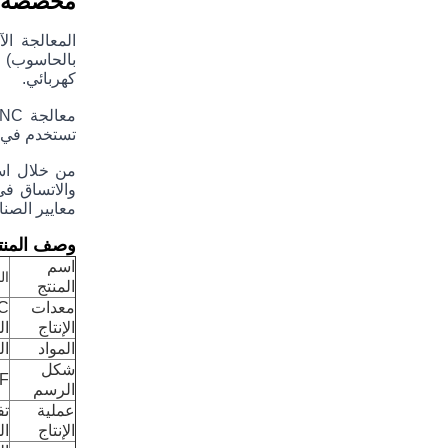
مخصصة
كهربائي.
تستخدم في تص
معايير الصنا
وصف المنت
اسم
النحاس CNC معالج
المنتج
معدات
الإنتاج
الط
المواد
النحاس، 
شكل
XF
الرسم
عملية
تف
الإنتاج
ال