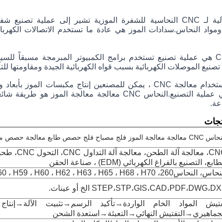
نيع الموصلات الكهربائية بسبب قواه الكهربائية الجيدة ومقاومتها للتآ
عة.
جات
ة معالجة الموز فلج مصباح فلج حصص طابع معالجة حصص معالجة CNC مخصصة
ابع، التصنيع بالفراغ الكهربائي (EDM) ، صناعة الحقن
النحاس260، C360 ، H59 ، H60 ، H62 ، H63 ، H65 ، H68 ، H70 ، البرونز ، النحاس ، الخ
STEP،STP،GIS،CAD،PDF،DWG،D الخ أو عينات.
تيش المواد الخام الواردة→تأكيد الرسم→تثبيت الآلة→إنتاج
جماهيري→التفتيش النهائي→التعبئة→استعدة الشحن