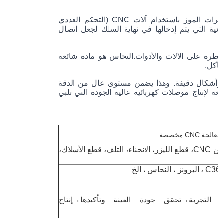
المعالجة الآلية لـ CNC النحاسية للشفرة الموزية تشير إلى عملية تصنيع شفرات الموز باستخدام آلات CNC (التحكم العددي 
بالحاسوب) ومواد النحاس.سدادات الموز هي عادة ما تستخدم الاتصالات الكهربائية التي يتم إدخالها في نهاية السلك لجعل اتصال 
معالجة CNC هي عملية تصنيع تستخدم برامج الكمبيوتر المبرمجة مسبقاً للسيطرة على الآلات والأدوات.النحاس هو مادة شائعة 
كل.
من خلال استخدام معالجة CNC ، يمكن للمصنعين إنتاج مكبسات الموز بأبعاد وأشكال دقيقة. وهذا يضمن مستوى عال من الدقة 
والاتساق في عملية التصنيع.النحاس CNC معالجة معالجة الموز هو طريقة شائعة لإنتاج موصلات كهربائية عالية الجودة التي تلبي 
CNC، معالجة آلة الطحن، معالجة آلة التداول CNC، التحول CNC، طحن CNC، قطع الليزر، الانحناء، التلف، قطع الأسلاك،
 التجربة→تحقق جودة العينة وتأكيدها→إنتاج