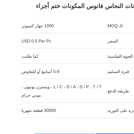
نات النحاس فانوس المكونات ختم أجزاء
الـ MOQ:
1000 جهاز كمبيوتر
السعر:
USD 0.5 Per Pc
العبوة القياسية:
كما طلبت
فترة التسليم:
5-8 أسابيع أو للتفاوض
L / C ، D / A ، D / P ، T / T ، ويسترن يونيون ،
طريقة الدفع:
موني جرام
رة على التوريد:
30000 قطعة شهريا