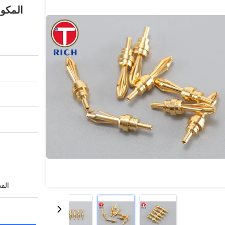
المكو
القد