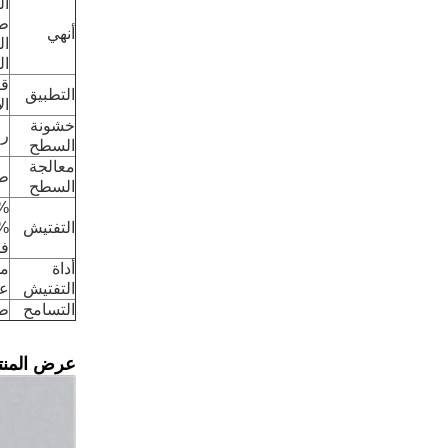
ال
طلاء ط
أنهي
الك
ال
قط
التطبيق
ال
خشونة
را 0.1 
السطح
معالجة
طح
السطح
100%
التفتيش
00%
فح
أداة
مخ
التفتيش
عد
التسامح
طل
عرض المنت