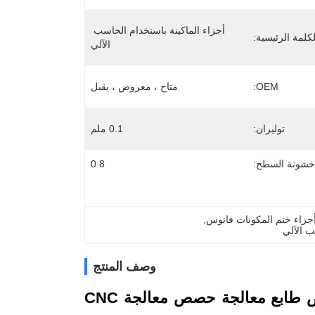
أجزاء الماكينة باستخدام الحاسب 
لكلمة الرئيسية:
الآلي
OEM:
متاح ، معروض ، يقبل
توليران:
0.1 ملم
خشونة السطح:
0.8
جزاء ختم المكونات فانوس
, 
ب الآلي
وصف المنتج
النحاس CNC معالجة معالجة الموز فلج مصباح فلج حصص طابع معالجة حصص معالجة CNC