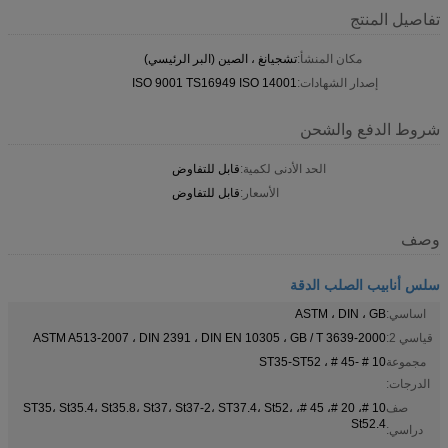
تفاصيل المنتج
مكان المنشأ:
تشجيانغ ، الصين (البر الرئيسي)
إصدار الشهادات:
ISO 9001 TS16949 ISO 14001
شروط الدفع والشحن
الحد الأدنى لكمية:
قابل للتفاوض
الأسعار:
قابل للتفاوض
وصف
سلس أنابيب الصلب الدقة
اساسي:
ASTM ، DIN ، GB
قياسي 2:
ASTM A513-2007 ، DIN 2391 ، DIN EN 10305 ، GB / T 3639-2000
مجموعة
10 # -45 # ، ST35-ST52
الدرجات:
صف
10 #، 20 #، 45 #، ST35، St35.4، St35.8، St37، St37-2، ST37.4، St52،
St52.4
دراسي: