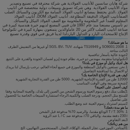
شركة هايان سانسين للأنابيب الفولاذية هي شركة محترفة في تصنيع وتصدير
مواد الأنابيب الفولاذية. وهي شركة تسويق ومبيعات دولية متخصصة في أنابيب
الفولاذ ،الذي يحتفظ بمصانع أنابيب الفولاذ السامة مع الكربون والسبائك الصلب
الصفأنابيب الفولاذ الدقيقة المطاوعة، أنابيب الفولاذ DOM، أنابيب الفولاذ
المقاوم للصدأ غير الملحومة والملحومة مع الصف الفولاذ النيكل والسبائك.
تم تأسيس مصنعنا منذ عام 1997 فان فنيي المصنع لديهم خبرة هندسية كبيرة في
صناعة أنابيب الصلب لأكثر من 20 عاماوالذين يتمتعون بمهارة كبيرة في تكنولوجيا
الإنتاج للاستحداث البارد و التداول الباردلذا لدينا فريق فني قوي وقدرة تصنيع
ما هو ضمانك؟
1. SO9001:2008 و TS16949 شهادة، SGS، BV، TUV أو غيرها من التفتيش الطرف
الثالث متاحة.
2جودة عالية بأسعار تنافسية
3تكنولوجيا متقدمة، مهندس ذو خبرة، نظام جودة إيزو لضمان الجودة والقدرة على التتبع.
هل لديك وكيل أو موزع في بلدنا؟
1.نحن نستعين بالوكيل المنطقة والموزع في جميع أنحاء العالم، نرحب بإرسال لنا بريدك
أو الاتصال بنا لمناقشة التفاصيل.
كيف هي قدرة الإنتاج الخاصة بك؟
12000 طن من القدرة الإنتاجية الشهرية، 5000 طن من القدرة التجارية الشهرية
2شحنة سريعة وفي الوقت المناسب
كيف أحصل على العينة؟
1يُطلب منك دفع رسوم العينة ورسوم الشحن من الصين إلى بلدك، والعينة المجانية وفقا
للمنتج مثل الحجم، ودرجة الصلب والكمية،الرجاء استشارة المبيعات الخاصة بنا للحصول
على تفاصيل
2سيتم استرداد رسوم العينة عند وضع الطلب.
ما هو مدة دفعك؟
1. T / T: 30% الودائع مقدما، والرصيد 70% مدفوعة قبل الشحن
230٪ دفعة مقدمة، والباقي 70٪ مدفوعة ضد L / C عند الرؤية
3بعد التفاوض
من هم زبائنك؟
1المتاجر، الموزعين، تجار الجملة، الوكلاء، التجار، المستخدمين النهائيين، الخ