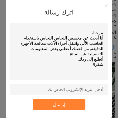
3~ تسخين و نهاية المطرقة للرسم البارد
4~ الرسم البارد والطحن البارد، التفتيش على الخط
اترك رسالة
5~ المعالجة الحرارية، +A، +SRA، +LC، +N، Q+T
6~ تصويب-القطع إلى طول محدد-انتهاء فحص القياس
7~ الاختبار الميكانيكي في مختبراتنا الخاصة مع قوة الشد ، قوة
العائد ، التمدد ، الصلابة ، التأثير ، الهيكل الصغير ، الخ
8~ التعبئة والجوارب.
التعبئة والتسليم
تفاصيل التعبئة: في حزم أو في صناديق خشبية
تفاصيل التسليم: 30-60 يوم
إرسال