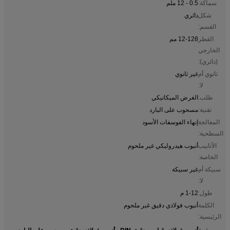
سماكة:
0.5 - 12 ملم
شكل
دائري
القسم:
القطر
12-128 مم
الخارجي
(دائري):
ثانوي أم
غير ثانوي
لا:
طلب:
الغرض الميكانيكي
تقنية:
مسحوب على البارد
المعالجة
إنهاء الفوسفات الأسود
السطحية:
الأنابيب
أنبوب هيدروليكي غير ملحوم
الخاصة:
سبيكة أم
غير سبيكة
لا:
طول:
1-12 م
الكلمة
أنبوب فولاذي دقيق غير ملحوم
الرئيسية:
أنبوب فولاذي قياسي دقيق DIN ، أنبوب فولاذي دقيق مسحوب على البارد ،