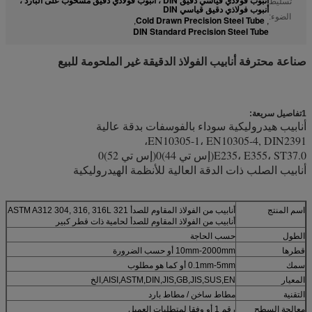
تسليط
أنبوب فولاذي دقيق قياسي DIN
الضوء:
Cold Drawn Precision Steel Tube
,
,
DIN Standard Precision Steel Tube
صناعة محترفة أنابيب الفولاذ الدقيقة غير الملحومة للبيع
1تفاصيل سريعة:
أنابيب الصلب الدقيقة المطاوعة
أنابيب هيدروليكية سوداء بالفوسفات بدقة عالية
EN10305-1، EN10305-4, DIN2391،
E235، E355، ST37.0(إس تي 44)0(إس تي 52)0
أنابيب الصلب ذات الدقة العالية للأنظمة الهيدروليكية
اسم المنتج
أنابيب من الفولاذ المقاوم للصدأ ASTM A312 304, 316, 316L 321
أنابيب من الفولاذ المقاوم للصدأ لحامية ذات قطر كبير
الطول
حسب الحاجة
قطرها
10mm-2000mm أو حسب الضرورة
سمك
0.1mm-5mm أو كما هو مطلوب
المعيار
AISI,ASTM,DIN,JIS,GB,JIS,SUS,EN,الخ
التقنية
مطاط ساخن / مطاط بارد
معالجة السطح
رقم 1 أو وفقا لمتطلبات العميل