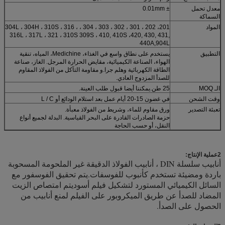
معدل تحمل
± 0.01mm
السماكة
المواد
201، 202 ، 301 ، 302 ، 303 ، 304 ، 304L ، 304H ، 310S ، 316 ،
316L ، 317L ، 321 ، 310S 309S ، 410, 410S ،420, 430, 431,
440A,904L
التطبيق
يستخدم على نطاق واسع في الغذاء، Medichine، المياه، تنقية
الهواء، الصناعة الكيميائية، مقايض الحرارة المرجل. الغاز، صناعة
الطاقة الكهربائية وهلم جرا.و مقاومة التآكل من الفولاذ المقاوم
للصدأ المزدوج العادي.
الـ MOQ
25 طن.يمكننا أيضا قبول طلب العينة.
وقت الشحن
في غضون 15-20 أيام عمل بعد استلام الودائع أو L / C
تعبئة التصدير
ورق مقاوم للماء، وشريط من الفولاذ معبأة.
حزمة الصادرات القادرة على البحر القياسية. البدلة لجميع أنواع
النقل، أو حسب الحاجة
2عملية الإنتاج:
أنابيب سلسلة DIN ، أنابيب الفولاذ الدقيقة غير الملحومة المسحوبة
باردة ومضيئة تستخدم كأنبوب للفوسفات.يتم تحقيق الفوسفور مع
السائل الكيميائي المستورد لتشكيل فيلم أسوديتم امتصاص الزيت
المضاد للصدأ عن طريق الميكروبور على الفيلم لمنع أنابيب من
الحصول على الصدأ.