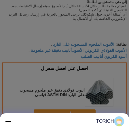
إلى متى ستستجيبين لطلبنا؟
1سيتم معالجة طلبك خلال 24 ساعة خلال أيام الأسبوع. سيتم إرسال الاقتباسات بعد
التفاصيل الفنية التي أكدها العميل!
أي أسئلة أخرى حول شكوكك، يرجى الشعور بالحرية في إرسال رسائل البريد
الإلكتروني الخاصة بك أو الاتصال بنا!
الأنبوب الملحوم المسحوب على البارد
بطاقة:
,
الأنبوب الفولاذي الكربوني الأسود,أنابيب دقيقة غير ملحومة
,
أسود الكربون أنابيب الصلب
احصل على افضل سعر ل
أنبوب فولاذي دقيق غير ملحوم مسحوب
على البارد ASTM DIN قياسي
استمر
TORICH