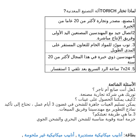
لماذا تختار TORICH
آلة التصنيع المعدنية
?
1مصنع، مصدر وتجارة لأكثر من 20 عاما من
الخبرة.
2اتصال جيد مع المهندسين المصنعين اليد الأولى
وفريق الإنتاج مباشرة.
3. توب مورّد للمواد الخام للتعاون المستقر على
المدى الطويل
4مهندسين ذوي خبرة في هذا المجال لأكثر من 20
سنة
5. 7x24 ساعة الرد السريع بعد تلقي 1 استفسار.
6مركز التصنيع المعدني 5 محور
الأسئلة الشائعة
1هل أنت صانع أم تاجر ؟
توريك هي شركة تجارية مصنعة.
2كيف يمكننا الحصول على عينات ؟
يمكن تسليم العينات جاهزة للشحن في غضون 3 أيام عمل ، تحتاج إلى تأكيد
نماذج التطوير مع مهندسيننا وفريق المبيعات.
3.
ما هي طريقة تعبئتكم؟
حزمة آمنة وقوية مناسبة للشحن البحري والشحن الجوي
أنابيب ميكانيكية مستديرة
أنابيب ميكانيكية غير ملحومة
بطاقة:
,
,