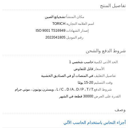
تفاصيل المنتج
مكان المنشأ:
تشجيانغ الصين
اسم العلامة التجارية:
TORICH
إصدار الشهادات:
ISO 9001 TS16949
رقم الموديل:
2022041805
شروط الدفع والشحن
الحد الأدنى لكمية:
حاسب شخصي 1
الأسعار:
قابل للتفاوض
تفاصيل التغليف:
في المنصات أو في الصناديق الخشبية
وقت التسليم:
15-20 يومًا
شروط الدفع:
L / C ، D / A ، D / P ، T / T ، ويسترن يونيون ، موني جرام
القدرة على العرض:
30000 قطعة في الشهر
وصف
أجزاء النحاس باستخدام الحاسب الآلي