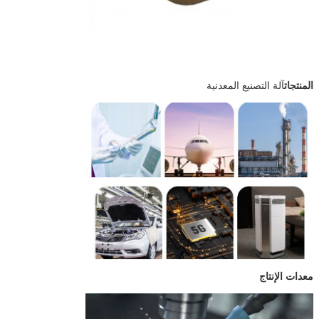
الصلب الخفيف: A3، S45C
الفولاذ المقاوم للصدأ: SUS303، SUS304، SUS316
البلاستيكات الهندسية: POM PEEK ABS النيلون
تفلون
معالجة السطح بعد
الرملية الرملية الرشاشة الرشاشة الكهربائية الصفائح
معالجة CNC
الكرومية الصفائح النيكلية الصفائح الزيتية الزنكية
السوداء الفضة السوداء، طباعة الشاشة الحريرية،
المنتجات
آلة التصنيع المعدنية
الليزر، ليزر علامة رش التفلون، الطلاء، الخ
المعالجة الحرارية
التخفيف والتكثيف، التسخين، التخفيف، الكربوريزة،
النيترات وغيرها من المعالجات الحرارية
أداة التفتيش
مقياس الارتفاع، مقياس الارتفاع، مقياس الرافعة،
العنصر التربيعي، جهاز عرض، العنصر الثلاثي الأبعاد
يتم استخدام أجزاء
الطبي الفضائي البترولية السيارات 5G المكونات
التصنيع CNC على
الإلكترونية
نطاق واسع في
مختلف المجالات
عملية الإنتاج
تفتيش المواد الخام الواردة→تأكيد الرسم→تثبيت
الآلة→إنتاج التجربة→تحقق جودة العينة
معدات الإنتاج
وتأكيدها→إنتاج الجماهيري→التفتيش
النهائي→التعبئة→استعدة الشحن