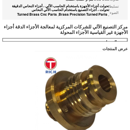
تحولت أجزاء الأجهزة باستخدام الحاسب الآلي ، أجزاء النحاس الدقيقة
تسليط
تحولت ، أجزاء التصنيع باستخدام الحاسب الآلي النحاس
الضوء:
Turned Brass Cnc Parts
Brass Precision Turned Parts
,
,
مركز التصنيع الآلي للشركات المركزية لمعالجة الأجزاء الدقة أجزاء
الأجهزة غير القياسية الأجزاء المحولة
وصف المنتجات
عرض المنتجات
اسم المنتج
مركز التصنيع الآلي للشركات المركزية لمعالجة
الأجزاء الدقة أجزاء الأجهزة غير القياسية الأجزاء
المحولة
معدات الإنتاج
صناعة الصناعات الحاسوبية
قطع الأسلاك، الحرارة، 3- 5 محورات معالجة CNC
المواد المتاحة
مركز التصنيع الآلي للشركات المركزية لمعالجة قطع
لمعالجة CNC
الغيار مثل:
سبيكة الألومنيوم: 6061، 6063، 2024,
1018, 5052، 7075
سبائك خاصة: Fe-Ni، Kovar، Fe-Ni-Co، 4J29،
4J33، 4J50، Invar
النحاس: H57, H59, H63
حديد سيارات سهل: 12L14، 12L15