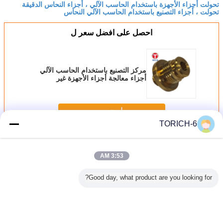
تحولت أجزاء الأجهزة باستخدام الحاسب الآلي ، أجزاء النحاس الدقيقة
تحولت ، أجزاء التصنيع باستخدام الحاسب الآلي النحاس
احصل على افضل سعر ل
مركز التصنيع باستخدام الحاسب الآلي
أجزاء معالجة أجزاء الأجهزة غير
القياسية الدقيقة أجزاء تحولت
استمر
TORICH-6
أجزاء النحاس باستخدام الحاسب الآلي
أكثر
3:53 AM
Good day, what product are you looking for?
ASTM 
أجزاء نحاسية دقيقة
المعالجة غير
ربط الأنابيب ذات
أنابيب 
C46400 الصفيحة
باستخدام الحاسب
القياسية لأجزاء
الخيوط CNC أجزاء
مشتركة م
 من سبيكة
الآلي قابلة
الأجهزة الميكانيكية
نحاسية مباشرة خيط
النحاس 
س لأوعية
للتخصيص نموذج
داخلي مباشرة عبر
C
المكثفات
أولي للمنتج
الأجهزة
ومكونا