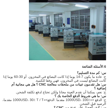
6
.
الأسئلة الشائعة
س: كم مدة التسليم؟
ج: عادة ما يكون 7-14 يوما إذا كانت البضائع في المخزون. أو 30-60 يوما إذا
كانت البضائع ليست في المخزون، فهي وفقا للكمية.
س: هل تقدمون عينات من ملحقات معالجة CNC ؟ هل هي مجانية أم
إضافية ؟
ج: نعم، يمكننا أن نقدم العينة مجانا ولكن تحتاج لدفع تكلفة الشحن.
س: ما هي شروط الدفع الخاصة بك ؟
ج: الدفع <=1000USD، 100٪ مقدما. الدفع>=1000USD، 30٪ T / T مقدما،
الرصيد قبل الشحن.
س: كيف أحصل على عينة من CNC ؟