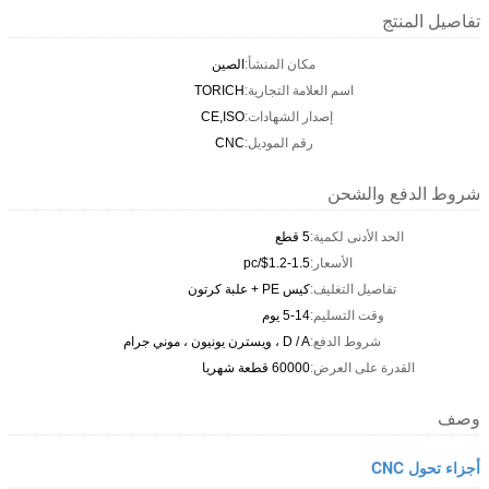
تفاصيل المنتج
مكان المنشأ:
الصين
اسم العلامة التجارية:
TORICH
إصدار الشهادات:
CE,ISO
رقم الموديل:
CNC
شروط الدفع والشحن
الحد الأدنى لكمية:
5 قطع
الأسعار:
$1.2-1.5/pc
تفاصيل التغليف:
كيس PE + علبة كرتون
وقت التسليم:
5-14 يوم
شروط الدفع:
D / A ، ويسترن يونيون ، موني جرام
القدرة على العرض:
60000 قطعة شهريا
وصف
أجزاء تحول CNC