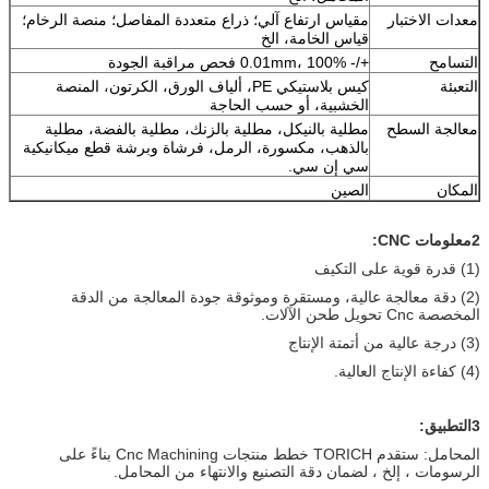
معدات الاختبار
مقياس ارتفاع آلي؛ ذراع متعددة المفاصل؛ منصة الرخام؛
قياس الخامة، الخ
التسامح
+/- 0.01mm، 100% فحص مراقبة الجودة
التعبئة
كيس بلاستيكي PE، ألياف الورق، الكرتون، المنصة
الخشبية، أو حسب الحاجة
معالجة السطح
مطلية بالنيكل، مطلية بالزنك، مطلية بالفضة، مطلية
بالذهب، مكسورة، الرمل، فرشاة وبرشة قطع ميكانيكية
سي إن سي.
المكان
الصين
2معلومات CNC:
(1) قدرة قوية على التكيف
(2) دقة معالجة عالية، ومستقرة وموثوقة جودة المعالجة من الدقة
المخصصة Cnc تحويل طحن الآلات.
(3) درجة عالية من أتمتة الإنتاج
(4) كفاءة الإنتاج العالية.
3التطبيق:
المحامل: ستقدم TORICH خطط منتجات Cnc Machining بناءً على
الرسومات ، إلخ ، لضمان دقة التصنيع والانتهاء من المحامل.