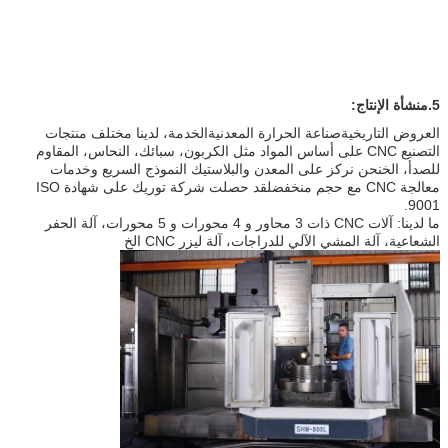
5.
منشأة الإنتاج:
العروض التاريخية
صناعة الحرارة المعدنية
الخدمة، لدينا مختلف منتجات
التصنيع CNC على أساس المواد مثل الكربون، سبائك، النحاس، المقاوم
للصدأ، الخنحن نركز على المعدن والبلاستيك النموذج السريع وخدمات
معالجة CNC مع حجم منخفضلقد حصلت شركة توريك على شهادة ISO
9001.
ما لدينا: آلات CNC ذات 3 محاور و 4 محورات و 5 محورات، آلة الحفر
الشعاعية، آلة المشي الآلي للدراجات، آلة ليزر CNC الخ