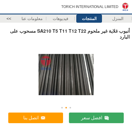
TORICH INTERNATIONAL LIMITED
المنزل
المنتجات
فيديوهات
معلومات عنا
>>
أنبوب غلاية غير ملحوم SA210 T5 T11 T12 T22 مسحوب على
البارد
افضل سعر
اتصل بنا