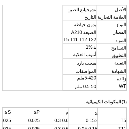
الأصل
تشيجيانغ الصين
العلامة التجارية
التاريخ
النوع
بدون خياطة
المعيار
الصيغة A210
T5 T11 T12 T22
المواد
± 1%
التسامح
أنبوب الغلاية
التطبيق
التقنية
سحب بارد
الشهادة
المواصفات
5-420ملم
زائدة
WT
0.5-50 ملم
1)
المكونات الكيميائية:
(
ج
م
P≤
S
≤
0.025
0.025
0.3-0.6
≤0.15
T5
0.025
0.025
0.3-0.6
0.05-0.15
T11