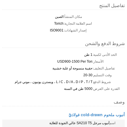
تفاصيل المنتج
مكان المنشأ:
الصين
اسم العلامة التجارية:
Torich
إصدار الشهادات:
ISO9001
شروط الدفع والشحن
الحد الأدنى لكمية:
1 طن
الأسعار:
USD900-1500 Per Ton
تفاصيل التغليف:
حقيبة منسوجة أو علبة خشبية
وقت التسليم:
20-30
شروط الدفع:
L / C ، D / A ، D / P ، T / T ، ويسترن يونيون ، موني جرام
القدرة على العرض:
5000 طن في السنة
وصف
أنبوب ملحوم cold-drawn فولاذيّ
اسم
أنبوب مرجل SA210 T5 عالي الجودة للغلاية