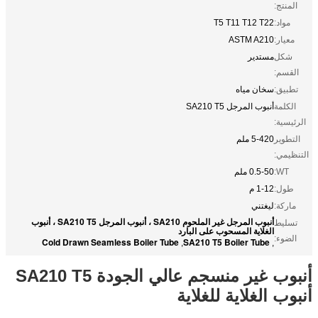
المنتج:
مواد:
T5 T11 T12 T22
معيار:
ASTM A210
شكل
مستدير
القسم:
تطبيق:
سخان مياه
الكلمة
أنبوب المرجل SA210 T5
الرئيسية:
التطوير
5-420 ملم
التنظيمي:
WT:
0.5-50 ملم
طول:
1-12 م
ماركة:
ليغتني
أنبوب المرجل غير الملحوم SA210 ، أنبوب المرجل SA210 T5 ، أنبوب
تسليط
الغلاية المسحوب على البارد
الضوء:
Cold Drawn Seamless Boiler Tube
SA210 T5 Boiler Tube
,
,
أنبوب غير منسجم عالي الجودة SA210 T5
أنبوب الغلاية للغلاية