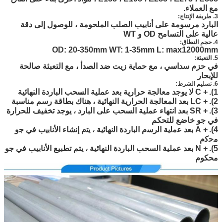
مع العملاء.
3. طريقة الإنتاج:
البارد مرسومة على أنابيب الصلب الملحومة ، للوصول إلى دقة
عالية على التسامح OD و WT
4. حجم النطاق:
OD: 20-350mm WT: 1-35mm L: max12000mm
5. التعبئة:
في حزم سداسي ، مع حماية زيت ضد الصدأ ، مع التعبئة صالحة
للإبحار
6. تسليم الشرط:
1).
+ C لا يوجد معالجة حرارية بعد عملية السحب الباردة النهائية
2).
+ LC بعد المعالجة الحرارية النهائية ، هناك بطاقة رسم مناسبة
3).
+ SR بعد انتهاء عملية السحب على البارد ، يوجد تخفيف للحرارة
في جو خاضع للتحكم
4).
+ A ﺑﻌد ﻋﻣﻟﯾﺔ اﻟرﺳم اﻟﺑﺎردة اﻟﻧﮭﺎﺋﯾﺔ ، ﯾﺗم إﻧﺷﺎء اﻷﻧﺎﺑﯾب ﻓﻲ ﺟو
ﻣﺣﮐم
5).
+ N بعد عملية السحب الباردة النهائية ، يتم تطبيع الأنابيب في جو
محكوم