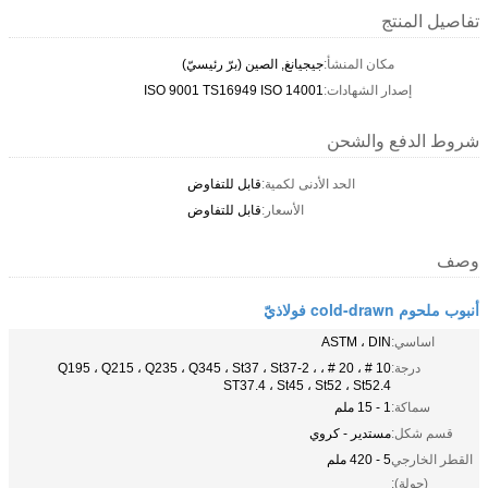
تفاصيل المنتج
مكان المنشأ:
جيجيانغ, الصين (برّ رئيسيّ)
إصدار الشهادات:
ISO 9001 TS16949 ISO 14001
شروط الدفع والشحن
الحد الأدنى لكمية:
قابل للتفاوض
الأسعار:
قابل للتفاوض
وصف
أنبوب ملحوم cold-drawn فولاذيّ
اساسي:
ASTM ، DIN
درجة:
10 # ، 20 # ، Q195 ، Q215 ، Q235 ، Q345 ، St37 ، St37-2 ،
ST37.4 ، St45 ، St52 ، St52.4
سماكة:
1 - 15 ملم
قسم شكل:
مستدير - كروي
القطر الخارجي
5 - 420 ملم
(جولة):