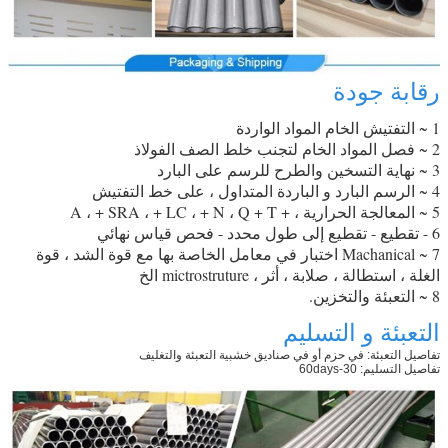
رقابة جودة
1 ~ التفتيش الخام المواد الواردة
2 ~ فصل المواد الخام لتجنب خلط الصف الفولاذ
3 ~ نهاية التسخين والطرح للرسم على البارد
4 ~ الرسم البارد و الباردة المتداول ، على خط التفتيش
5 ~ المعالجة الحرارية ، + A ، + SRA ، + LC ، + N ، Q + T
6 - تقطيع - تقطيع إلى طول محدد - فحص قياس نهائي
7 ~ Machanical اختبار في معامل الخاصة بها مع قوة الشد ، قوة
الغلة ، استطالة ، صلابة ، أثر ، mictrostruture الخ
8 ~ التعبئة والتخزين.
التعبئة و التسليم
تفاصيل التعبئة: في حزم أو في صناديق خشبية التعبئة والتغليف
تفاصيل التسليم: 30-60days