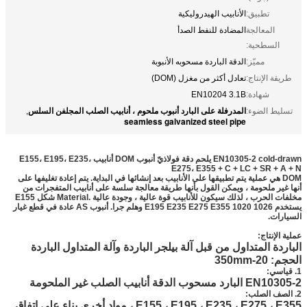
تطبيق:
الأنابيب الهيدروليكية
المعالجة
المضادة للنفط الصدأ
السطحية:
مميّز:
الدقة الباردة مسحوبه الأنبوبة
طريقة الإنتاج:
تعادل أكثر من مغزل (DOM)
شهادة:
EN10204 3.1B
المدرفلة على البارد أنبوب ملحوم ، أنابيب الصلب المجلفن السلس
تسليط الضوء:
,
seamless galvanized steel pipe
EN10305-2 cold-drawn يلحم دقة فولاذيّ أنبوب DOM أنابيب E155، E195، E235،
E275، E355 + C + LC + SR + A + N
DOM هي عملية يتم تطبيقها على الأنابيب بعد إنشائها في البداية. يتم إعادة تغليفها على
أنها غير ملحومة ، ويمكن القول بأنها طريقة معالجة سلسة على أنابيب المتفجرات من
مخلفات الحرب ، لذلك سيكون للأنابيب قوة عالية ، وجودة عالية .Material شكل E155
يستخدم E195 E235 E275 E355 1020 1026 وهلم جرا. أنبوب AS عادة في قطع غيار
السيارات.
عملية الإنتاج:
الباردة المتداول من قبل آلة بيلجر الباردة وآلة المتداول الباردة
الحجم: 20-350mm
1. قياسي:
EN10305-2 البارد مسحوب الدقة أنابيب الصلب غير الملحومة
2. الصف الصلب:
E155 ، E195 ، E235 ، E275 ، E355 ، مواد أخرى بناء على اتفاق