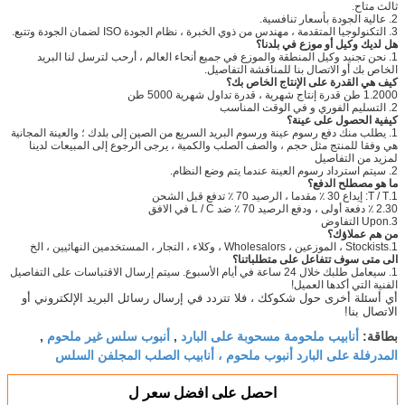
ثالث متاح.
2. عالية الجودة بأسعار تنافسية.
3. التكنولوجيا المتقدمة ، مهندس من ذوي الخبرة ، نظام الجودة ISO لضمان الجودة وتتبع.
هل لديك وكيل أو موزع في بلدنا؟
1. نحن تجنيد وكيل المنطقة والموزع في جميع أنحاء العالم ، أرحب لترسل لنا البريد
الخاص بك أو الاتصال بنا للمناقشة التفاصيل.
كيف هي القدرة على الإنتاج الخاص بك؟
1.2000 طن قدرة إنتاج شهرية ، قدرة تداول شهرية 5000 طن
2. التسليم الفوري و في الوقت المناسب
كيفية الحصول على عينة؟
1. يطلب منك دفع رسوم عينة ورسوم البريد السريع من الصين إلى بلدك ؛ والعينة المجانية
هي وفقا للمنتج مثل حجم ، والصف الصلب والكمية ، يرجى الرجوع إلى المبيعات لدينا
لمزيد من التفاصيل
2. سيتم استرداد رسوم العينة عندما يتم وضع النظام.
ما هو مصطلح الدفع؟
1.T / T: إيداع 30 ٪ مقدما ، الرصيد 70 ٪ تدفع قبل الشحن
2.30 ٪ دفعة أولى ، ودفع الرصيد 70 ٪ ضد L / C في الافق
3.Upon التفاوض
من هم عملاؤك؟
1.Stockists ، الموزعين ، Wholesalors ، وكلاء ، التجار ، المستخدمين النهائيين ، الخ
الى متى سوف تتفاعل على متطلباتنا؟
1. سيعامل طلبك خلال 24 ساعة في أيام الأسبوع. سيتم إرسال الاقتباسات على التفاصيل
الفنية التي أكدها العميل!
أي أسئلة أخرى حول شكوكك ، فلا تتردد في إرسال رسائل البريد الإلكتروني أو
الاتصال بنا!
أنابيب ملحومة مسحوبة على البارد
أنبوب سلس غير ملحوم
بطاقة:
,
,
المدرفلة على البارد أنبوب ملحوم ، أنابيب الصلب المجلفن السلس
احصل على افضل سعر ل