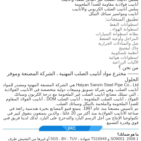
أنابيب فولاذية مقاومة للصدأ الملحومة
سلس أنابيب الصلب الكربوني والأنابيب
أنابيب ومواسير سبائك النيكل
تطبيق المنتجات:
اسطوانات النفط
اسطوانة الهواء ،
بطانة اسطوانة السيارات
المراجل وأوعية الضغط
شل والمبادلات الحرارية
جاك ليفتينج
أنظمة تلسكوبية
اسطوانات هوائية
الآليات الزراعية
من نحن ؟
------- مخترع مواد أنابيب الصلب المهنية ، الشركة المصنعة وموفر
الحلول
Haiyan Sanxin Steel Pipe Co.، Ltd هي الشركة المصنعة المهنية ومصدر للمواد
أنابيب الصلب.
وهي شركة تسويق ومبيعات دولية متخصصة في الأنابيب الفولاذية
، التي تمتلك مصانع أنابيب الصلب غير الملحومة مع درجة الكربون وسبائك
الفولاذ ، أنابيب الصلب الملحومة ، أنابيب الصلب DOM ، أنابيب الفولاذ المقاوم
للصدأ الملحومة والملحمة بالنيكل وسبائك الصلب.
تم تأسيس مصنعنا منذ عام 1997. يتمتع فنيو المصانع بخبرة هندسية رائعة في
صناعة الأنابيب الفولاذية منذ أكثر من 20 عامًا ، والذين يتمتعون بتفوق كبير في
تكنولوجيا الإنتاج من أجل الرسم البارد والتدحرج على البارد.
لذلك لدينا فريق فني
قوي وقدرة التصنيع.
ما هو ضمانك؟
1.SO9001: 2008 و TS16949 شهادة ، SGS ، BV ، TUV أو غيرها من التفتيش طرف