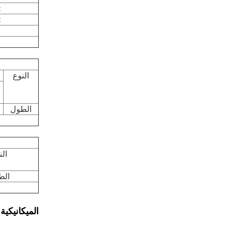
38
50
النوع
الطول
الن
الط
الميكانيكية: