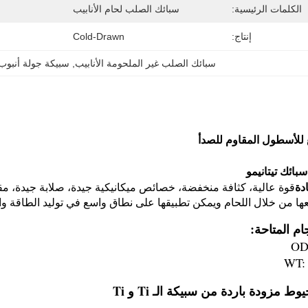
الكلمات الرئيسية:
سبائك الصلب لحام الأنابيب
إنتاج:
Cold-Drawn
سبائك الصلب غير الملحومة الأنابيب
, 
سبيكة جولة أنبوب
للأسطول المقاوم للصدأ
الفولاذ اللاسلكي
بائك تيتانيمو
دة
قوة عالية، كثافة منخفضة، خصائص ميكانيكية جيدة، صلابة جيدة، مقا
ا من خلال اللحام ويمكن تطبيقها على نطاق واسع في توليد الطاقة والط
ام المتاحة:
OD
WT:
يوط مزودة باردة من سبيكة الـ Ti و Ti