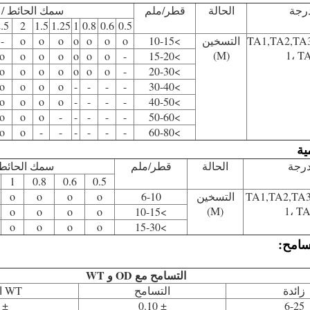
درجة
الحالة
قطر/ملم
سمك الحائط / 
.5
2
1.5
1.25
1
0.8
0.6
0.5
TA1,TA2,TA
التسخين
>10-15
o
o
o
o
o
o
o
-
(M)
1، T
o
o
o
o
o
o
o
-
>15-20
o
o
o
o
o
o
o
-
>20-30
o
o
o
o
-
-
-
-
>30-40
o
o
o
o
-
-
-
-
>40-50
o
o
o
-
-
-
-
-
>50-60
o
o
-
-
-
-
-
-
>60-80
ية
درجة
الحالة
قطر/ملم
سمك الحائط 
1
0.8
0.6
0.5
TA1,TA2,TA3
التسخين
6-10
o
o
o
o
(M)
1، T
o
o
o
o
>10-15
o
o
o
o
>15-30
سامح:
التسامح مع OD و WT
زائدة
التسامح
WT التسامح
± 10%
± 0.10
6-25