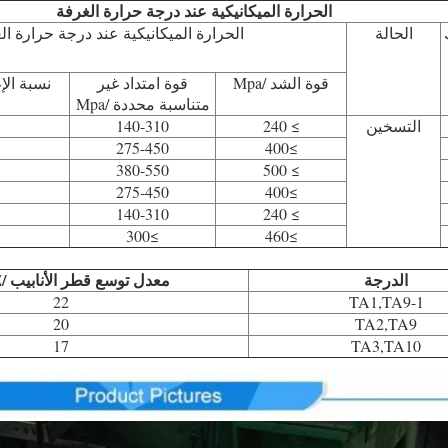
الحرارة الميكانيكية عند درجة حرارة الغرفة
الحالة
الحرارة الميكانيكية عند درجة حرارة ال
قوة الشد /Mpa
قوة امتداد غير
نسبة الإ
متناسبة محددة /Mpa
التسخين
≥ 240
140-310
275-450
≥400
380-550
≥ 500
275-450
≥400
140-310
≥ 240
≥300
≥460
الدرجة
معدل توسع قطر الأنابيب /٪
22
TA1,TA9-1
20
TA2,TA9
17
TA3,TA10