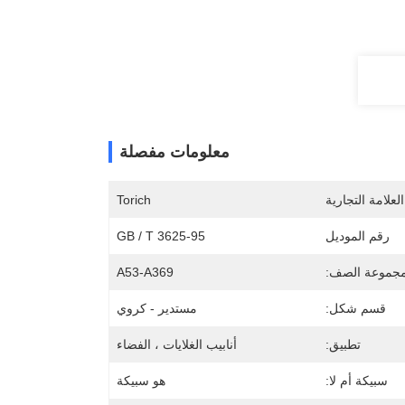
معلومات مفصلة
لعلامة التجارية
Torich
رقم الموديل
GB / T 3625-95
جموعة الصف:
A53-A369
قسم شكل:
مستدير - كروي
تطبيق:
أنابيب الغلايات ، الفضاء
سبيكة أم لا:
هو سبيكة