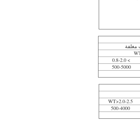
ب مغلفة
W
> 0.8-2.0
500-5000
WT>2.0-2.5
500-4000