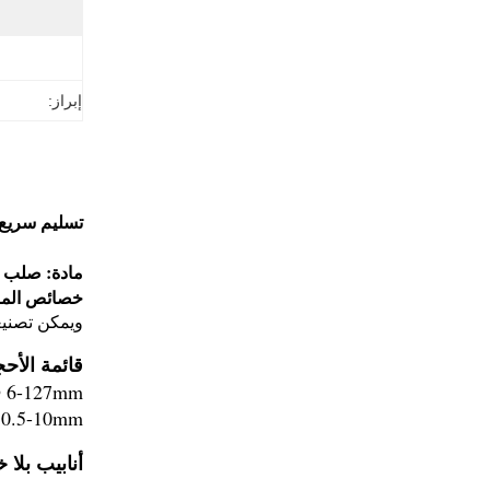
إبراز:
تسليم سريع 
لحام أنابيب 
مادة: صلب س
خصائص الما
ويمكن تصنيعه
قائمة الأحج
 6-127mm
 0.5-10mm
أنابيب بلا خ