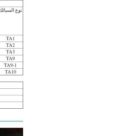
نوع السبائك
TA1
TA2
TA3
TA9
TA9-1
TA10