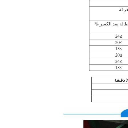
غرفة
طالة بعد الكسر %
≥24
≥20
≥18
≥20
≥24
≥18
 دقيقة