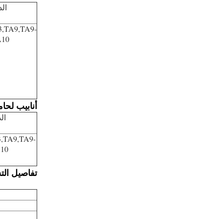
ال
3,TA9,TA9-
A10
أنابيب لحام
ال
,TA9,TA9-
A10
تفاصيل الت