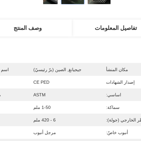
تفاصيل المعلومات
وصف المنتج
مكان المنشأ
جيجيانغ, الصين (برّ رئيسيّ)
اسم ا
إصدار الشهادات
CE PED
اساسي:
ASTM
م
سماكة:
1-50 ملم
ر الخارجي (جولة):
6 - 420 ملم
أنبوب خاصّ:
مرجل أنبوب