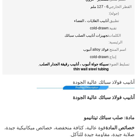
القطر الخارجي
6 - 127 ملم
(جولة):
تطبيق:
أنابيب الغلايات ، الفضاء
تقنية:
cold-drawn
الكلمات
تجهيزات أنابيب الصلب سبائك
الرئيسية:
اسم المنتج:
فولاذ alloy أنبوب
إنتاج:
cold-drawn
سبيكة جولة أنبوب ، أنابيب رقيقة الجدار الصلب
تسليط الضوء:
,
thin wall steel tubing
أنابيب فولاذ سبائك عالية الجودة
أنابيب فولاذ سبائك عالية الجودة
أدوات الأنبوب من الفولاذ اللاسلكي
مادة: صلب سبائك تيتانيمو
خصائص المادة
قوة عالية، كثافة منخفضة، خصائص ميكانيكية جيدة،
صلابة جيدة، مقاومة جيدة للتآكل.