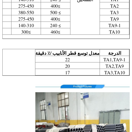
0
275-450
≥400
TA2
8
380-550
≥ 500
TA3
0
275-450
≥400
TA9
4
140-310
≥ 240
TA9-1
8
≥300
≥460
TA10
الدرجة
معدل توسع قطر الأنابيب /٪ دقيقة
22
TA1,TA9-1
20
TA2,TA9
17
TA3,TA10