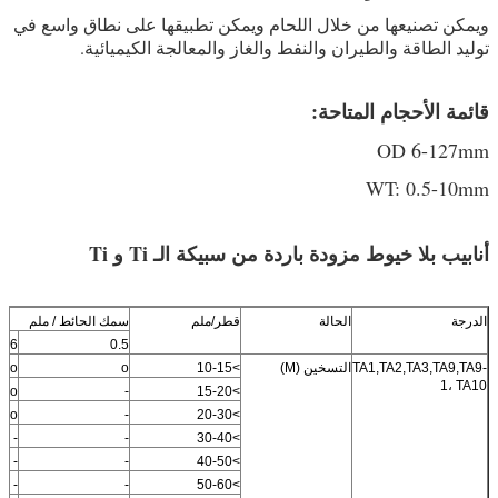
ويمكن تصنيعها من خلال اللحام ويمكن تطبيقها على نطاق واسع في
توليد الطاقة والطيران والنفط والغاز والمعالجة الكيميائية.
قائمة الأحجام المتاحة:
OD 6-127mm
WT: 0.5-10mm
أنابيب بلا خيوط مزودة باردة من سبيكة الـ Ti و Ti
الدرجة
الحالة
قطر/ملم
سمك الحائط / ملم
0.6
0.5
TA1,TA2,TA3,TA9,TA9-
التسخين (M)
>10-15
o
o
1، TA10
o
-
>15-20
o
-
>20-30
-
-
>30-40
-
-
>40-50
-
-
>50-60