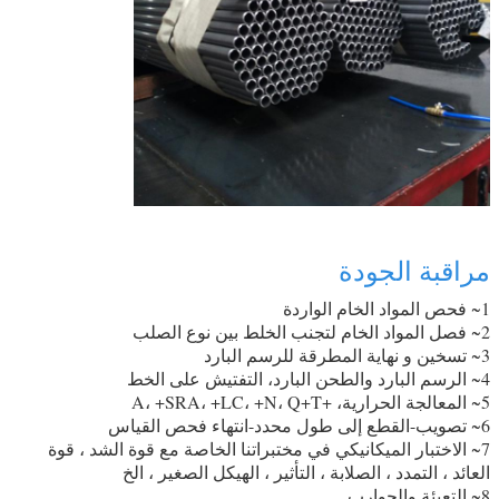
مراقبة الجودة
1~ فحص المواد الخام الواردة
2~ فصل المواد الخام لتجنب الخلط بين نوع الصلب
3~ تسخين و نهاية المطرقة للرسم البارد
4~ الرسم البارد والطحن البارد، التفتيش على الخط
5~ المعالجة الحرارية، +A، +SRA، +LC، +N، Q+T
6~ تصويب-القطع إلى طول محدد-انتهاء فحص القياس
7~ الاختبار الميكانيكي في مختبراتنا الخاصة مع قوة الشد ، قوة
العائد ، التمدد ، الصلابة ، التأثير ، الهيكل الصغير ، الخ
8~ التعبئة والجوارب.