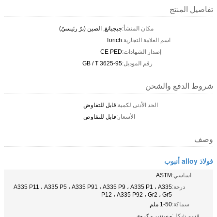
تفاصيل المنتج
مكان المنشأ:
جيجيانغ, الصين (برّ رئيسيّ)
اسم العلامة التجارية:
Torich
إصدار الشهادات:
CE PED
رقم الموديل:
GB / T 3625-95
شروط الدفع والشحن
الحد الأدنى لكمية:
قابل للتفاوض
الأسعار:
قابل للتفاوض
وصف
فولاذ alloy أنبوب
اساسي:
ASTM
درجة:
A335 P11 ، A335 P5 ، A335 P91 ، A335 P9 ، A335 P1 ، A335
P12 ، A335 P92 ، Gr2 ، Gr5
سماكة:
1-50 ملم
قسم شكل:
مستدير - كروي