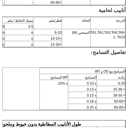
-
-
>60-80
أنابيب لحامية
الدرجة
الحالة
قطر/ملم
سمك الحائط / ملم
0.6
0.5
TA1,TA2,TA3,TA9,TA9-
التسخين (M)
6-10
o
o
1، TA10
o
o
>10-15
o
o
>15-30
تفاصيل التسامح:
التسامح مع OD و WT
زائدة
التسامح
WT التسامح
± 10%
± 0.10
6-25
± 0.13
> 25-38
± 0.15
> 38-50
± 0.18
>50-60
± 0.25
>60-80
طول الأنابيب المطاطية بدون خيوط وملحومة