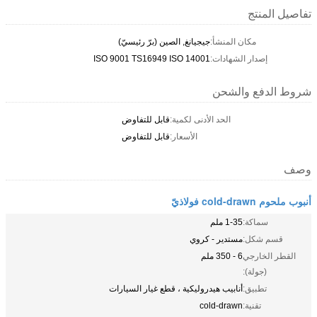
تفاصيل المنتج
مكان المنشأ:
جيجيانغ, الصين (برّ رئيسيّ)
إصدار الشهادات:
ISO 9001 TS16949 ISO 14001
شروط الدفع والشحن
الحد الأدنى لكمية:
قابل للتفاوض
الأسعار:
قابل للتفاوض
وصف
أنبوب ملحوم cold-drawn فولاذيّ
سماكة:
1-35 ملم
قسم شكل:
مستدير - كروي
القطر الخارجي
6 - 350 ملم
(جولة):
تطبيق:
أنابيب هيدروليكية ، قطع غيار السيارات
تقنية:
cold-drawn