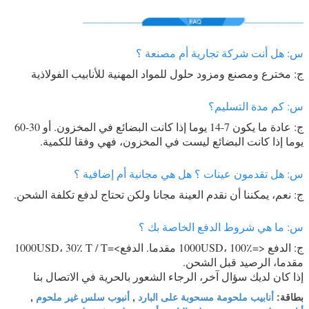
س: هل أنت شركة تجارية أم مصنعة ؟
ج: مخترع ومصنع ومزود حلول للمواد المهنية للأنابيب الفولاذية
س: كم مدة التسليم؟
ج: عادة ما يكون 7-14 يوما إذا كانت البضائع في المخزون. أو 30-60
يوما إذا كانت البضائع ليست في المخزون، فهي وفقا للكمية.
س: هل تقدمون عينات ؟ هل هي مجانية أم إضافية ؟
ج: نعم، يمكننا أن نقدم العينة مجانا ولكن تحتاج لدفع تكلفة الشحن.
س: ما هي شروط الدفع الخاصة بك ؟
ج: الدفع <=1000USD، 100٪ مقدما. الدفع>=1000USD، 30٪ T / T
مقدما، الرصيد قبل الشحن.
إذا كان لديك سؤال آخر، الرجاء الشعور بالحرية في الاتصال بنا
أنابيب ملحومة مسحوبة على البارد
أنبوب سلس غير ملحوم
بطاقة:
,
,