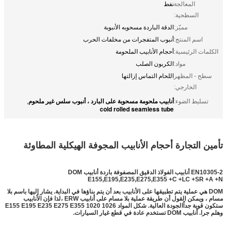
المعالجة
نفط
السطحية:
مميّز:
الدقة الباردة مسحوبه الأنبوبة
اسم المنتج:
أنبوب المتفجرات من مخلفات الحرب
الكلمات الرئيسية:
أحجام الأنابيب الملحومة
مواد:
الكربون الصلب
سطح - المظهر
اللحام التماس إزالتها
الخارجي:
أنابيب ملحومة مسحوبة على البارد ، أنبوب سلس غير ملحوم
تسليط الضوء:
,
cold rolled seamless tube
تأمين التجارة أحجام الأنابيب المجوفة الهيكلية المطاوئة
EN10305-2 أنابيب الفولاذ الدقيق المصفوفة باردة أنابيب DOM
E155,E195,E235,E275,E355 +C +LC +SR +A +N
DOM هي عملية يتم تطبيقها على الأنابيب بعد أن يتم بناؤها في البداية. يشار إليها باسم بلا
مسام ، ويمكن القول أن طريقة عملية بلا مسام على أنابيب ERW ،لذا فإن الأنابيب
ستكون قوية جداًالجودة العالية. شكل المواد E155 E195 E235 E275 E355 1020 1026
وهلم جرا. أنابيب DOM تستخدم عادة في قطع غيار السيارات.
أحجام الأنابيب المصفحة