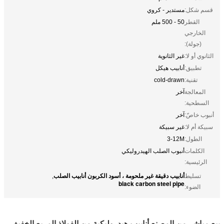
قسم شكل:
مستدير - كروي
القطر
50 - 500 ملم
الخارجي
(جولة):
الثانوي أو لا:
غير الثانوية
تطبيق:
أنابيب هيكل
تقنية:
cold-drawn
المعالجة
آخر
السطحية:
أنبوب خاصّ:
آخر
سبيكة أم لا:
غير سبيكة
الطول:
3-12M
الكلمات
أنبوب الصلب الهيدروليكي
الرئيسية:
أنابيب دقيقة غير ملحومة ، أسود الكربون أنابيب الصلب
تسليط
,
black carbon steel pipe
الضوء:
بيع مباشر من المصنع أنابيب هيدروليكية من الفولاذ المربع الخفيف