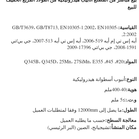
للبيع
أنابيب الفولاذ الهيدروليكية
القياسية:
GB/T3639، GB/T8713, EN10305-1:2002، EN10305-
2:2002,
أيه إس تي إم أيه 519-2006، أيه إس تي أيه 513-2007، جي بي/تي
1591-2008، جي بي/تي 17396-2009
المواد:
20#، 45#، Q345B، Q345D، 25Mn، 27SiMn، E355
النوع:
أنبوب أسطوانة هيدروليكية
هوية:
40-400ملم
و.ت.:
≥5 ملم
الطول:
ما يصل إلى 12000mm وفقا لمتطلبات العميل
معالجة السطح:
حسب ما يطلبه العميل
مكان المنشأ:
تشيجيانج، الصين (البر الرئيسي)