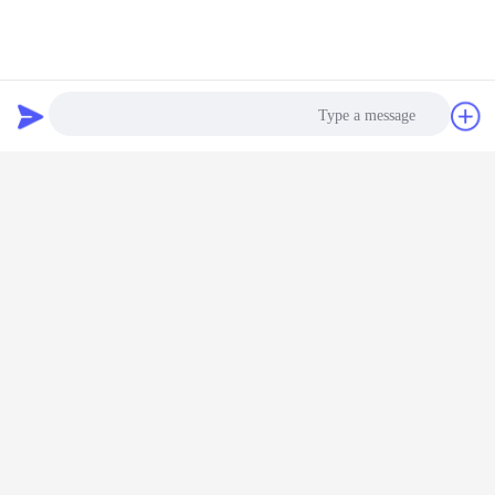
دردشة
طلب اقتباس
مراقبة الجودة
1~ فحص المواد الخام الواردة
Photo
2~ فصل المواد الخام لتجنب الخلط بين نوع الصلب
3~ تسخين و نهاية المطرقة للرسم البارد
Video Call
4~ الرسم البارد والطحن البارد، التفتيش على الخط
5~ المعالجة الحرارية، +A، +SRA، +LC، +N، Q+T
Audio Call
6~ تصويب-القطع إلى طول محدد-انتهاء فحص القياس
7~ الاختبار الميكانيكي في مختبراتنا الخاصة مع قوة الشد ، قوة
العائد ، التمدد ، الصلابة ، التأثير ، الهيكل الصغير ، الخ
8~ التعبئة والجوارب.