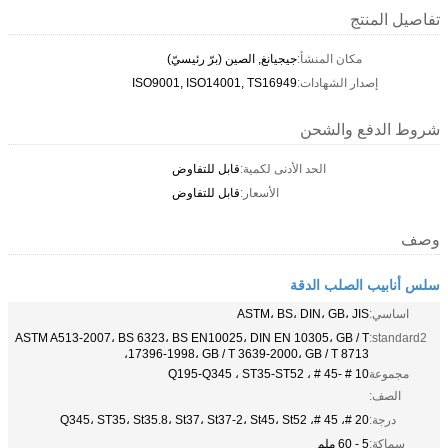
تفاصيل المنتج
مكان المنشأ:
جيجيانغ, الصين (برّ رئيسيّ)
إصدار الشهادات:
ISO9001, ISO14001, TS16949
شروط الدفع والشحن
الحد الأدنى لكمية:
قابل للتفاوض
الأسعار:
قابل للتفاوض
وصف
سلس أنابيب الصلب الدقة
اساسي:
ASTM، BS، DIN، GB، JIS
ASTM A513-2007، BS 6323، BS EN10025، DIN EN 10305، GB / T
standard2:
17396-1998، GB / T 3639-2000، GB / T 8713،
مجموعة
10 # -45 # ، Q195-Q345 ، ST35-ST52
الصف:
درجة:
20 #، 45 #، Q345، ST35، St35.8، St37، St37-2، St45، St52
سماكة:
5 - 60 ملم