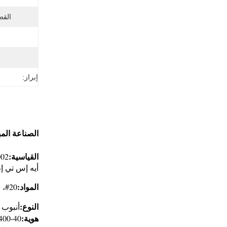
القط
إبراز:
الصناعة المب
أنابيب الصل
القياسية:
02,
أيه إس تي إم أيه 519-2006، أيه إس تي أيه 513-2007، جي بي/تي 591
المواد:
20#، 45#، Q345B، Q345D، 25Mn، 27SiMn، E355
النوع:
أنبوب 
هوية:
40-400ملم