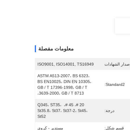
معلومات مفصلة
صدار الشهادات
ISO9001, ISO14001, TS16949
ASTM A513-2007، BS 6323، 
BS EN10025، DIN EN 10305، 
Standard2:
GB / T 17396-1998، GB / T 
3639-2000، GB / T 8713،
20 #، 45 #، Q345، ST35، 
درجة:
St35.8، St37، St37-2، St45، 
St52
قسم شكل:
مستدير - كروي