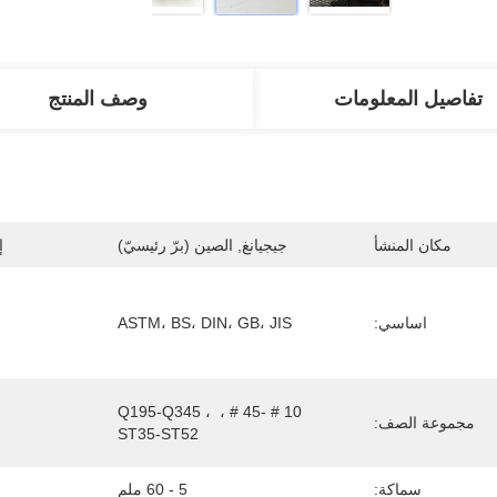
تفاصيل المعلومات
وصف المنتج
مكان المنشأ
جيجيانغ, الصين (برّ رئيسيّ)
إ
اساسي:
ASTM، BS، DIN، GB، JIS
10 # -45 # ، Q195-Q345 ، 
مجموعة الصف:
ST35-ST52
سماكة:
5 - 60 ملم