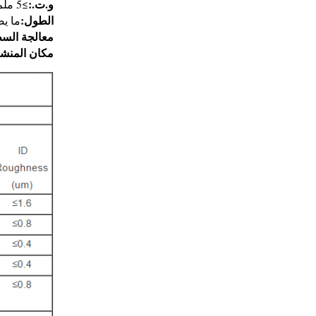
و.ت.:
≥5 ملم
الطول:
ما يصل إلى 00mm
معالجة الس
مكان المنشأ