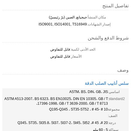
تفاصيل المنتج
مكان المنشأ:
جيجيانغ, الصين (برّ رئيسيّ)
إصدار الشهادات:
ISO9001, ISO14001, TS16949
شروط الدفع والشحن
الحد الأدنى لكمية:
قابل للتفاوض
الأسعار:
قابل للتفاوض
وصف
سلس أنابيب الصلب الدقة
اساسي:
ASTM، BS، DIN، GB، JIS
ASTM A513-2007، BS 6323، BS EN10025، DIN EN 10305، GB / T
standard2:
17396-1998، GB / T 3639-2000، GB / T 8713،
مجموعة
10 # -45 # ، Q195-Q345 ، ST35-ST52
الصف:
درجة:
20 #، 45 #، Q345، ST35، St35.8، St37، St37-2، St45، St52
سماكة:
5 - 60 ملم