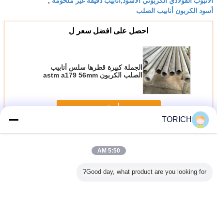
,
أسود الكربون أنابيب الصلب
احصل على افضل سعر ل
الجملة كبيرة قطرها سلس أنابيب
الصلب الكربون astm a179 56mm
استمر
TORICH
سلس أنابيب الصلب الدقة
أكثر
5:50 AM
Good day, what product are you looking for?
 أنبوب تحديد
أجوف الهيكلية
المهنية الدقة سلس
غير سبائك 6 بوصة
2
ت الدموية
سلس غير الملحومة
أنابيب الصلب الباردة
سلس أنابيب الصلب
الدقة الصلب أنبوب
مسحوب عالية الدقة
الدقة الباردة
شعري تلد
ملحومة مستديرة
ASTM / DIN قياسي
المعالجة السطحية
 A312
الشكل 10 # - 45 #
المتداول النفط