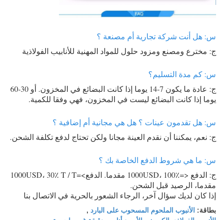
س: هل أنت شركة تجارية أم مصنعة ؟
ج: مخترع ومصنع ومزود حلول للمواد المهنية للأنابيب الفولاذية
س: كم مدة التسليم؟
ج: عادة ما يكون 7-14 يوما إذا كانت البضائع في المخزون. أو 30-60
يوما إذا كانت البضائع ليست في المخزون، فهي وفقا للكمية.
س: هل تقدمون عينات ؟ هل هي مجانية أم إضافية ؟
ج: نعم، يمكننا أن نقدم العينة مجانا ولكن تحتاج لدفع تكلفة الشحن.
س: ما هي شروط الدفع الخاصة بك ؟
ج: الدفع <=1000USD، 100٪ مقدما. الدفع>=1000USD، 30٪ T / T
مقدما، الرصيد قبل الشحن.
إذا كان لديك سؤال آخر، الرجاء الشعور بالحرية في الاتصال بنا
الأنبوب الملحوم المسحوب على البارد
بطاقة:
,
الأنبوب الفولاذي الكربوني الأسود,أنابيب دقيقة غير ملحومة