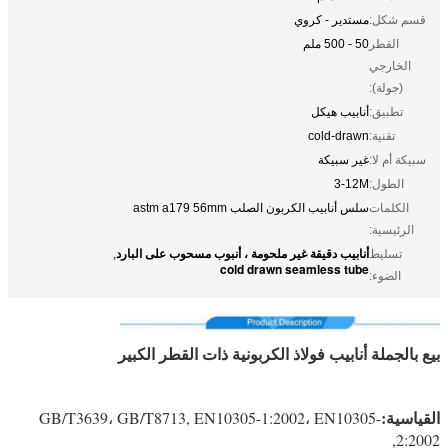
قسم شكل:
مستدير - كروي
القطر
50 - 500 ملم
الخارجي
(جولة):
تطبيق:
أنابيب هيكل
تقنية:
cold-drawn
سبيكة أم لا:
غير سبيكة
الطول:
3-12M
الكلمات
سلس أنابيب الكربون الصلب astm a179 56mm
الرئيسية:
أنابيب دقيقة غير ملحومة ، أنبوب مسحوب على البارد
تسليط
,
cold drawn seamless tube
الضوء:
بيع بالجملة أنابيب فولاذ الكربونية ذات القطر الكبير
أنابيب الفولاذ الكربوني غير الملحومة astm a179 56mm
القياسية:
GB/T3639، GB/T8713, EN10305-1:2002، EN10305-
2:2002,