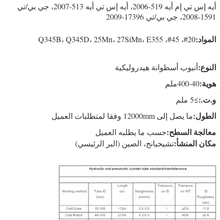
أيه إس تي إم أيه 519-2006، أيه إس تي أيه 513-2007، جي بي/تي
1591-2008، جي بي/تي 17396-2009
المواد:
20#، 45#، Q345B، Q345D، 25Mn، 27SiMn، E355
النوع:
أنبوب أسطوانة هيدروليكية
هوية:
40-400ملم
و.ت.:
≥5 ملم
الطول:
ما يصل إلى 12000mm وفقا لمتطلبات العميل
معالجة السطح:
حسب ما يطلبه العميل
مكان المنشأ:
تشيجيانج، الصين (البر الرئيسي)