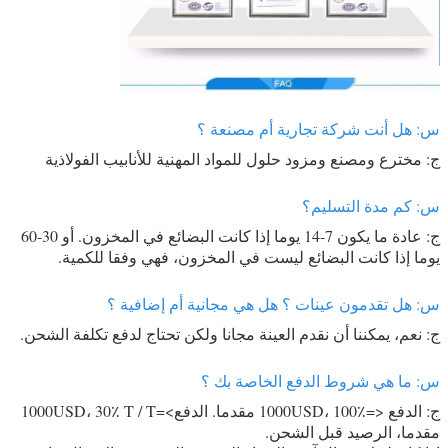
س: هل أنت شركة تجارية أم مصنعة ؟
ج: مخترع ومصنع ومزود حلول للمواد المهنية للأنابيب الفولاذية
س: كم مدة التسليم؟
ج: عادة ما يكون 7-14 يوما إذا كانت البضائع في المخزون. أو 30-60
يوما إذا كانت البضائع ليست في المخزون، فهي وفقا للكمية.
س: هل تقدمون عينات ؟ هل هي مجانية أم إضافية ؟
ج: نعم، يمكننا أن نقدم العينة مجانا ولكن تحتاج لدفع تكلفة الشحن.
س: ما هي شروط الدفع الخاصة بك ؟
ج: الدفع <=1000USD، 100٪ مقدما. الدفع>=1000USD، 30٪ T / T
مقدما، الرصيد قبل الشحن.