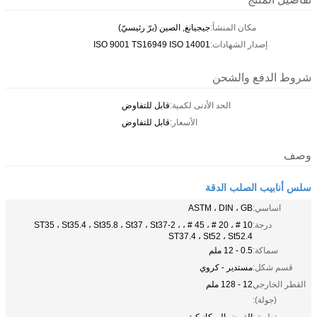
مكان المنشأ:
جيجيانغ, الصين (برّ رئيسيّ)
إصدار الشهادات:
ISO 9001 TS16949 ISO 14001
شروط الدفع والشحن
الحد الأدنى لكمية:
قابل للتفاوض
الأسعار:
قابل للتفاوض
وصف
سلس أنابيب الصلب الدقة
اساسي:
ASTM ، DIN ، GB
درجة:
10 # ، 20 # ، 45 # ، ST35 ، St35.4 ، St35.8 ، St37 ، St37-2 ،
ST37.4 ، St52 ، St52.4
سماكة:
0.5 - 12 ملم
قسم شكل:
مستدير - كروي
القطر الخارجي
12 - 128 ملم
(جولة):
تطبيق:
الغرض الميكانيكية