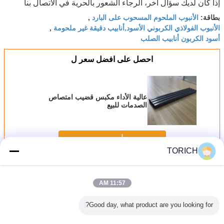
إذا كان لديك سؤال آخر، الرجاء الشعور بالحرية في الاتصال بنا
الأنبوب الملحوم المسحوب على البارد
بطاقة:
,
الأنبوب الفولاذي الكربوني الأسود,أنابيب دقيقة غير ملحومة
,
أسود الكربون أنابيب الصلب
احصل على افضل سعر ل
عالية الأداء مكبس قضيب امتصاص
الصدمات للبيع
استمر
TORICH
سلس أنابيب الصلب الدقة
أكثر
11:57 AM
Good day, what product are you looking for?
 أنبوب تحديد
أجوف الهيكلية
المهنية الدقة سلس
غير سبائك 6 بوصة
2