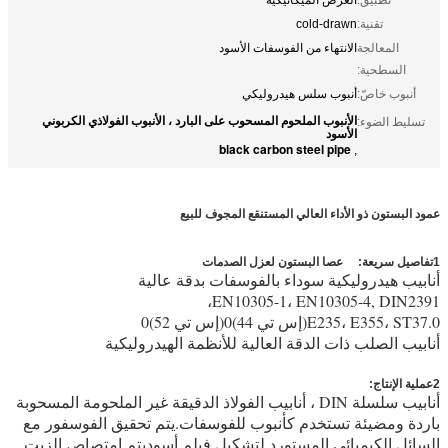
تقنية:
cold-drawn
المعالجة
الانتهاء من الفوسفات الأسود
السطحية:
أنبوب خاصّ:
أنبوب سلس هيدروليكي
الأنبوب الملحوم المسحوب على البارد ، الأنبوب الفولاذي الكربوني
تسليط الضوء:
الأسود
black carbon steel pipe
,
عمود البستون ذو الأداء العالي المستنقع المجوف للبيع
1تفاصيل سريعة:
عصا البستون لعزل الصدمات
أنابيب هيدروليكية سوداء بالفوسفات بدقة عالية
EN10305-1، EN10305-4, DIN2391،
E235، E355، ST37.0(إس تي 44)0(إس تي 52)0
أنابيب الصلب ذات الدقة العالية للأنظمة الهيدروليكية
2عملية الإنتاج:
أنابيب سلسلة DIN ، أنابيب الفولاذ الدقيقة غير الملحومة المسحوبة
باردة ومضيئة تستخدم كأنبوب للفوسفات.يتم تحقيق الفوسفور مع
السائل الكيميائي المستورد لتشكيل فيلم أسوديتم امتصاص الزيت