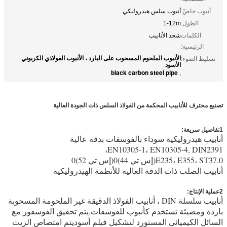
أنبوب خاصّ:
أنبوب سلس هيدروليكي
الطول:
1-12m
الكلمات
شحذ الأنابيب
الرئيسية:
الأنبوب الملحوم المسحوب على البارد ، الأنبوب الفولاذي الكربوني
تسليط الضوء:
الأسود
black carbon steel pipe
,
تصنيع محترف للأنابيب المحكمة من الفولاذ السلس ذات الجودة العالية
1تفاصيل سريعة:
أنابيب هيدروليكية سوداء بالفوسفات بدقة عالية
EN10305-1، EN10305-4, DIN2391،
E235، E355، ST37.0(إس تي 44)0(إس تي 52)0
أنابيب الصلب ذات الدقة العالية للأنظمة الهيدروليكية
2عملية الإنتاج:
أنابيب سلسلة DIN ، أنابيب الفولاذ الدقيقة غير الملحومة المسحوبة
باردة ومضيئة تستخدم كأنبوب للفوسفات.يتم تحقيق الفوسفور مع
السائل الكيميائي المستورد لتشكيل فيلم أسوديتم امتصاص الزيت