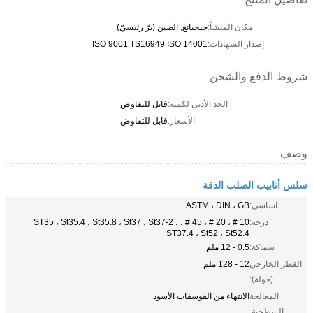
مكان المنشأ:
جيجيانغ, الصين (برّ رئيسيّ)
إصدار الشهادات:
ISO 9001 TS16949 ISO 14001
شروط الدفع والشحن
الحد الأدنى لكمية:
قابل للتفاوض
الأسعار:
قابل للتفاوض
وصف
سلس أنابيب الصلب الدقة
اساسي:
ASTM ، DIN ، GB
درجة:
10 # ، 20 # ، 45 # ، ST35 ، St35.4 ، St35.8 ، St37 ، St37-2 ،
ST37.4 ، St52 ، St52.4
سماكة:
0.5 - 12 ملم
القطر الخارجي
12 - 128 ملم
(جولة):
المعالجة
الانتهاء من الفوسفات الأسود
السطحية: