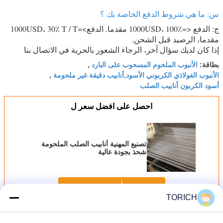
س: ما هي شروط الدفع الخاصة بك ؟
ج: الدفع <=1000USD، 100٪ مقدما. الدفع>=1000USD، 30٪ T / T
مقدما، الرصيد قبل الشحن.
إذا كان لديك سؤال آخر، الرجاء الشعور بالحرية في الاتصال بنا
الأنبوب الملحوم المسحوب على البارد
بطاقة:
,
الأنبوب الفولاذي الكربوني الأسود,أنابيب دقيقة غير ملحومة
,
أسود الكربون أنابيب الصلب
احصل على افضل سعر ل
تصنيع المهنية أنابيب الصلب الملحومة
شحذ بجودة عالية
استمر
TORICH
سلس أنابيب الصلب الدقة
أكثر