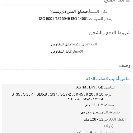
مكان المنشأ:
جيجيانغ, الصين (برّ رئيسيّ)
إصدار الشهادات:
ISO 9001 TS16949 ISO 14001
شروط الدفع والشحن
الحد الأدنى لكمية:
قابل للتفاوض
الأسعار:
قابل للتفاوض
وصف
سلس أنابيب الصلب الدقة
اساسي:
ASTM ، DIN ، GB
درجة:
10 # ، 20 # ، 45 # ، ST35 ، St35.4 ، St35.8 ، St37 ، St37-2 ،
ST37.4 ، St52 ، St52.4
سماكة:
0.5 - 12 ملم
قسم شكل:
مستدير - كروي
القطر الخارجي
12 - 128 ملم
(جولة):
تطبيق:
الغرض الميكانيكية