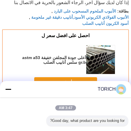
إذا كان لديك سؤال آخر، الرجاء الشعور بالحرية في الاتصال بنا
الأنبوب الملحوم المسحوب على البارد
بطاقة:
,
الأنبوب الفولاذي الكربوني الأسود,أنابيب دقيقة غير ملحومة
,
أسود الكربون أنابيب الصلب
احصل على افضل سعر ل
أعلى جودة المجلفن خفيفة astm a53
gr.b سلس أنابيب الصلب
استمر
TORICH
سلس أنابيب الصلب الدقة
أكثر
3:47 AM
Good day, what product are you looking for?
 أنبوب تحديد
أجوف الهيكلية
المهنية الدقة سلس
غير سبائك 6 بوصة
2