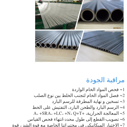
مراقبة الجودة
1~ فحص المواد الخام الواردة
2~ فصل المواد الخام لتجنب الخلط بين نوع الصلب
3~ تسخين و نهاية المطرقة للرسم البارد
4~ الرسم البارد والطحن البارد، التفتيش على الخط
5~ المعالجة الحرارية، +A، +SRA، +LC، +N، Q+T
6~ تصويب-القطع إلى طول محدد-انتهاء فحص القياس
7~ الاختبار الميكانيكي في مختبراتنا الخاصة مع قوة الشد ، قوة