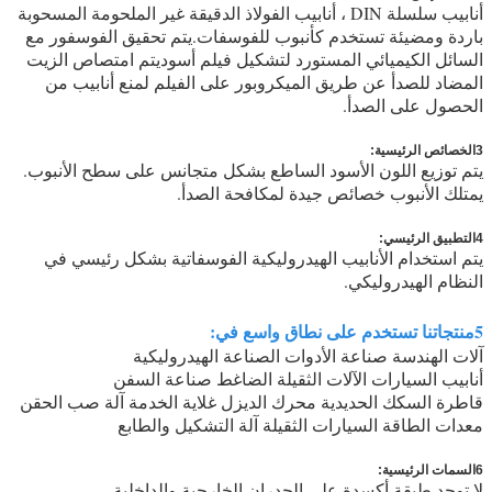
أنابيب سلسلة DIN ، أنابيب الفولاذ الدقيقة غير الملحومة المسحوبة
باردة ومضيئة تستخدم كأنبوب للفوسفات.يتم تحقيق الفوسفور مع
السائل الكيميائي المستورد لتشكيل فيلم أسوديتم امتصاص الزيت
المضاد للصدأ عن طريق الميكروبور على الفيلم لمنع أنابيب من
الحصول على الصدأ.
3الخصائص الرئيسية:
يتم توزيع اللون الأسود الساطع بشكل متجانس على سطح الأنبوب.
يمتلك الأنبوب خصائص جيدة لمكافحة الصدأ.
4التطبيق الرئيسي:
يتم استخدام الأنابيب الهيدروليكية الفوسفاتية بشكل رئيسي في
النظام الهيدروليكي.
5منتجاتنا تستخدم على نطاق واسع في:
آلات الهندسة صناعة الأدوات الصناعة الهيدروليكية
أنابيب السيارات الآلات الثقيلة الضاغط صناعة السفن
قاطرة السكك الحديدية محرك الديزل غلاية الخدمة آلة صب الحقن
معدات الطاقة السيارات الثقيلة آلة التشكيل والطابع
6السمات الرئيسية:
لا توجد طبقة أكسدة على الجدران الخارجية والداخلية