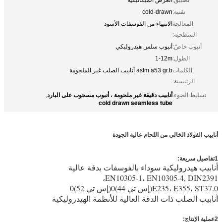
تقنية:
cold-drawn
المعالجة
الانتهاء من الفوسفات الأسود
السطحية:
أنبوب خاصّ:
أنبوب سلس هيدروليكي
الطول:
1-12m
الكلمات
astm a53 gr.b أنابيب الصلب غير الملحومة
الرئيسية:
أنابيب دقيقة غير ملحومة ، أنبوب مسحوب على البارد
تسليط الضوء:
,
cold drawn seamless tube
أنابيب الفولاذ الخالي من اللحام عالية الجودة
1تفاصيل سريعة:
astm a53 gr.b أنابيب فولاذية خالية من اللمسات
أنابيب هيدروليكية سوداء بالفوسفات بدقة عالية
EN10305-1، EN10305-4, DIN2391،
E235، E355، ST37.0(إس تي 44)0(إس تي 52)0
أنابيب الصلب ذات الدقة العالية للأنظمة الهيدروليكية
2عملية الإنتاج: