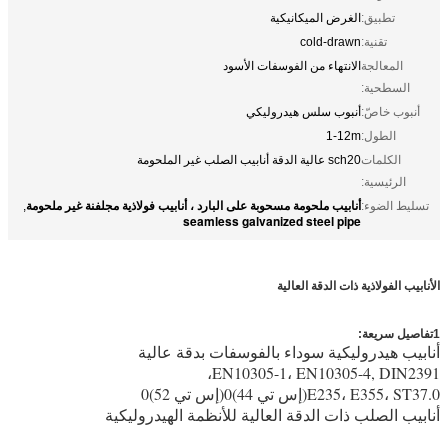
تطبيق:
الغرض الميكانيكية
تقنية:
cold-drawn
المعالجة
الانتهاء من الفوسفات الأسود
السطحية:
أنبوب خاصّ:
أنبوب سلس هيدروليكي
الطول:
1-12m
الكلمات
sch20 عالية الدقة أنابيب الصلب غير الملحومة
الرئيسية:
أنابيب ملحومة مسحوبة على البارد ، أنابيب فولاذية مجلفنة غير ملحومة
تسليط الضوء:
,
seamless galvanized steel pipe
الأنابيب الفولاذية ذات الدقة العالية
1تفاصيل سريعة:
أنابيب الفولاذ الخام ذات الدقة العالية
أنابيب هيدروليكية سوداء بالفوسفات بدقة عالية
EN10305-1، EN10305-4, DIN2391،
E235، E355، ST37.0(إس تي 44)0(إس تي 52)0
أنابيب الصلب ذات الدقة العالية للأنظمة الهيدروليكية