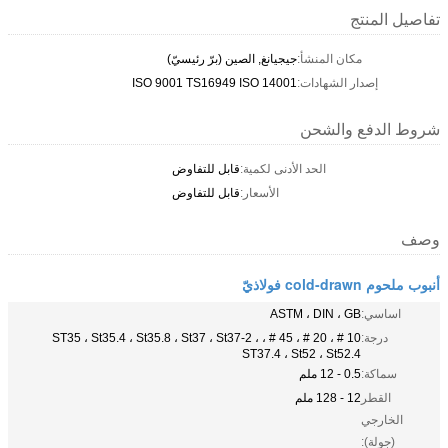
تفاصيل المنتج
مكان المنشأ:
جيجيانغ, الصين (برّ رئيسيّ)
إصدار الشهادات:
ISO 9001 TS16949 ISO 14001
شروط الدفع والشحن
الحد الأدنى لكمية:
قابل للتفاوض
الأسعار:
قابل للتفاوض
وصف
أنبوب ملحوم cold-drawn فولاذيّ
اساسي:
ASTM ، DIN ، GB
درجة:
10 # ، 20 # ، 45 # ، ST35 ، St35.4 ، St35.8 ، St37 ، St37-2 ،
ST37.4 ، St52 ، St52.4
سماكة:
0.5 - 12 ملم
القطر
12 - 128 ملم
الخارجي
(جولة):