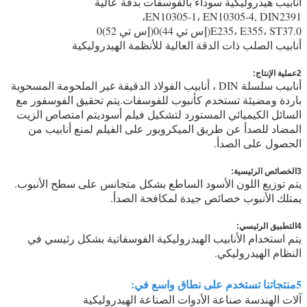
أنابيب هيدروليكية سوداء بالفوسفات بدقة عالية
طلاء أسود أو صبغ
EN10305-1، EN10305-4, DIN2391،
E235، E355، ST37.0(إس تي 44)0(إس تي 52)0
أنابيب الصلب ذات الدقة العالية للأنظمة الهيدروليكية
2عملية الإنتاج:
أنابيب سلسلة DIN ، أنابيب الفولاذ الدقيقة غير الملحومة المسحوبة
باردة ومضيئة تستخدم كأنبوب للفوسفات.يتم تحقيق الفوسفور مع
السائل الكيميائي المستورد لتشكيل فيلم أسوديتم امتصاص الزيت
المضاد للصدأ عن طريق الميكروبور على الفيلم لمنع أنابيب من
الحصول على الصدأ.
3الخصائص الرئيسية:
يتم توزيع اللون الأسود الساطع بشكل متجانس على سطح الأنبوب.
يمتلك الأنبوب خصائص جيدة لمكافحة الصدأ.
4التطبيق الرئيسي:
يتم استخدام الأنابيب الهيدروليكية الفوسفاتية بشكل رئيسي في
النظام الهيدروليكي.
5منتجاتنا تستخدم على نطاق واسع في:
آلات الهندسة صناعة الأدوات الصناعة الهيدروليكية