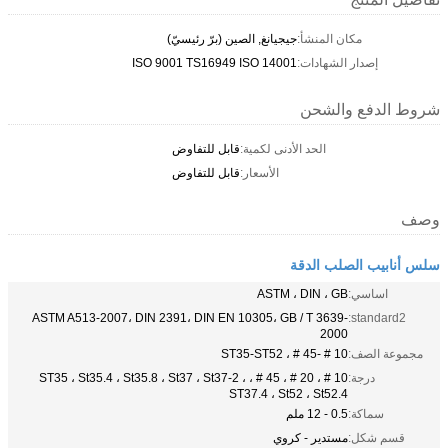
مكان المنشأ:
جيجيانغ, الصين (برّ رئيسيّ)
إصدار الشهادات:
ISO 9001 TS16949 ISO 14001
شروط الدفع والشحن
الحد الأدنى لكمية:
قابل للتفاوض
الأسعار:
قابل للتفاوض
وصف
سلس أنابيب الصلب الدقة
اساسي:
ASTM ، DIN ، GB
ASTM A513-2007، DIN 2391، DIN EN 10305، GB / T 3639-
standard2:
2000
مجموعة الصف:
10 # -45 # ، ST35-ST52
درجة:
10 # ، 20 # ، 45 # ، ST35 ، St35.4 ، St35.8 ، St37 ، St37-2 ،
ST37.4 ، St52 ، St52.4
سماكة:
0.5 - 12 ملم
قسم شكل:
مستدير - كروي