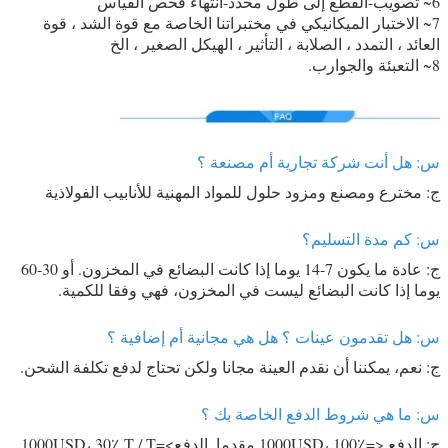
6~ تصويب-القطع إلى طول محدد-انتهاء فحص القياس
7~ الاختبار الميكانيكي في مختبراتنا الخاصة مع قوة الشد ، قوة
العائد ، التمدد ، الصلابة ، التأثير ، الهيكل الصغير ، الخ
8~ التعبئة والجوارب.
س: هل أنت شركة تجارية أم مصنعة ؟
ج: مخترع ومصنع ومزود حلول للمواد المهنية للأنابيب الفولاذية
س: كم مدة التسليم؟
ج: عادة ما يكون 7-14 يوما إذا كانت البضائع في المخزون. أو 30-60
يوما إذا كانت البضائع ليست في المخزون، فهي وفقا للكمية.
س: هل تقدمون عينات ؟ هل هي مجانية أم إضافية ؟
ج: نعم، يمكننا أن نقدم العينة مجانا ولكن تحتاج لدفع تكلفة الشحن.
س: ما هي شروط الدفع الخاصة بك ؟
ج: الدفع <=1000USD، 100٪ مقدما. الدفع>=1000USD، 30٪ T / T