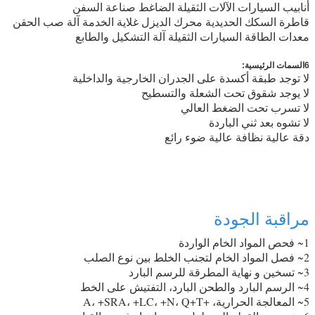
أنابيب السيارات الآلات الثقيلة الضاغط صناعة السفن
قاطرة السكك الحديدية محرك الديزل غلاية الخدمة آلة صب الحقن
معدات الطاقة السيارات الثقيلة آلة التشكيل والطابع
6السمات الرئيسية:
لا توجد طبقة أكسدة على الجدران الخارجية والداخلية
لا يوجد شقوق تحت الشعلة والتسطيح
لا تسرب تحت الضغط العالي
لا تشوه بعد ثني الباردة
دقة عالية نظافة عالية ضوء رائع
مراقبة الجودة
1~ فحص المواد الخام الواردة
2~ فصل المواد الخام لتجنب الخلط بين نوع الصلب
3~ تسخين و نهاية المطرقة للرسم البارد
4~ الرسم البارد والطحن البارد، التفتيش على الخط
5~ المعالجة الحرارية، +A، +SRA، +LC، +N، Q+T