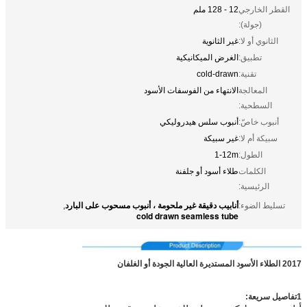
القطر الخارجي
12 - 128 ملم
(جولة):
الثانوي أو لا:
غير الثانوية
تطبيق:
الغرض الميكانيكية
تقنية:
cold-drawn
المعالجة
الانتهاء من الفوسفات الأسود
السطحية:
أنبوب خاصّ:
أنبوب سلس هيدروليكي
سبيكة أم لا:
غير سبيكة
الطول:
1-12m
الكلمات
طلاء أسود أو جلفنة
الرئيسية:
أنابيب دقيقة غير ملحومة ، أنبوب مسحوب على البارد
تسليط الضوء:
,
cold drawn seamless tube
2017 الطلاء الأسود المستديرة العالية الجودة أو الغلفان
1تفاصيل سريعة: