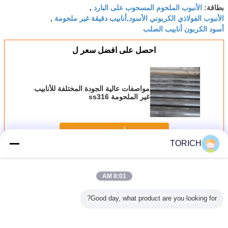
الأنبوب الملحوم المسحوب على البارد
بطاقة:
,
الأنبوب الفولاذي الكربوني الأسود,أنابيب دقيقة غير ملحومة
,
أسود الكربون أنابيب الصلب
احصل على افضل سعر ل
مواصفات عالية الجودة المختلفة للأنابيب
غير الملحومة ss316
استمر
TORICH
سلس أنابيب الصلب الدقة
أكثر
8:01 AM
Good day, what product are you looking for?
 أنبوب تحديد
أجوف الهيكلية
المهنية الدقة سلس
غير سبائك 6 بوصة
2
ت الدموية
سلس غير الملحومة
أنابيب الصلب الباردة
سلس أنابيب الصلب