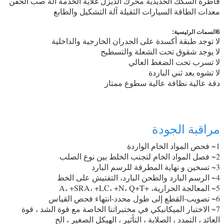
قاطرة السكك الحديدية محرك الديزل غلاية الخدمة آلة صب الحقن
معدات الطاقة السيارات الثقيلة آلة التشكيل والطابع
6السمات الرئيسية:
لا توجد طبقة أكسدة على الجدران الخارجية والداخلية
لا يوجد شقوق تحت الشعلة والتسطيح
لا تسرب تحت الضغط العالي
لا تشوه بعد ثني الباردة
دقة عالية نظافة عالية سطوع ممتاز
مراقبة الجودة
1~ فحص المواد الخام الواردة
2~ فصل المواد الخام لتجنب الخلط بين نوع الصلب
3~ تسخين و نهاية المطرقة للرسم البارد
4~ الرسم البارد والطحن البارد، التفتيش على الخط
5~ المعالجة الحرارية، +A، +SRA، +LC، +N، Q+T
6~ تصويب-القطع إلى طول محدد-انتهاء فحص القياس
7~ الاختبار الميكانيكي في مختبراتنا الخاصة مع قوة الشد ، قوة
العائد ، التمدد ، الصلابة ، التأثير ، الهيكل الصغير ، الخ