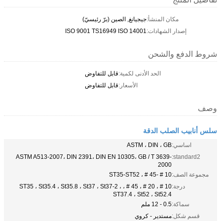
مكان المنشأ:
جيجيانغ, الصين (برّ رئيسيّ)
إصدار الشهادات:
ISO 9001 TS16949 ISO 14001
شروط الدفع والشحن
الحد الأدنى لكمية:
قابل للتفاوض
الأسعار:
قابل للتفاوض
وصف
سلس أنابيب الصلب الدقة
اساسي:
ASTM ، DIN ، GB
ASTM A513-2007، DIN 2391، DIN EN 10305، GB / T 3639-
standard2:
2000
مجموعة الصف:
10 # -45 # ، ST35-ST52
درجة:
10 # ، 20 # ، 45 # ، ST35 ، St35.4 ، St35.8 ، St37 ، St37-2 ،
ST37.4 ، St52 ، St52.4
سماكة:
0.5 - 12 ملم
قسم شكل:
مستدير - كروي