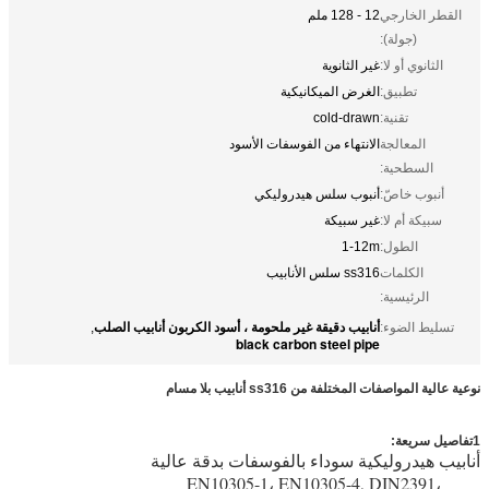
القطر الخارجي
12 - 128 ملم
(جولة):
الثانوي أو لا:
غير الثانوية
تطبيق:
الغرض الميكانيكية
تقنية:
cold-drawn
المعالجة
الانتهاء من الفوسفات الأسود
السطحية:
أنبوب خاصّ:
أنبوب سلس هيدروليكي
سبيكة أم لا:
غير سبيكة
الطول:
1-12m
الكلمات
ss316 سلس الأنابيب
الرئيسية:
أنابيب دقيقة غير ملحومة ، أسود الكربون أنابيب الصلب
تسليط الضوء:
,
black carbon steel pipe
نوعية عالية المواصفات المختلفة من ss316 أنابيب بلا مسام
1تفاصيل سريعة:
أنابيب هيدروليكية سوداء بالفوسفات بدقة عالية
ss316 أنابيب خالية من الخيط
EN10305-1، EN10305-4, DIN2391،