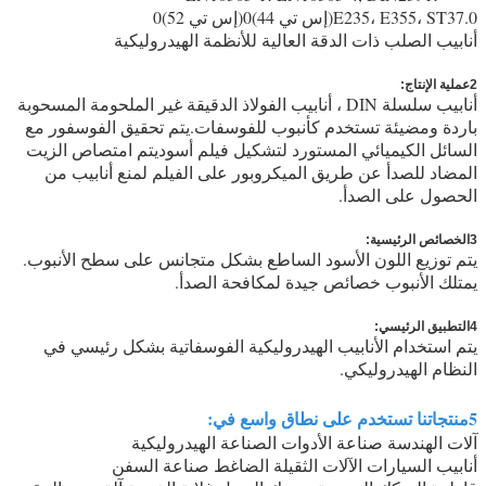
E235، E355، ST37.0(إس تي 44)0(إس تي 52)0
أنابيب الصلب ذات الدقة العالية للأنظمة الهيدروليكية
2عملية الإنتاج:
أنابيب سلسلة DIN ، أنابيب الفولاذ الدقيقة غير الملحومة المسحوبة
باردة ومضيئة تستخدم كأنبوب للفوسفات.يتم تحقيق الفوسفور مع
السائل الكيميائي المستورد لتشكيل فيلم أسوديتم امتصاص الزيت
المضاد للصدأ عن طريق الميكروبور على الفيلم لمنع أنابيب من
الحصول على الصدأ.
3الخصائص الرئيسية:
يتم توزيع اللون الأسود الساطع بشكل متجانس على سطح الأنبوب.
يمتلك الأنبوب خصائص جيدة لمكافحة الصدأ.
4التطبيق الرئيسي:
يتم استخدام الأنابيب الهيدروليكية الفوسفاتية بشكل رئيسي في
النظام الهيدروليكي.
5منتجاتنا تستخدم على نطاق واسع في:
آلات الهندسة صناعة الأدوات الصناعة الهيدروليكية
أنابيب السيارات الآلات الثقيلة الضاغط صناعة السفن