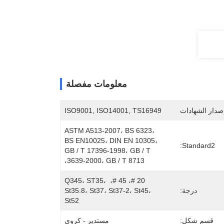
معلومات مفصلة
صدار الشهادات
ISO9001, ISO14001, TS16949
ASTM A513-2007، BS 6323، 
BS EN10025، DIN EN 10305، 
Standard2:
GB / T 17396-1998، GB / T 
3639-2000، GB / T 8713،
20 #، 45 #، Q345، ST35، 
درجة:
St35.8، St37، St37-2، St45، 
St52
قسم شكل:
مستدير - كروي