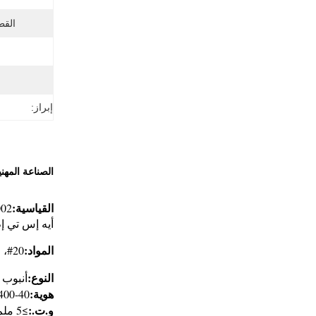
القط
إبراز:
الصناعة المهن
القياسية:
02,
أيه إس تي إم أيه 519-2006، أيه إس تي أيه 513-2007، جي بي/تي 591
المواد:
20#، 45#، Q345B، Q345D، 25Mn، 27SiMn، E355
النوع:
أنبوب 
هوية:
40-400ملم
و.ت.:
≥5 ملم