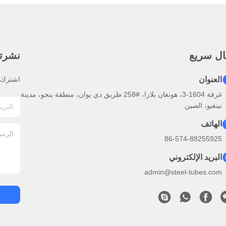
ال سريع
نشرتنا
العنوان
اشترك ف
غرفة 1604-3، هونغان بلازا، #258 طريق دي يوان، منطقة ينجو، مدينة
نينغبو، الصين
الهاتف
86-574-88255925
البريد الإلكتروني
admin@steel-tubes.com