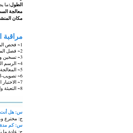
الطول:
ما يصل إلى 00mm
معالجة الس
مكان المنشأ
مراقبة ا
1~ فحص المواد الخام الواردة
2~ فصل المواد الخام لتجنب الخلط بين نوع الصلب
3~ تسخين و نهاية المطرقة للرسم البارد
4~ الرسم البارد والطحن البارد، التفتيش على الخط
5~ المعالجة الحرارية، +A، +SRA، +LC، +N، Q+T
6~ تصويب-القطع إلى طول محدد-انتهاء فحص القياس
7~ الاختبار الميكانيكي في مختبراتنا الخاصة مع قوة الشد ، قوة العائد ، التمدد ، الصلابة ، التأثير ، الهيكل الصغير ، الخ
8~ التعبئة والجوارب.
س: هل أنت 
ج: مخترع ومص
س: كم مدة 
ج: عادة ما يكون 7-14 يوما إذا كانت البضائع في المخزون. أو 30-60 يوما إذا كانت البضائع