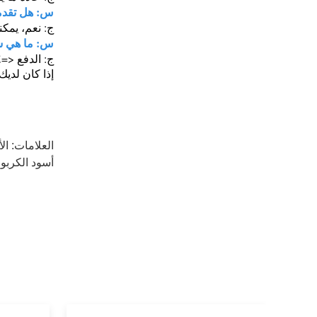
س: هل تقدمو
ج: نعم، يمكن
س: ما هي ش
ج: الدفع <=1000USD، 100٪ مقدما. الدفع>=1000USD، 30٪ T / T مقدما، الرصيد قبل الشحن.
إذا كان لديك
العلامات:
ال
أسود الكربو