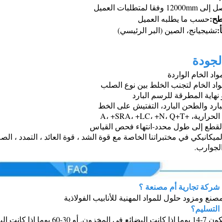
120 وفقا لمتطلبات العميل
طح:
حسب ما يطلبه العميل
:
تشيجيانج، الصين (البر الرئيسي)
لجودة
شركة تجارية أم مصنعة ؟
نع ومزود حلول للمواد المهنية للأنابيب الفولاذية
التسليم؟
 ليست في المخزون، فهي وفقا للكمية.