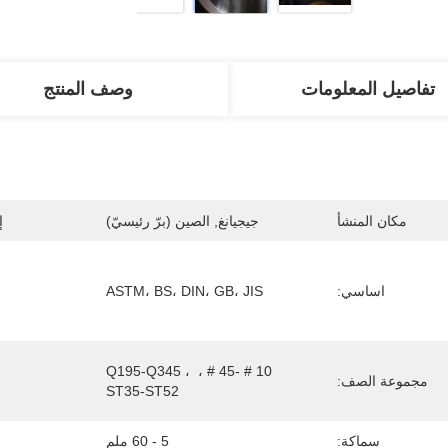
تفاصيل المعلومات
وصف المنتج
مكان المنشأ
جيجيانغ, الصين (برّ رئيسيّ)
إ
اساسي:
ASTM، BS، DIN، GB، JIS
10 # -45 # ، Q195-Q345 ، 
مجموعة الصف:
ST35-ST52
سماكة:
5 - 60 ملم