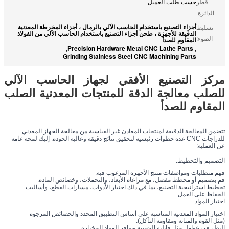
قطر
حسب طلب العميل
الدائرة:
أجزاء التصنيع باستخدام الحاسب الآلي بالرمال ، أجزاء المخرطة المعدنية
تسليط
الدقيقة للأجهزة ، طحن أجزاء التصنيع باستخدام الحاسب الآلي من الفولاذ
الضوء:
المقاوم للصدأ
Precision Hardware Metal CNC Lathe Parts
,
,
Grinding Stainless Steel CNC Machining Parts
مركز التصنيع الأفقي لجهاز الحاسب الآلي
للصلب معالجة الدقة للمنتجات المعدنية الصلب
المقاوم للصدأ
تتضمن المعالجة الدقيقة لمنتجات المعادن غير القياسية من معالجة الجهاز المعدني
للدراجات CNC عدة خطوات رئيسية لتحقيق نتائج دقيقة وعالية الجودة. إليك لمحة عامة
عن العملية:
التصميم والتخطيط:
فهم متطلبات ومواصفات منتج الأجهزة المرغوب فيه.
قم بتصميم أو مخطط مفصل، مع مراعاة الأبعاد، والتحملات، وخصائص المادة.
تخطيط استراتيجية التصنيع، بما في ذلك اختيار الأدوات، مسارات القطع، وأساليب
الحفاظ على العمل.
اختيار المواد:
اختيار المواد المعدنية المناسبة على أساس التطبيق المحدد والخصائص المرجوة
(مثل القوة والمتانة ومقاومة التآكل).
النظر في عوامل مثل قابلية التصنيع وتوافر المواد المختارة.