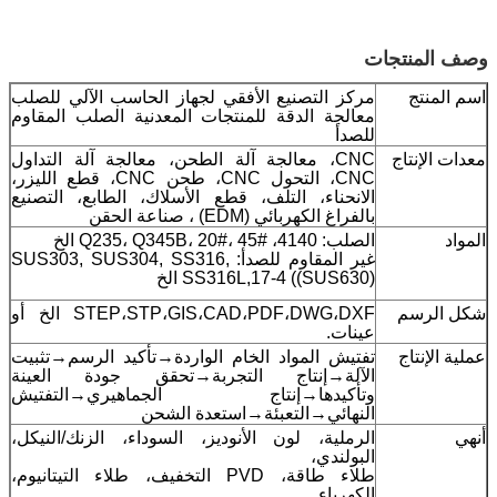
وصف المنتجات
اسم المنتج
مركز التصنيع الأفقي لجهاز الحاسب الآلي للصلب
معالجة الدقة للمنتجات المعدنية الصلب المقاوم
للصدأ
معدات الإنتاج
CNC، معالجة آلة الطحن، معالجة آلة التداول
CNC، التحول CNC، طحن CNC، قطع الليزر،
الانحناء، التلف، قطع الأسلاك، الطابع، التصنيع
بالفراغ الكهربائي (EDM) ، صناعة الحقن
المواد
الصلب: 4140، Q235، Q345B، 20#، 45# الخ
غير المقاوم للصدأ: SUS303, SUS304, SS316,
SS316L,17-4 ((SUS630) الخ
شكل الرسم
STEP،STP،GIS،CAD،PDF،DWG،DXF الخ أو
عينات.
عملية الإنتاج
تفتيش المواد الخام الواردة→تأكيد الرسم→تثبيت
الآلة→إنتاج التجربة→تحقق جودة العينة
وتأكيدها→إنتاج الجماهيري→التفتيش
النهائي→التعبئة→استعدة الشحن
أنهي
الرملية، لون الأنوديز، السوداء، الزنك/النيكل،
البولندي،
طلاء طاقة، PVD التخفيف، طلاء التيتانيوم،
الكهرباء