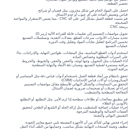
تحضير القطعة:
احصل على المواد الخام في شكل مخزون، مثل قضبان أو شرائح.
قياس وتفتيش المادة على أي عيوب أو عدم الاتساق.
قم بتثبيت قطعة العمل بشكل آمن على آلة CNC ، مما يضمن الاستقرار والمواءمة
الصحيحة.
برمجة CNC:
تحويل مواصفات التصميم إلى تعليمات قابلة للقراءة الآلية (رمز G).
تحديد مسارات الأدوات، سرعات القطع، معدلات التغذية، وتسلسلات التصنيع.
تحسين البرنامج لتقليل نفايات المواد وتقليل وقت الدورة.
عمليات التصنيع:
استخدم أدوات القطع المناسبة، مثل المثقابات، طواحين النهاية، والإدراجات، بناءً
على الميزات المطلوبة وخصائص المادة.
أداء العمليات مثل التحويل، وجها لوجه، والحفر، والحفر، والخيوط، والخروط.
مراقبة مستمرة لعملية التصنيع، وضمان دقة الأبعاد والنهاية السطحية.
مراقبة الجودة:
تحقق بانتظام من أبعاد قطعة العمل باستخدام أدوات قياس دقة مثل المسامير أو
الميكرومترات أو آلات قياس الإحداثيات (CMM).
التحقق من التسامحات والشكل النهائي للأسطح مقابل مواصفات التصميم.
إجراء أي تعديلات أو تصحيحات ضرورية لضمان الامتثال.
المعالجة السطحية والتشطيب:
قم بتطبيق معالجات أو طلاءات سطحية إذا لزم الأمر، مثل التطليع، أو التطليع
بالأنوديز، أو الطلاء.
إجراء عمليات إضافية للتشطيب مثل إزالة الجلد أو التلميع أو الطحن لتحقيق
الصفات الجمالية والوظيفية المرجوة.
التفتيش النهائي والتعبئة:
إجراء فحص نهائي للتأكد من أن الأجهزة المصنعة تلبي جميع معايير الجودة.
تنظيف وتعبئة المنتجات النهائية بشكل مناسب، وحمايتها من التلف أثناء النقل.