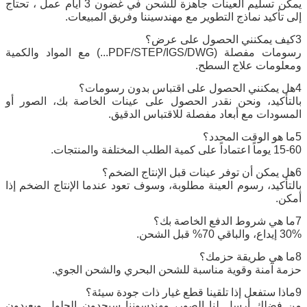
يمكن تسليم العينات جاهزة للشحن في غضون 3 أيام عمل ، تحتاج
إلى تأكيد نماذج التطوير مع مهندسيننا وفريق المبيعات.
3كيف يمكنني الحصول على عرض؟
رسومات مفصلة (PDF/STEP/IGS/DWG...) مع المواد والكمية
ومعلومات علاج السطح.
4هل يمكنني الحصول على اقتباس بدون رسومات؟
بالتأكيد، ونحن نقدر الحصول على عينات الخاصة بك، الصور أو
المسودات مع أبعاد مفصلة للاقتباس الدقيق.
5ما هو الوقت المحدد؟
15-60 يوماً اعتماداً على كمية الطلب المختلفة والمنتجات.
6هل يمكن أن توفر عينات قبل الإنتاج الضخم؟
بالتأكيد، رسوم العينة مطلوبة، وسوف تعود عندما الإنتاج الضخم إذا
أمكن.
7ما هي شروط الدفع الخاصة بك؟
30% إيداع، والباقي 70% قبل الشحن.
8ما هي طريقة حزمك؟
حزمة آمنة وقوية مناسبة للشحن البحري والشحن الجوي.
9ماذا ستفعل إذا تلقينا قطع غيار ذات جودة سيئة؟
من فضلك أرسل لنا الصور، مهندسوننا سيجدون الحلول ويعيدون