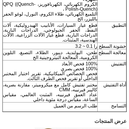
الكروم الكهربائي، الكهربافوريز، QPQ ((Quench-
Polish-Quench) ،
التلميع الكهربائي، طلاء الكروم، النورل، لوغو الحفر
بالليزر، الخ
التطبيق
قطع غيار السيارات، الأنابيب الهيدروليكية، آلات
النفط، الحفر الجيولوجي، الدراجات النارية،
الدراجات النارية، قطع غيار الآلات الزراعية، الآلات
الهندسية، المثبتات.
خشونة السطح
را 0.1 ~ 3.2
معالجة السطح
طحن، البولندية، ديبور، الطلاء، التصبغ، التلوين
الكرومية، المعالجة النيتروجينية الخ
التفتيش
100% فحص الأبعاد
100% فحص بصري
فحص الخصائص الميكانيكية، تقرير اختبار المختبر
الداخلي أو تقرير فحص الطرف الثالث.
أداة التفتيش
مختبر تفتيش كامل مع ميكروميتر، مقارنة بصرية،
كاليبر فيرنييه، CMM
عداد العمق فيرنييه، المثبت العالمي، مقياس
الساعة، مقياس درجة مئوية داخلي
التسامح
طلب الرسم من العميل
عرض المنتجات