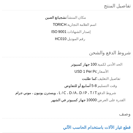
تفاصيل المنتج
مكان المنشأ:
تشجيانغ الصين
اسم العلامة التجارية:
TORICH
إصدار الشهادات:
ISO 9001
رقم الموديل:
HC010
شروط الدفع والشحن
الحد الأدنى لكمية:
100 جهاز كمبيوتر
الأسعار:
USD 1 Per Pc
تفاصيل التغليف:
كما طلبت
وقت التسليم:
5-8 أسابيع أو للتفاوض
شروط الدفع:
L / C ، D / A ، D / P ، T / T ، ويسترن يونيون ، موني جرام
القدرة على العرض:
10000 جهاز كمبيوتر في الشهر
وصف
قطع غيار الآلات باستخدام الحاسب الآلي