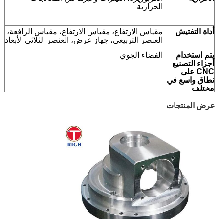
الحرارية
أداة التفتيش
مقياس الارتفاع، مقياس الارتفاع، مقياس الرافعة،
العنصر التربيعي، جهاز عرض، العنصر الثلاثي الأبعاد
يتم استخدام
الفضاء الجوي
أجزاء التصنيع
CNC على
نطاق واسع في
مختلف
المجالات
عرض المنتجات
عملية الإنتاج
تفتيش المواد الخام الواردة→تأكيد الرسم→تثبيت
الآلة→إنتاج التجربة→تحقق جودة العينة
وتأكيدها→إنتاج الجماهيري→التفتيش
النهائي→التعبئة→استعدة الشحن