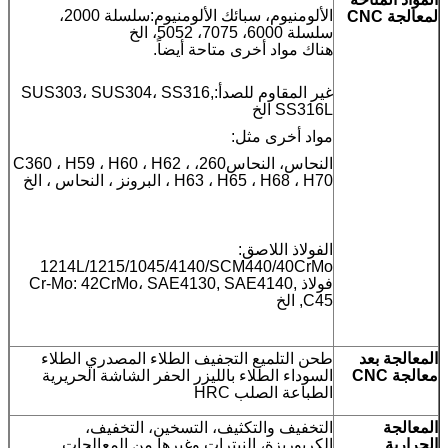
الألومنيوم، سبائك الألومنيوم:سلسلة 2000،
لمعالجة CNC
سلسلة 6000، 7075، 5052، الخ
هناك مواد أخرى متاحة أيضاً.
غير المقاوم للصدأ:SUS303، SUS304، SS316,
SS316L الخ
مواد أخرى مثل:
النحاس، النحاس260، C360 ، H59 ، H60 ، H62 ،
H63 ، H65 ، H68 ، H70 ، البرونز ، النحاس ، الخ
الفولاذ اللاصق:
1214L/1215/1045/4140/SCM440/40CrMo
فولاذ Cr-Mo: 42CrMo، SAE4130, SAE4140,
C45, الخ
المعالجة بعد
طحن التلميع التجفيف الطلاء المصدري الطلاء
معالجة CNC
السوداء الطلاء بالليزر الحفر الشاشة الحريرية
الطباعة الصلب HRC
المعالجة
التخفيف والتكثيف، التسخين، التخفيف،
الحرارية
الكربوريزة، النيترات وغيرها من المعالجات