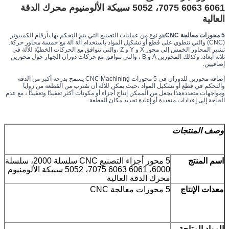
6061 6063 7075، 5052 سبيكة الألومنيوم محرك الدقة
العالية
5 محورات معالجة CNC
هو نوع من عمليات التصنيع التي يتم التحكم بها بأرقام الكمبيوتر 
(CNC) والتي تنطوي على قطع أو تشكيل المواد باستخدام آلة آلة مع خمسة محاور حركة. 
تشير المحاور الخمس إلى محور X و Y و Z ،والتي تتوافق مع الحركات الخطيّة للآلة في 
ثلاثة أبعاد، وكذلك المحورين A و B ، والتي تتوافق مع حركات دوران الجهاز حول محورين 
إضافيين.
إضافة محورين للدوران في 5 محورات CNC Machining يسمح بدرجة أكبر من الدقة 
والتحكم في قطع أو تشكيل المواد ،حيث يمكن للآلة أن تقترب من القطعة من زوايا 
ومواجهات متعددةهذا يجعل من الممكن إنتاج أجزاء أو مكونات أكثر تعقيدًا وتعقيدًا ، مع عدم 
الحاجة إلى إعدادات متعددة أو إعادة تحديد مكان القطعة.
وصف المنتجات
اسم المنتج
5 محور أجزاء التصنيع CNC سلسلة 2000، سلسلة
6000، 6061 6063 7075، 5052 سبيكة الألومنيوم
محرك الدقة العالية
معدات الإنتاج
5 محورات معالجة CNC
المواد المتاحة