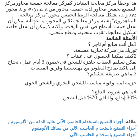
هذا وخطأ مركز معالجة البنتايدر كمركز معالجة خمسة محاورمركز
التصنيع بخمس محاور لديه خمسة محاور من x، y، z، a، و c. محور
xyz و ac تشكل معالجة الربط الخمس محور."مركز معالجة
البنتاهدرون" يشبه مركز معالجة ثلاثي المحور، ما عدا أنه يمكن أن
تفعل خمسة أسطح في نفس الوقت، ولكنه لا يمكن أن تفعل خاصة
تشكيل معالجة، ثقوب منحنية، وقطع منحني.
الأسئلة الشائعة
1هل أنت صانع أم تاجر ؟
توريك هي شركة تجارية مصنعة.
2كيف يمكننا الحصول على عينات ؟
يمكن تسليم العينات جاهزة للشحن في غضون 3 أيام عمل ، تحتاج
إلى تأكيد نماذج التطوير مع مهندسيننا وفريق المبيعات.
3.
ما هي طريقة تعبئتكم؟
حزمة آمنة وقوية مناسبة للشحن البحري والشحن الجوي.
4ما هي شروط الدفع؟
30% إيداع، والباقي 70% قبل الشحن.
أجزاء التصنيع باستخدام الحاسب الآلي عالية الدقة من الألومنيوم
بطاقة:
,
أجزاء التصنيع باستخدام الحاسب الآلي من سبائك الألومنيوم
,
أجزاء التصنيع باستخدام الحاسب الآلي