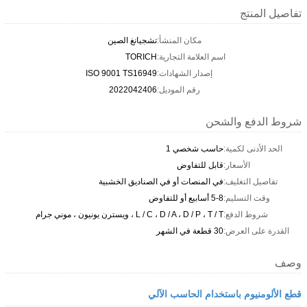
تفاصيل المنتج
مكان المنشأ:
تشجيانغ الصين
اسم العلامة التجارية:
TORICH
إصدار الشهادات:
ISO 9001 TS16949
رقم الموديل:
2022042406
شروط الدفع والشحن
الحد الأدنى لكمية:
حاسب شخصي 1
الأسعار:
قابل للتفاوض
تفاصيل التغليف:
في المنصات أو في الصناديق الخشبية
وقت التسليم:
5-8 أسابيع أو للتفاوض
شروط الدفع:
L / C ، D / A ، D / P ، T / T ، ويسترن يونيون ، موني جرام
القدرة على العرض:
30 قطعة في الشهر
وصف
قطع الألومنيوم باستخدام الحاسب الآلي