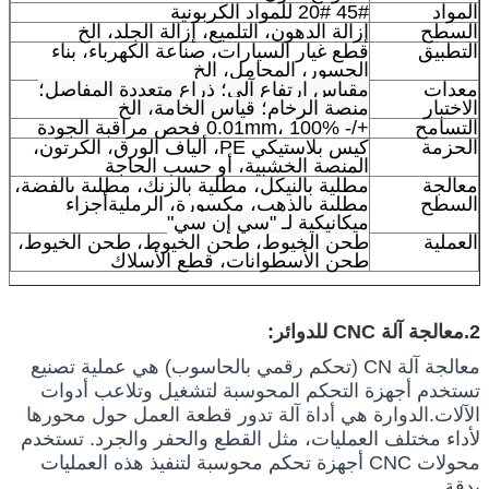
المواد
45# 20# للمواد الكربونية
السطح
إزالة الدهون، التلميع، إزالة الجلد، الخ
التطبيق
قطع غيار السيارات، صناعة الكهرباء، بناء
الجسور، المحامل، الخ
معدات
مقياس ارتفاع آلي؛ ذراع متعددة المفاصل؛
الاختبار
منصة الرخام؛ قياس الخامة، الخ
التسامح
+/- 0.01mm، 100% فحص مراقبة الجودة
الحزمة
كيس بلاستيكي PE، ألياف الورق، الكرتون،
المنصة الخشبية، أو حسب الحاجة
معالجة
مطلية بالنيكل، مطلية بالزنك، مطلية بالفضة،
السطح
مطلية بالذهب، مكسورة، الرملية
أجزاء
ميكانيكية لـ "سي إن سي"
العملية
طحن الخيوط، طحن الخيوط، طحن الخيوط،
طحن الأسطوانات، قطع الأسلاك
2.
معالجة آلة CNC للدوائر:
معالجة آلة CN (تحكم رقمي بالحاسوب) هي عملية تصنيع 
تستخدم أجهزة التحكم المحوسبة لتشغيل وتلاعب أدوات 
الآلات.الدوارة هي أداة آلة تدور قطعة العمل حول محورها 
لأداء مختلف العمليات، مثل القطع والحفر والجرد. تستخدم 
محولات CNC أجهزة تحكم محوسبة لتنفيذ هذه العمليات 
بدقة.