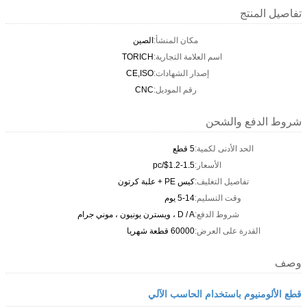
تفاصيل المنتج
مكان المنشأ:
الصين
اسم العلامة التجارية:
TORICH
إصدار الشهادات:
CE,ISO
رقم الموديل:
CNC
شروط الدفع والشحن
الحد الأدنى لكمية:
5 قطع
الأسعار:
$1.2-1.5/pc
تفاصيل التغليف:
كيس PE + علبة كرتون
وقت التسليم:
5-14 يوم
شروط الدفع:
D / A ، ويسترن يونيون ، موني جرام
القدرة على العرض:
60000 قطعة شهريا
وصف
قطع الألومنيوم باستخدام الحاسب الآلي