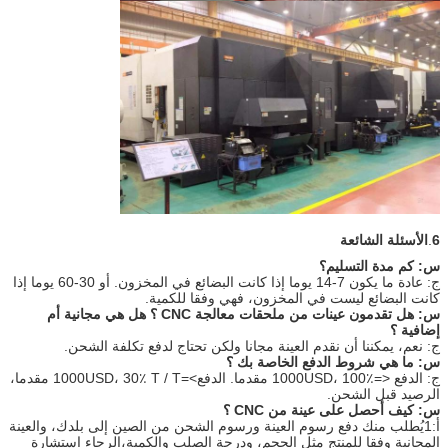
6
.
الأسئلة الشائعة
س: كم مدة التسليم؟
ج: عادة ما يكون 7-14 يوما إذا كانت البضائع في المخزون. أو 30-60 يوما إذا
كانت البضائع ليست في المخزون، فهي وفقا للكمية.
س: هل تقدمون عينات من ملحقات معالجة CNC ؟ هل هي مجانية أم
إضافية ؟
ج: نعم، يمكننا أن نقدم العينة مجانا ولكن تحتاج لدفع تكلفة الشحن.
س: ما هي شروط الدفع الخاصة بك ؟
ج: الدفع <=1000USD، 100٪ مقدما. الدفع>=1000USD، 30٪ T / T مقدما،
الرصيد قبل الشحن.
س: كيف أحصل على عينة من CNC ؟
أ:1يُطلب منك دفع رسوم العينة ورسوم الشحن من الصين إلى بلدك، والعينة
المجانية وفقا للمنتج مثل الحجم، ودرجة الصلب والكمية،الرجاء استشارة