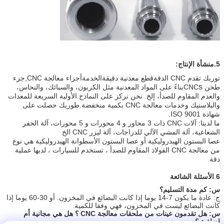
5.
منشأة الإنتاج:
توريك تقدم CNC الدقة
قطع معدنية دقيقة
الخدمة
أجزاء معالجة CNC,جزء
s
طحن CNC
بناءً على المواد المعدنية مثل الكربون، والسبائك، والنحاس،
والعدم المقاوم للصدأ، إلخ. نحن نركز على النماذج الأولية السريعة للمعدات
والبلاستيك وخدمات معالجة CNC بكمية منخفضة.طوريك حصلت على
شهادة ISO 9001.
ما لدينا: آلات CNC ذات 3 محاور و 4 محورات و 5 محورات، آلة الحفر
الشعاعية، آلة المشي الآلي للدراجات، آلة ليزر CNC الخ
عصا البستون الهيدروليكية أو عصا البستون الأسطوانة الهيدروليكية هي نوع
من معالجة CNC الفولاذ المقاوم للصدأ ، تستخدم للسيارات ، لديها عملية
دقة.
6
.
الأسئلة الشائعة
س: كم مدة التسليم؟
ج: عادة ما يكون 7-14 يوما إذا كانت البضائع في المخزون. أو 30-60 يوما إذا
كانت البضائع ليست في المخزون، فهي وفقا للكمية.
س: هل تقدمون عينات من ملحقات معالجة CNC ؟ هل هي مجانية أم
إضافية ؟