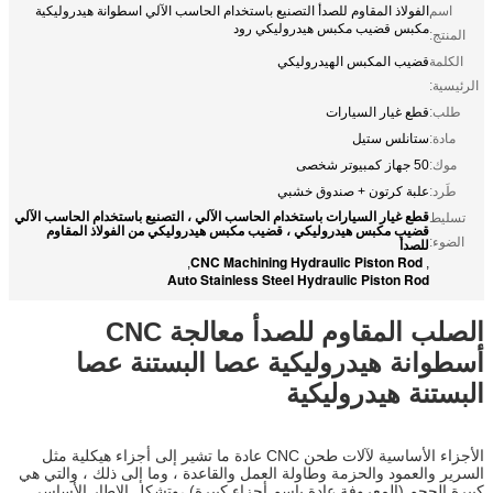
اسم
الفولاذ المقاوم للصدأ التصنيع باستخدام الحاسب الآلي اسطوانة هيدروليكية
مكبس قضيب مكبس هيدروليكي رود
المنتج:
الكلمة
قضيب المكبس الهيدروليكي
الرئيسية:
طلب:
قطع غيار السيارات
مادة:
ستانلس ستيل
موك:
50 جهاز كمبيوتر شخصى
طَرد:
علبة كرتون + صندوق خشبي
قطع غيار السيارات باستخدام الحاسب الآلي ، التصنيع باستخدام الحاسب الآلي
تسليط
قضيب مكبس هيدروليكي ، قضيب مكبس هيدروليكي من الفولاذ المقاوم
الضوء:
للصدأ
CNC Machining Hydraulic Piston Rod
,
,
Auto Stainless Steel Hydraulic Piston Rod
الصلب المقاوم للصدأ معالجة CNC
أسطوانة هيدروليكية عصا البستنة عصا
البستنة هيدروليكية
الأجزاء الأساسية لآلات طحن CNC عادة ما تشير إلى أجزاء هيكلية مثل
السرير والعمود والحزمة وطاولة العمل والقاعدة ، وما إلى ذلك ، والتي هي
كبيرة الحجم (المعروفة عادة باسم أجزاء كبيرة) ،وتشكل الإطار الأساسي