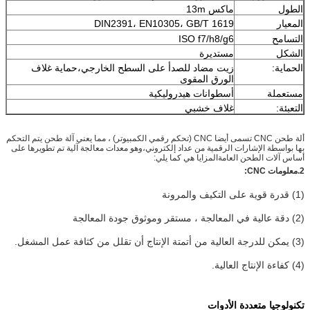
الطول
ماكس 13m
المعيار
DIN2391، EN10305، GB/T 1619
التسامح
ISO f7/h8/g6
الشكل
مستديرة
الحماية:
زيت مضاد للصدأ على السطح الخارجي،حماية غلاف
الورق المقوى
مستعملة
أسطوانات هيدروليكية
التعبئة:
غلاف خشبي
ألة طحن CNC تسمى أيضا CNC (تحكم رقمي الكمبيوتر) ، مما يعني آلة طحن يتم التحكم
بها بواسطة الإشارات الرقمية من عداد إلكتروني،وهو معدات معالجة آلية تم تطويرها على
أساس آلات الطحن العامةالمزايا هي كما يلي:
2.
معلومات CNC:
(1) قدرة قوية على التكيف والمرونة
(2) دقة عالية في المعالجة ، مستقر وموثوق جودة المعالجة
(3) يمكن للدرجة العالية من أتمتة الإنتاج أن تقلل من كثافة عمل المشغل.
(4) كفاءة الإنتاج العالية.
تكنولوجيا متعددة الأدوات