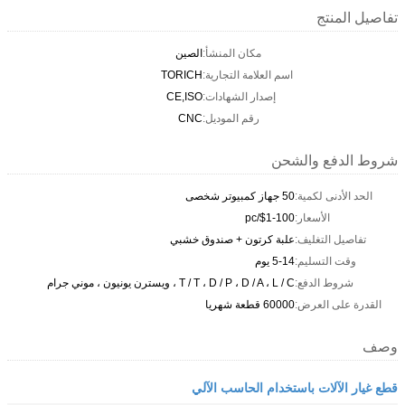
تفاصيل المنتج
مكان المنشأ:
الصين
اسم العلامة التجارية:
TORICH
إصدار الشهادات:
CE,ISO
رقم الموديل:
CNC
شروط الدفع والشحن
الحد الأدنى لكمية:
50 جهاز كمبيوتر شخصى
الأسعار:
$1-100/pc
تفاصيل التغليف:
علبة كرتون + صندوق خشبي
وقت التسليم:
5-14 يوم
شروط الدفع:
T / T ، D / P ، D / A ، L / C ، ويسترن يونيون ، موني جرام
القدرة على العرض:
60000 قطعة شهريا
وصف
قطع غيار الآلات باستخدام الحاسب الآلي