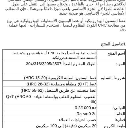
للآلاتيتم ربط أجزاء أخرى بالقاعدة ، وتحتاج بعضها إلى التنقل على طول
القاعدة. نظرًا لأن الجزء الأساسي يلعب دورًا داعمًا ومرشدًا ، فإن المتطلب
الأساسي للجزء الأساسي هو صلابة جيدة.
عصا البستون الهيدروليكية أو عصا البستون الأسطوانة الهيدروليكية هي نوع
من معالجة CNC الفولاذ المقاوم للصدأ ، تستخدم للسيارات ، لديها عملية
دقة.
1تفاصيل المنتج
اسم المنتج
الصلب المقاوم للصدأ معالجة CNC أسطوانة هيدروليكية عصا
البستنة عصا البستنة هيدروليكية
المواد
الفولاذ المقاوم للصدأ 304/316/2205/2507
شروط التسليم
عصا البستون الصلبة الكرومية (HRC 15-20)
عصا (Q+T) مطفأة ومصلحة (HRC 28-32)
عصا متصلبة عن طريق التشغيل (HRC 55-62)
القضيب المقاوم للقلب بواسطة القيادة Q+T (HRC 60-
65)
التوالي:
<= 0.2/1000
الخام:
Ra <= 0.2u
قطرها
حسب احتياجات العملاء
طبقة الكروم
20 ميكرون (دقيقة) إلى 100 ميكرون