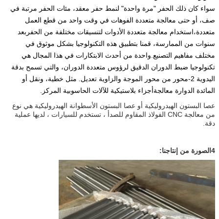
سواء كان ذلك الحفر "مرة واحدة" لنمط حفر معقد، مئات الحفر مرتبة في
صف، أو حتى معالجة متعددة الفوهات في وقت واحد من قطع العمل
متعددة،استخدام معالجة متعددة الأدوات لتنسيقات مختلفة من الحفربعد
سنوات من الممارسة، قمنا بتطبيق هذه التكنولوجيا بشكل موثوق في
مختلف مفاهيم التصنيع.واحدة من أحدث الابتكارات في هذا المجال هي
تكنولوجيا ضبط الدوران الدقيق لرؤوس متعددة الدوران، والتي تسمح بدقة
اليدوية 2-محور من محور الموجة والزاوية تعديل. مثل خطية، ونقل أو
المائدة الدوارة معالجة
أجزاء بلاستيكية للآلات الحاسوبية
المركز.
عصا البستون الهيدروليكية أو عصا البستون الأسطوانة الهيدروليكية هي نوع
من معالجة CNC الفولاذ المقاوم للصدأ ، تستخدم للسيارات ، لديها عملية
دقة.
4الصورة من إنتاجنا: