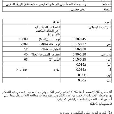
الحماية:
زيت مضاد للصدأ على السطح الخارجي،حماية غلاف الورق المقوى
التعبئة:
غلاف خشبي
المواد
4140
التركيب الكيميائي
الخصائص الميكانيكية
((في الحالة المكثفة
والمتدوية)
ج
0.38-0.45
قوة الشد ((MPA)
≥1080
نعم
0.17-0.37
قوة العائد (MPA)
≥930
م
0.50-0.80
الطول ((δ5/%)
12
سي سي
0.90-1.20
انخفاض المساحة (ψ/%)
45
(مو)
0.15-0.25
التأثير (J)
63
(ب)
≤0.035
≤0.035
S
صلابة
≤217HB
كيو
≤0.30
نـي
≤0.30
ألة طحن CNC تسمى أيضا CNC (تحكم رقمي الكمبيوتر) ، مما يعني آلة طحن يتم التحكم
بها بواسطة الإشارات الرقمية من عداد إلكتروني،وهو معدات معالجة آلية تم تطويرها على
أساس آلات الطحن العامةالمزايا هي كما يلي:
2.
معلومات CNC:
(1) قدرة قوية على التكيف والمرونة