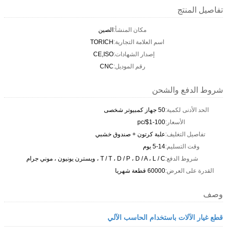
تفاصيل المنتج
مكان المنشأ:
الصين
اسم العلامة التجارية:
TORICH
إصدار الشهادات:
CE,ISO
رقم الموديل:
CNC
شروط الدفع والشحن
الحد الأدنى لكمية:
50 جهاز كمبيوتر شخصى
الأسعار:
$1-100/pc
تفاصيل التغليف:
علبة كرتون + صندوق خشبي
وقت التسليم:
5-14 يوم
شروط الدفع:
T / T ، D / P ، D / A ، L / C ، ويسترن يونيون ، موني جرام
القدرة على العرض:
60000 قطعة شهريا
وصف
قطع غيار الآلات باستخدام الحاسب الآلي