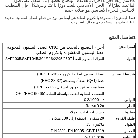
للآلاتيتم ربط أجزاء أخرى بالقاعدة ، وتحتاج بعضها إلى التنقل على طول
القاعدة. نظرًا لأن الجزء الأساسي يلعب دورًا داعمًا ومرشدًا ، فإن المتطلب
الأساسي للجزء الأساسي هو صلابة جيدة.
عصا البستون المصفوفة بالكروم الصلبة هي أيضا من نوع من قطع القطع المعدنية الدقيقة
CNC، عادة ما تستخدم في مجال السيارات.
1تفاصيل المنتج
اسم المنتج
أجزاء التصنيع بالتحديد من CNC عصى البستون المجوفة
عصا البستون المقشودة بالكروم الصلب
المواد
الفولاذ المقاوم للصدأ 304/316/2205/2507/SAE1035/SAE1045
شروط التسليم
عصا البستون الصلبة الكرومية (HRC 15-20)
عصا (Q+T) مطفأة ومصلحة (HRC 28-32)
عصا متصلبة عن طريق التشغيل (HRC 55-62)
القضيب المقاوم للقلب بواسطة القيادة Q+T (HRC 60-65)
التوالي:
<= 0.2/1000
الخام:
Ra <= 0.2u
قطرها
حسب احتياجات العملاء
طبقة الكروم
20 ميكرون (دقيقة) إلى 100 ميكرون
الطول
ماكس 13m
المعيار
DIN2391، EN10305، GB/T 1619
التسامح
ISO f7/h8/g6