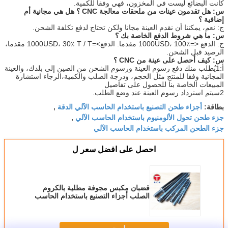
كانت البضائع ليست في المخزون، فهي وفقا للكمية.
س: هل تقدمون عينات من ملحقات معالجة CNC ؟ هل هي مجانية أم
إضافية ؟
ج: نعم، يمكننا أن نقدم العينة مجانا ولكن تحتاج لدفع تكلفة الشحن.
س: ما هي شروط الدفع الخاصة بك ؟
ج: الدفع <=1000USD، 100٪ مقدما. الدفع>=1000USD، 30٪ T / T مقدما،
الرصيد قبل الشحن.
س: كيف أحصل على عينة من CNC ؟
أ:1يُطلب منك دفع رسوم العينة ورسوم الشحن من الصين إلى بلدك، والعينة
المجانية وفقا للمنتج مثل الحجم، ودرجة الصلب والكمية،الرجاء استشارة
المبيعات الخاصة بنا للحصول على تفاصيل
2سيتم استرداد رسوم العينة عند وضع الطلب.
أجزاء طحن التصنيع باستخدام الحاسب الآلي الدقة
بطاقة:
,
جزء طحن تحول الألومنيوم باستخدام الحاسب الآلي
,
جزء الطحن المركب باستخدام الحاسب الآلي
احصل على افضل سعر ل
قضبان مكبس مجوفة مطلية بالكروم
الصلب أجزاء التصنيع باستخدام الحاسب
الآلي الدقيقة