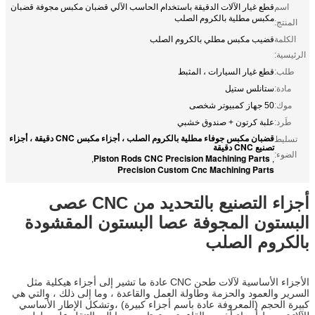
اسم
قطع غيار الآلات الدقيقة باستخدام الحاسب الآلي قضبان مكبس مجوفة قضبان
مكبس مطلية بالكروم الصلب
المنتج:
الكلمة
قضيب مكبس مطلي بالكروم الصلب
الرئيسية:
طلب:
قطع غيار السيارات ، المثبط
مادة:
ستانلس ستيل
موك:
50 جهاز كمبيوتر شخصى
طَرد:
علبة كرتون + صندوق خشبي
قضبان مكبس جوفاء مطلية بالكروم الصلب ، أجزاء مكبس CNC دقيقة ، أجزاء
تسليط
تصنيع CNC دقيقة
الضوء:
Piston Rods CNC Precision Machining Parts
,
,
Precision Custom Cnc Machining Parts
أجزاء التصنيع بالتحديد من CNC عصى
البستون المجوفة عصا البستون المقشودة
بالكروم الصلب
الأجزاء الأساسية لآلات طحن CNC عادة ما تشير إلى أجزاء هيكلية مثل
السرير والعمود والحزمة وطاولة العمل والقاعدة ، وما إلى ذلك ، والتي هي
كبيرة الحجم (المعروفة عادة باسم أجزاء كبيرة) ،وتشكل الإطار الأساسي