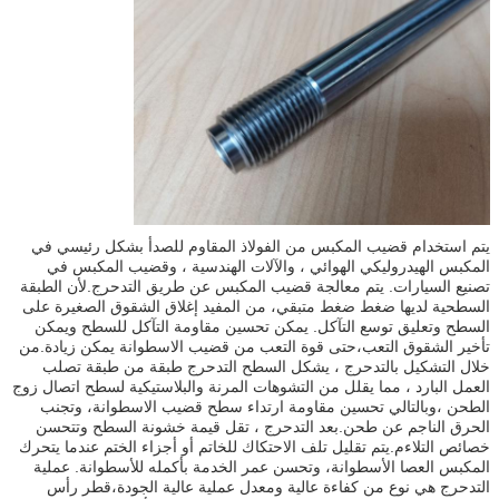
يتم استخدام قضيب المكبس من الفولاذ المقاوم للصدأ بشكل رئيسي في
المكبس الهيدروليكي الهوائي ، والآلات الهندسية ، وقضيب المكبس في
تصنيع السيارات. يتم معالجة قضيب المكبس عن طريق التدحرج.لأن الطبقة
السطحية لديها ضغط ضغط متبقي، من المفيد إغلاق الشقوق الصغيرة على
السطح وتعليق توسع التآكل. يمكن تحسين مقاومة التآكل للسطح ويمكن
تأخير الشقوق التعب،حتى قوة التعب من قضيب الاسطوانة يمكن زيادة.من
خلال التشكيل بالتدحرج ، يشكل السطح التدحرج طبقة من طبقة تصلب
العمل البارد ، مما يقلل من التشوهات المرنة والبلاستيكية لسطح اتصال زوج
الطحن ،وبالتالي تحسين مقاومة ارتداء سطح قضيب الاسطوانة، وتجنب
الحرق الناجم عن طحن.بعد التدحرج ، تقل قيمة خشونة السطح وتتحسن
خصائص التلاءم.يتم تقليل تلف الاحتكاك للخاتم أو أجزاء الختم عندما يتحرك
المكبس العصا الأسطوانة، وتحسن عمر الخدمة بأكمله للأسطوانة. عملية
التدحرج هي نوع من كفاءة عالية ومعدل عملية عالية الجودة،قطر رأس