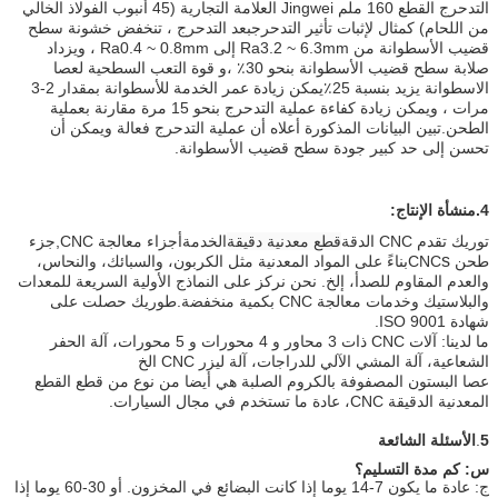
التدحرج القطع 160 ملم Jingwei العلامة التجارية (45 أنبوب الفولاذ الخالي
من اللحام) كمثال لإثبات تأثير التدحرجبعد التدحرج ، تنخفض خشونة سطح
قضيب الأسطوانة من Ra3.2 ~ 6.3mm إلى Ra0.4 ~ 0.8mm ، ويزداد
صلابة سطح قضيب الأسطوانة بنحو 30٪ ،و قوة التعب السطحية لعصا
الاسطوانة يزيد بنسبة 25٪يمكن زيادة عمر الخدمة للأسطوانة بمقدار 2-3
مرات ، ويمكن زيادة كفاءة عملية التدحرج بنحو 15 مرة مقارنة بعملية
الطحن.تبين البيانات المذكورة أعلاه أن عملية التدحرج فعالة ويمكن أن
تحسن إلى حد كبير جودة سطح قضيب الأسطوانة.
4.
منشأة الإنتاج:
توريك تقدم CNC الدقة
قطع معدنية دقيقة
الخدمة
أجزاء معالجة CNC,جزء
s
طحن CNC
بناءً على المواد المعدنية مثل الكربون، والسبائك، والنحاس،
والعدم المقاوم للصدأ، إلخ. نحن نركز على النماذج الأولية السريعة للمعدات
والبلاستيك وخدمات معالجة CNC بكمية منخفضة.طوريك حصلت على
شهادة ISO 9001.
ما لدينا: آلات CNC ذات 3 محاور و 4 محورات و 5 محورات، آلة الحفر
الشعاعية، آلة المشي الآلي للدراجات، آلة ليزر CNC الخ
عصا البستون المصفوفة بالكروم الصلبة هي أيضا من نوع من قطع القطع
المعدنية الدقيقة CNC، عادة ما تستخدم في مجال السيارات.
5
.
الأسئلة الشائعة
س: كم مدة التسليم؟
ج: عادة ما يكون 7-14 يوما إذا كانت البضائع في المخزون. أو 30-60 يوما إذا