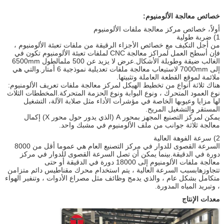
خصائص
معالجة الألومنيوم:
أولاً، خصائص مركز معالجة ملفات الألومنيوم
1) ضربة طولية
من أجل التكيف مع خصائص الأجزاء الرقيقة من ملفات تعبئة الألومنيوم ،
فإن أسطح العمل لمراكز معالجة CNC لملفات تعبئة الألومنيوم تكون في
الغالب ضيقة وطويلة الأشكال.عرض لا يزيد عن 500 ملمالطول 6500mm
إلى 7000mm لاستيعاب معالجة ملفات تعديلية نموذجية 6 أمتار.والتي هي
ملائمة لموقع القطعة العاملة وتثبيتها.
هناك ثلاثة أنواع من تخطيط الهيكل لمركز معالجة ملفات تعريف الألومنيوم:
نوع العمود المتحرك ، ونوع البوابة ونوع الحزمة المتحركة.المخططات الثلاث
لها مزايا وعيوبها الخاصة في مؤشرات الأداء مثل صلابة الآلة، التشغيل
المستقر والتشغيل المريح.
يمكن لمركز التصنيع المجهز بمحور A (الذي يدور حول محور X) إكمال
معالجة ثلاثة جوانب من ملف الألومنيوم في مشبك واحد.
2) سرعة الفوهة العالية
السرعة القصوى للدوار في مركز التصنيع العام هي عموما أقل من 8000
دورة في الدقيقة.بينما يمكن أن تصل السرعة القصوى للدوار في مركز
معالجة ملفات الألومنيوم إلى 18000 دورة في الدقيقة أو حتى
تتجاوزهابسبب السرعة العالية ، يتم استخدام محرك مقناطيس دائم متزامن
متكامل بشكل عام ، والذي يدمج وظائف مثل مصراع الأدوات ، وتنفير الهواء
، وتبريد المياه المدورة.
معدات الإنتاج