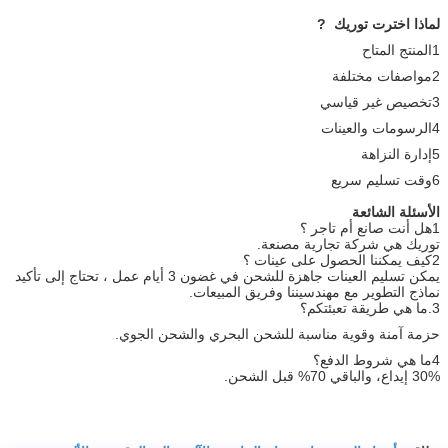
لماذا اخترت توريك
?
1المنتج المتاح
2مواصفات مختلفة
3تخصيص غير قياسي
4الرسومات والعينات
5إدارة النزاهة
6وقت تسليم سريع
الأسئلة الشائعة
1هل أنت صانع أم تاجر ؟
توريك هي شركة تجارية مصنعة.
2كيف يمكننا الحصول على عينات ؟
يمكن تسليم العينات جاهزة للشحن في غضون 3 أيام عمل ، تحتاج إلى تأكيد
نماذج التطوير مع مهندسيننا وفريق المبيعات.
3.
ما هي طريقة تعبئتكم؟
حزمة آمنة وقوية مناسبة للشحن البحري والشحن الجوي.
4ما هي شروط الدفع؟
30% إيداع، والباقي 70% قبل الشحن.