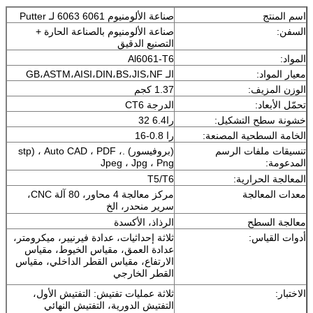
اسم المنتج
صناعة الألومنيوم 6061 6063 لـ Putter
السفن:
صناعة الألومنيوم بالصناعة الحارة +
التصنيع الدقيق
المواد:
Al6061-T6
معيار المواد:
الـ GB،ASTM،AISI،DIN،BS،JIS،NF
الوزن المزيف:
1.37 كجم
تحمّل الأبعاد:
الدرجة CT6
خشونة سطح التشكيل:
را6.4 32
الخامة السطحية المصنعة:
را 0.8-16
تنسيقات ملفات الرسم
(بروفيسور) .stp) ، Auto CAD ، PDF ،
المدعومة:
Jpeg ، Jpg ، Png
المعالجة الحرارية:
T5/T6
معدات المعالجة
مركز معالجة 4 محاور، 80 آلة CNC،
سرير منحدر، الخ
معالجة السطح
الرذاذ، الأكسدة
أدوات القياس:
ثلاثة إحداثيات، عدادة فيرنيير، ميكرومتر،
عدادة العمق، مقياس الخيوط، مقياس
الارتفاع، مقياس القطر الداخلي، مقياس
القطر الخارجي
الاختبار:
ثلاثة عمليات تفتيش: التفتيش الأول،
التفتيش الدورية، التفتيش النهائي