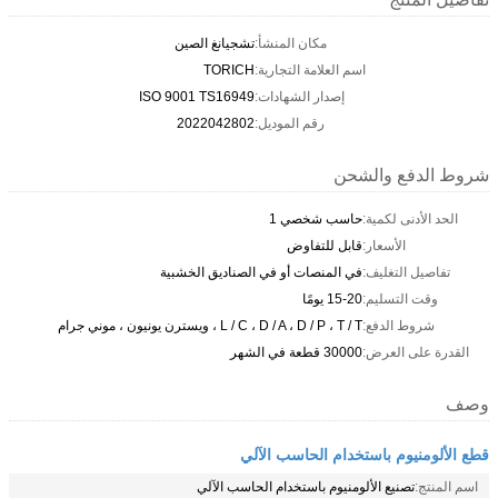
مكان المنشأ:
تشجيانغ الصين
اسم العلامة التجارية:
TORICH
إصدار الشهادات:
ISO 9001 TS16949
رقم الموديل:
2022042802
شروط الدفع والشحن
الحد الأدنى لكمية:
حاسب شخصي 1
الأسعار:
قابل للتفاوض
تفاصيل التغليف:
في المنصات أو في الصناديق الخشبية
وقت التسليم:
15-20 يومًا
شروط الدفع:
L / C ، D / A ، D / P ، T / T ، ويسترن يونيون ، موني جرام
القدرة على العرض:
30000 قطعة في الشهر
وصف
قطع الألومنيوم باستخدام الحاسب الآلي
اسم المنتج:
تصنيع الألومنيوم باستخدام الحاسب الآلي