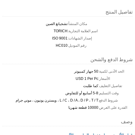
تفاصيل المنتج
مكان المنشأ:
تشجيانغ الصين
اسم العلامة التجارية:
TORICH
إصدار الشهادات:
ISO 9001
رقم الموديل:
HC010
شروط الدفع والشحن
الحد الأدنى لكمية:
50 جهاز كمبيوتر
الأسعار:
USD 1 Per Pc
تفاصيل التغليف:
كما طلبت
وقت التسليم:
5-8 أسابيع أو للتفاوض
شروط الدفع:
L / C ، D / A ، D / P ، T / T ، ويسترن يونيون ، موني جرام
القدرة على العرض:
10000 قطعة شهريا
وصف
قطع الألومنيوم باستخدام الحاسب الآلي