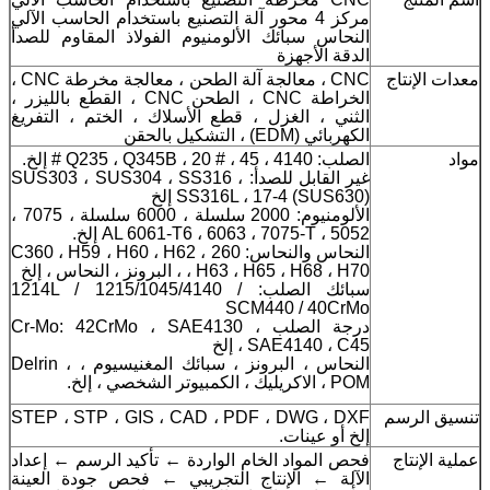
مركز 4 محور آلة التصنيع باستخدام الحاسب الآلي
النحاس سبائك الألومنيوم الفولاذ المقاوم للصدأ
الدقة الأجهزة
معدات الإنتاج
CNC ، معالجة آلة الطحن ، معالجة مخرطة CNC ،
الخراطة CNC ، الطحن CNC ، القطع بالليزر ،
الثني ، الغزل ، قطع الأسلاك ، الختم ، التفريغ
الكهربائي (EDM) ، التشكيل بالحقن
مواد
الصلب: 4140 ، Q235 ، Q345B ، 20 # ، 45 # إلخ.
غير القابل للصدأ: SUS303 ، SUS304 ، SS316 ،
SS316L ، 17-4 (SUS630) إلخ
الألومنيوم: 2000 سلسلة ، 6000 سلسلة ، 7075 ،
5052 ، AL 6061-T6 ، 6063 ، 7075-T إلخ.
النحاس والنحاس: 260 ، C360 ، H59 ، H60 ، H62
، H63 ، H65 ، H68 ، H70 ، البرونز ، النحاس ، إلخ
سبائك الصلب: 1214L / 1215/1045/4140 /
SCM440 / 40CrMo
درجة الصلب Cr-Mo: 42CrMo ، SAE4130 ،
SAE4140 ، C45 ، إلخ
النحاس ، البرونز ، سبائك المغنيسيوم ، Delrin ،
POM ، الاكريليك ، الكمبيوتر الشخصي ، إلخ.
تنسيق الرسم
STEP ، STP ، GIS ، CAD ، PDF ، DWG ، DXF
إلخ أو عينات.
عملية الإنتاج
فحص المواد الخام الواردة ← تأكيد الرسم ← إعداد
الآلة ← الإنتاج التجريبي ← فحص جودة العينة