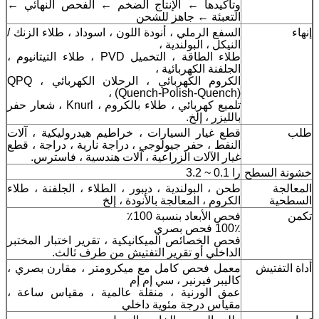
وتأكيدها ← الإنتاج الضخم ← الفحص النهائي ←
التعبئة ← جاهز للشحن
إنهاء
السفع الرملي ، أنودة اللون ، اسوداد ، طلاء الزنك /
النيكل ، البولندية ،
طلاء الطاقة ، التخميل PVD ، طلاء التيتانيوم ،
الجلفنة الكهربائية ،
الكروم الكهربائي ، الرحلان الكهربائي ، QPQ
(Quench-Polish-Quench) ،
تلميع كهربائي ، طلاء بالكروم ، Knurl ، شعار حفر
بالليزر ، إلخ.
طلب
قطع غيار السيارات ، خراطيم هيدروليكية ، آلات
النفط ، حفر جيولوجي ، دراجة نارية ، دراجة ، قطع
غيار الآلات الزراعية ، آلات هندسية ، فاسترس.
خشونة السطح
را 0.1 ~ 3.2
المعالجة
طحن ، البولندية ، ديبور ، الطلاء ، الجلفنة ، طلاء
السطحية
الكروم ، المعالجة بالأنودة ، إلخ
تكمن
فحص الأبعاد بنسبة 100٪
100٪ فحص بصري
فحص الخصائص الميكانيكية ، تقرير اختبار المختبر
الداخلي أو تقرير التفتيش من طرف ثالث.
أداة التفتيش
معمل فحص كامل مع ميكرومتر ، مقارن بصري ،
كاليبر فيرنير ، سي إم إم
عمق الورنية ، منقلة عالمية ، مقياس ساعة ،
مقياس درجة مئوية داخلي