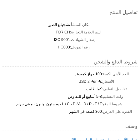
تفاصيل المنتج
مكان المنشأ:
تشجيانغ الصين
اسم العلامة التجارية:
TORICH
إصدار الشهادات:
ISO 9001
رقم الموديل:
HC003
شروط الدفع والشحن
الحد الأدنى لكمية:
100 جهاز كمبيوتر
الأسعار:
USD 2 Per Pc
تفاصيل التغليف:
كما طلبت
وقت التسليم:
5-8 أسابيع أو للتفاوض
شروط الدفع:
L / C ، D / A ، D / P ، T / T ، ويسترن يونيون ، موني جرام
القدرة على العرض:
300 قطعة في الشهر
وصف
قطع الألومنيوم باستخدام الحاسب الآلي