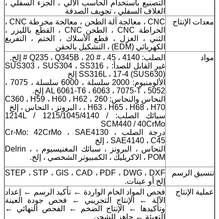
التصنيع باستخدام الحاسب الآلي ، الجزء السفلي ،
الغلاف السفلي ، تجويف الصدفة
معدات الإنتاج
CNC ، معالجة آلة الطحن ، معالجة مخرطة CNC ،
الخراطة CNC ، الطحن CNC ، القطع بالليزر ،
الثني ، الغزل ، قطع الأسلاك ، الختم ، التفريغ
الكهربائي (EDM) ، التشكيل بالحقن
مواد
الصلب: 4140 ، Q235 ، Q345B ، 20 # ، 45 # إلخ.
غير القابل للصدأ: SUS303 ، SUS304 ، SS316 ،
SS316L ، 17-4 (SUS630) إلخ
الألومنيوم: 2000 سلسلة ، 6000 سلسلة ، 7075 ،
5052 ، AL 6061-T6 ، 6063 ، 7075-T إلخ.
النحاس والنحاس: 260 ، C360 ، H59 ، H60 ، H62
، H63 ، H65 ، H68 ، H70 ، البرونز ، النحاس ، إلخ
سبائك الصلب: 1214L / 1215/1045/4140 /
SCM440 / 40CrMo
درجة الصلب Cr-Mo: 42CrMo ، SAE4130 ،
SAE4140 ، C45 ، إلخ
النحاس ، البرونز ، سبائك المغنيسيوم ، Delrin ،
POM ، الاكريليك ، الكمبيوتر الشخصي ، إلخ.
تنسيق الرسم
STEP ، STP ، GIS ، CAD ، PDF ، DWG ، DXF
إلخ أو عينات.
عملية الإنتاج
فحص المواد الخام الواردة ← تأكيد الرسم ← إعداد
الآلة ← الإنتاج التجريبي ← فحص جودة العينة
وتأكيدها ← الإنتاج الضخم ← الفحص النهائي ←
التعبئة ← جاهز للشحن