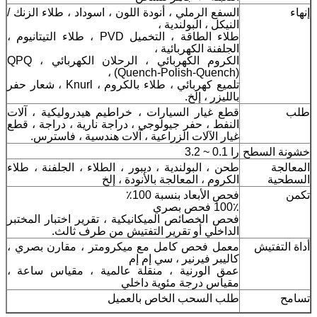
إنهاء
السفع الرملي ، أنودة اللون ، اسوداد ، طلاء الزنك /
النيكل ، البولندية ،
طلاء الطاقة ، التخميل PVD ، طلاء التيتانيوم ،
الجلفنة الكهربائية ،
الكروم الكهربائي ، الرحلان الكهربائي ، QPQ
(Quench-Polish-Quench) ،
تلميع كهربائي ، طلاء بالكروم ، Knurl ، شعار حفر
بالليزر ، إلخ.
طلب
قطع غيار السيارات ، خراطيم هيدروليكية ، آلات
النفط ، حفر جيولوجي ، دراجة نارية ، دراجة ، قطع
غيار الآلات الزراعية ، آلات هندسية ، فاسترس.
خشونة السطح
را 0.1 ~ 3.2
المعالجة
طحن ، البولندية ، ديبور ، الطلاء ، الجلفنة ، طلاء
السطحية
الكروم ، المعالجة بالأنودة ، إلخ
تكمن
فحص الأبعاد بنسبة 100٪
100٪ فحص بصري
فحص الخصائص الميكانيكية ، تقرير اختبار المختبر
الداخلي أو تقرير التفتيش من طرف ثالث.
أداة التفتيش
معمل فحص كامل مع ميكرومتر ، مقارن بصري ،
كاليبر فيرنير ، سي إم إم
عمق الورنية ، منقلة عالمية ، مقياس ساعة ،
مقياس درجة مئوية داخلي
تسامح
طلب السحب الخاص بالعميل