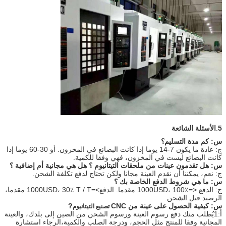
5
.
الأسئلة الشائعة
س: كم مدة التسليم؟
ج: عادة ما يكون 7-14 يوما إذا كانت البضائع في المخزون. أو 30-60 يوما إذا
كانت البضائع ليست في المخزون، فهي وفقا للكمية.
س: هل تقدمون عينات من ملحقات التيتانيوم ؟ هل هي مجانية أم إضافية ؟
ج: نعم، يمكننا أن نقدم العينة مجانا ولكن تحتاج لدفع تكلفة الشحن.
س: ما هي شروط الدفع الخاصة بك ؟
ج: الدفع <=1000USD، 100٪ مقدما. الدفع>=1000USD، 30٪ T / T مقدما،
الرصيد قبل الشحن.
س: كيفية الحصول على عينة من CNC
?
تصنيع التيتانيوم
أ:1يُطلب منك دفع رسوم العينة ورسوم الشحن من الصين إلى بلدك، والعينة
المجانية وفقا للمنتج مثل الحجم، ودرجة الصلب والكمية،الرجاء استشارة