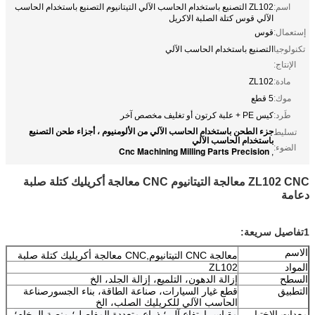
اسم:
ZL102 التصنيع باستخدام الحاسب الآلي التيتانيوم التصنيع باستخدام الحاسب
الآلي قوس كتلة الصلبة الاكريل
إستعمال:
قوس
تكنولوجيا
التصنيع باستخدام الحاسب الآلي
الإنتاج:
مادة:
ZL102
موك:
5 قطع
طَرد:
كيس PE + علبة كرتون أو تغليف مخصص آخر
جزء الطحن باستخدام الحاسب الآلي من الألومنيوم ، أجزاء طحن التصنيع
تسليط
باستخدام الحاسب الآلي
الضوء:
Cnc Machining Milling Parts Precision
,
ZL102 CNC معالجة التيتانيوم CNC معالجة أكريليك كتلة صلبة
دعامة
1تفاصيل سريعة:
الاسم
معالجة CNC التيتانيوم,CNC معالجة أكريليك كتلة صلبة
المواد
ZL102
السطح
إزالة الدهون، التلميع، إزالة الجلد، الخ
التطبيق
قطع غيار السيارات، صناعة الطاقة، بناء الجسور
صناعة
الحاسب الآلي للكريليك الصلب
، الخ
معدات الاختبار
مقياس ارتفاع آلي؛ ذراع متعددة المفاصل؛ منصة الرخام؛