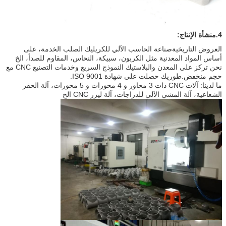
4.
منشأة الإنتاج:
العروض التاريخية
صناعة الحاسب الآلي للكريليك الصلب
الخدمة، على
أساس المواد المعدنية مثل الكربون، سبيكة، النحاس، المقاوم للصدأ، الخ
نحن تركز على المعدن والبلاستيك النموذج السريع وخدمات التصنيع CNC مع
حجم منخفض.طوريك حصلت على شهادة ISO 9001.
ما لدينا: آلات CNC ذات 3 محاور و 4 محورات و 5 محورات، آلة الحفر
الشعاعية، آلة المشي الآلي للدراجات، آلة ليزر CNC الخ