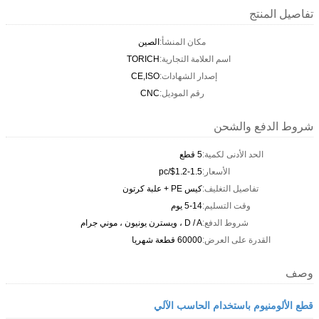
تفاصيل المنتج
مكان المنشأ:
الصين
اسم العلامة التجارية:
TORICH
إصدار الشهادات:
CE,ISO
رقم الموديل:
CNC
شروط الدفع والشحن
الحد الأدنى لكمية:
5 قطع
الأسعار:
$1.2-1.5/pc
تفاصيل التغليف:
كيس PE + علبة كرتون
وقت التسليم:
5-14 يوم
شروط الدفع:
D / A ، ويسترن يونيون ، موني جرام
القدرة على العرض:
60000 قطعة شهريا
وصف
قطع الألومنيوم باستخدام الحاسب الآلي