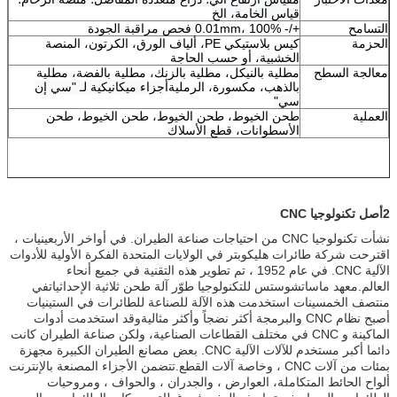
قياس الخامة، الخ
التسامح
+/- 0.01mm، 100% فحص مراقبة الجودة
الحزمة
كيس بلاستيكي PE، ألياف الورق، الكرتون، المنصة
الخشبية، أو حسب الحاجة
معالجة السطح
مطلية بالنيكل، مطلية بالزنك، مطلية بالفضة، مطلية
بالذهب، مكسورة، الرملية
أجزاء ميكانيكية لـ "سي إن
سي"
العملية
طحن الخيوط، طحن الخيوط، طحن الخيوط، طحن
الأسطوانات، قطع الأسلاك
2أصل تكنولوجيا CNC
نشأت تكنولوجيا CNC من احتياجات صناعة الطيران. في أواخر الأربعينيات ،
اقترحت شركة طائرات هليكوبتر في الولايات المتحدة الفكرة الأولية للأدوات
الآلية CNC. في عام 1952 ، تم تطوير هذه التقنية في جميع أنحاء
العالم.معهد ماساتشوستس للتكنولوجيا طوّر آلة طحن ثلاثية الإحداثياتفي
منتصف الخمسينات استخدمت هذه الآلة للصناعة للطائرات في الستينيات
أصبح نظام CNC والبرمجة أكثر نضجاً وأكثر مثاليةوقد استخدمت أدوات
الماكينة و CNC في مختلف القطاعات الصناعية، ولكن صناعة الطيران كانت
دائما أكبر مستخدم للآلات الآلية CNC. بعض مصانع الطيران الكبيرة مجهزة
بمئات من آلات CNC ، وخاصة آلات القطع.تتضمن الأجزاء المصنعة بالإنترنت
ألواح الحائط المتكاملة، العوارض ، والجدران ، والحواف ، ومروحيات