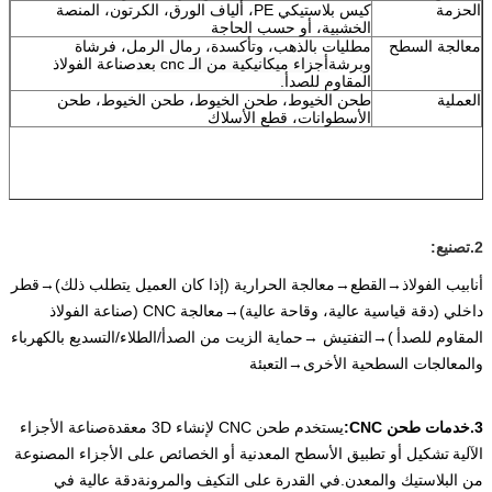
الحزمة
كيس بلاستيكي PE، ألياف الورق، الكرتون، المنصة
الخشبية، أو حسب الحاجة
معالجة السطح
مطليات بالذهب، وتأكسدة، رمال الرمل، فرشاة
وبرشة
أجزاء ميكانيكية من الـ cnc بعد
صناعة الفولاذ
المقاوم للصدأ
.
العملية
طحن الخيوط، طحن الخيوط، طحن الخيوط، طحن
الأسطوانات، قطع الأسلاك
2.
تصنيع:
أنابيب الفولاذ→القطع→معالجة الحرارية (إذا كان العميل يتطلب ذلك)→قطر
داخلي (دقة قياسية عالية، وقاحة عالية)→معالجة CNC (
صناعة الفولاذ
المقاوم للصدأ
)→التفتيش →حماية الزيت من الصدأ/الطلاء/التسديع بالكهرباء
والمعالجات السطحية الأخرى→التعبئة
3.
خدمات طحن CNC:
يستخدم طحن CNC لإنشاء 3D معقدة
صناعة الأجزاء
الآلية
تشكيل أو تطبيق الأسطح المعدنية أو الخصائص على الأجزاء المصنوعة
من البلاستيك والمعدن.
في القدرة على التكيف والمرونة
دقة عالية في