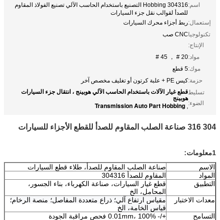
اسم:
304316 Hobbing التصنيع باستخدام الحاسب الآلي تصنيع الفولاذ المقاوم
للصدأ لقوالب نقل جزء السيارات
إستعمال:
ربط أجزاء محرك السيارات
تكنولوجيا
CNC صب
الإنتاج:
مواد:
20 # ， 45 #
موك:
5 قطع
حزمة:
كيس PE + علبة كرتون أو تغليف مخصص آخر
قطع غيار الآلات باستخدام الحاسب الآلي هوبينج ، انتقال جزء السيارات
تسليط
هوبينج
الضوء:
Transmission Auto Part Hobbing
,
304 316 صناعة الصلب المقاوم للصدأ للقطع الأجزاء للسيارات
1معلومات:
الاسم
صناعة الصلب المقاوم للصدأ، طلاء قطع السيارات
المواد
المقاوم للصدأ 304316
التطبيق
قطع غيار السيارات، صناعة الكهرباء، بناء الجسور،
المحامل، الخ
معدات الاختبار
مقياس ارتفاع آلي؛ ذراع متعددة المفاصل؛ منصة الرخام؛
قياس الخامة، الخ
التسامح
+/- 0.01mm، 100% فحص مراقبة الجودة