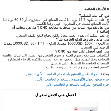
6
.
الأسئلة الشائعة
س: كم مدة التسليم؟
ج: عادة ما يكون 7-14 يوما إذا كانت البضائع في المخزون. أو 30-60 يوما إذا
كانت البضائع ليست في المخزون، فهي وفقا للكمية.
س: هل تقدمون عينات من ملحقات معالجة CNC ؟ هل هي مجانية أم
إضافية ؟
ج: نعم، يمكننا أن نقدم العينة مجانا ولكن تحتاج لدفع تكلفة الشحن.
س: ما هي شروط الدفع الخاصة بك ؟
ج: الدفع <=1000USD، 100٪ مقدما. الدفع>=1000USD، 30٪ T / T مقدما،
الرصيد قبل الشحن.
س: كيف أحصل على عينة من CNC ؟
أ:1يُطلب منك دفع رسوم العينة ورسوم الشحن من الصين إلى بلدك، والعينة
المجانية وفقا للمنتج مثل الحجم، ودرجة الصلب والكمية،الرجاء استشارة
المبيعات الخاصة بنا للحصول على تفاصيل
2سيتم استرداد رسوم العينة عند وضع الطلب.
أجزاء طحن التصنيع باستخدام الحاسب الآلي الدقة
بطاقة:
,
جزء طحن تحول الألومنيوم باستخدام الحاسب الآلي
,
جزء الطحن المركب باستخدام الحاسب الآلي
احصل على افضل سعر ل