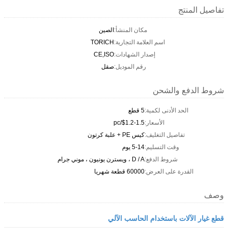
تفاصيل المنتج
مكان المنشأ:
الصين
اسم العلامة التجارية:
TORICH
إصدار الشهادات:
CE,ISO
رقم الموديل:
صقل
شروط الدفع والشحن
الحد الأدنى لكمية:
5 قطع
الأسعار:
$1.2-1.5/pc
تفاصيل التغليف:
كيس PE + علبة كرتون
وقت التسليم:
5-14 يوم
شروط الدفع:
D / A ، ويسترن يونيون ، موني جرام
القدرة على العرض:
60000 قطعة شهريا
وصف
قطع غيار الآلات باستخدام الحاسب الآلي