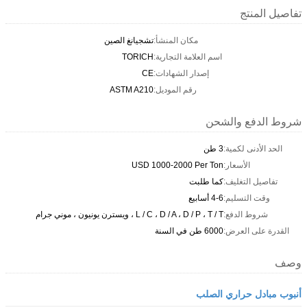
تفاصيل المنتج
مكان المنشأ:
تشجيانغ الصين
اسم العلامة التجارية:
TORICH
إصدار الشهادات:
CE
رقم الموديل:
ASTM A210
شروط الدفع والشحن
الحد الأدنى لكمية:
3 طن
الأسعار:
USD 1000-2000 Per Ton
تفاصيل التغليف:
كما طلبت
وقت التسليم:
4-6 أسابيع
شروط الدفع:
L / C ، D / A ، D / P ، T / T ، ويسترن يونيون ، موني جرام
القدرة على العرض:
6000 طن في السنة
وصف
أنبوب مبادل حراري الصلب