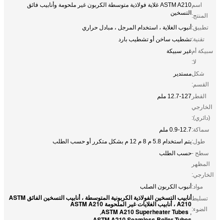
اسم
ASTM A210 غلاية فولاذية متوسطة الكربون غير ملحومة وأنابيب فائق
التسخين
المنتج:
تطبيق:
أنبوب الغلاية ، استخدام المرجل ، مبادل حراري
تقنية:
تشطيب ساخن أو تشطيب بارد
سبيكة أم
غير سبيكة
لا:
شكل
مستدير
القسم:
القطر
12.7-127 ملم
الخارجي
(دائري):
سماكة:
0.9-12.7 ملم
طول:
يتم استخدام 5.8 م 8 م 12 م بشكل متكرر أو حسب الطلب
سطح -
حسب الطلب
المظهر
الخارجي:
مواد:
أنبوب الكربون الصلب
أنابيب التسخين الفولاذية الكربونية المتوسطة ، أنابيب التسخين الفائق ASTM
تسليط
A210 ، أنابيب الغلايات غير الملحومة ASTM A210
الضوء:
ASTM A210 Superheater Tubes
,
,
ASTM A210 Seamless Boiler Tubes