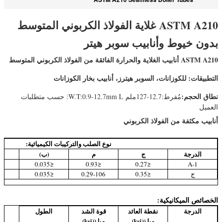
ASTM A210 غلاية الفولاذ الكربوني المتوسط
بدون خيوط وأنابيب سوبر هيتر
ASTM A210 أنابيب الغلاية والحرارة الفائقة من الفولاذ الكربوني المتوسط
التطبيقات: للكوزانات، السوبر هيترز، أنابيب بخار الكوزانات
نطاق الحجم:
مُفرط:12.7-127ملم W.T:0.9-12.7mm L: حسب متطلبات
العميل
أنابيب مكثفة من الفولاذ الكربوني
نوع الصلب والتركيبات الكيميائية:
الدرجة
ج
م
(ب)
≤0.035
≤0.035
≤0.93
≤0.27
A-1
ج
≤0.35
0.29-106
≤0.035
≤0.035
الخصائص الميكانيكية:
الدرجة
نقطة العائد
قوة الشد
الطول
مبا ((ksi)
مبا ((ksi)