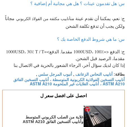
س: هل تقدمون عينات ؟ هل هي مجانية أم إضافية ؟
ج: نعم، يمكننا أن نقدم عينة من
مجاناً
أنابيب مكثفة من الفولاذ الكربوني
ولكن يجب أن تدفع تكلفة الشحن
س: ما هي شروط الدفع الخاصة بك ؟
ج: الدفع <=1000USD، 100٪ مقدما. الدفع>=1000USD، 30٪ T / T
مقدما، الرصيد قبل الشحن.
إذا كان لديك سؤال آخر، الرجاء الشعور بالحرية في الاتصال بنا
أنابيب النحاس الزعانف
أنبوب المرجل سلس
بطاقة:
,
,
أنابيب التسخين الفولاذية الكربونية المتوسطة ، أنابيب التسخين الفائق
ASTM A210 ، أنابيب الغلايات غير الملحومة ASTM A210
احصل على افضل سعر ل
غلاية من الصلب الكربوني المتوسط ​​
وأنابيب التسخين الفائق ASTM A210
غير الملحومة