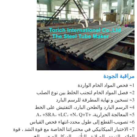
مراقبة الجودة
1~ فحص المواد الخام الواردة
2~ فصل المواد الخام لتجنب الخلط بين نوع الصلب
3~ تسخين و نهاية المطرقة للرسم البارد
4~ الرسم البارد والطحن البارد، التفتيش على الخط
5~ المعالجة الحرارية، +A، +SRA، +LC، +N، Q+T
6~ تصويب-القطع إلى طول محدد-انتهاء فحص القياس
7~ الاختبار الميكانيكي في مختبراتنا الخاصة مع قوة الشد ، قوة
العائد ، التمدد ، الصلابة ، التأثير ، الهيكل الصغير ، الخ