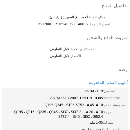
تفاصيل المنتج
مكان المنشأ:
جيجيانغ, الصين (برّ رئيسيّ)
إصدار الشهادات:
ISO 9001 TS16949 ISO 14001
شروط الدفع والشحن
الحد الأدنى لكمية:
قابل للتفاوض
الأسعار:
قابل للتفاوض
وصف
أنابيب الصلب الملحومة
اساسي:
ASTM ، DIN
ASTM A513-2007، DIN EN 10305
standard2:
مجموعة الصف:
10 # -45 # ، Q195-Q345 ، ST35-ST52
درجة:
10 # ، 20 # ، Q195 ، Q215 ، Q235 ، Q345 ، St37 ، St37-2 ،
ST37.4 ، St45 ، St52 ، St52.4
سماكة:
1-35 ملم
قسم شكل:
مستدير - كروي