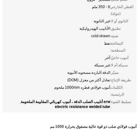
القطر الخارجي
6 - 350 ملم
(جولة):
الثانوي أو لا:
غير الثانوية
تطبيق:
الأنابيب الهيدروليكية
تقنية:
cold-drawn
المعالجة
نفط
السطحية:
أنبوب خاصّ:
آخر
سبيكة أم لا:
غير سبيكة
مميّز:
الدقة الباردة مسحوبه الأنبوبة
طريقة الإنتاج:
تعادل أكثر من مغزل (DOM)
الكلمات
أنبوب فولاذي قطره 1000mm ملحوم
الرئيسية:
erw أنابيب الصلب الدقة ، أنبوب كهربائي المقاومة الملحومة
تسليط الضوء:
,
electric resistance welded tube
أنبوب فولاذي صلب ذو قوة عالية مصفوق بحرارة 1000 مم