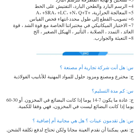
4~ الرسم البارد والطحن البارد، التفتيش على الخط
5~ المعالجة الحرارية، +A، +SRA، +LC، +N، Q+T
6~ تصويب-القطع إلى طول محدد-انتهاء فحص القياس
7~ الاختبار الميكانيكي في مختبراتنا الخاصة مع قوة الشد ، قوة
العائد ، التمدد ، الصلابة ، التأثير ، الهيكل الصغير ، الخ
8~ التعبئة والجوارب.
س: هل أنت شركة تجارية أم مصنعة ؟
ج: مخترع ومصنع ومزود حلول للمواد المهنية للأنابيب الفولاذية
س: كم مدة التسليم؟
ج: عادة ما يكون 7-14 يوما إذا كانت البضائع في المخزون. أو 30-60
يوما إذا كانت البضائع ليست في المخزون، فهي وفقا للكمية.
س: هل تقدمون عينات ؟ هل هي مجانية أم إضافية ؟
ج: نعم، يمكننا أن نقدم العينة مجانا ولكن تحتاج لدفع تكلفة الشحن.