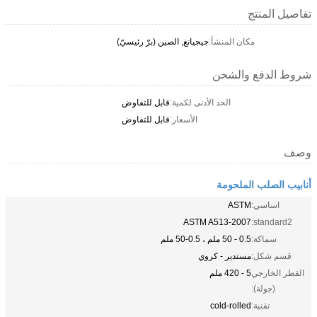
تفاصيل المنتج
مكان المنشأ:
جيجيانغ, الصين (برّ رئيسيّ)
شروط الدفع والشحن
الحد الأدنى لكمية:
قابل للتفاوض
الأسعار:
قابل للتفاوض
وصف
أنابيب الصلب الملحومة
اساسي:
ASTM
ASTM A513-2007
standard2:
سماكة:
0.5 - 50 ملم ، 0.5-50 ملم
قسم شكل:
مستدير - كروي
القطر الخارجي
5 - 420 ملم
(جولة):
تقنية:
cold-rolled