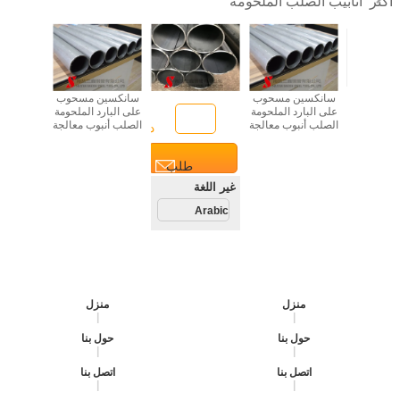
أنابيب الصلب الملحومة
أكثر
سانكسين مسحوب
سانكسين مسحوب
على البارد الملحومة
على البارد الملحومة
الصلب أنبوب معالجة
الصلب أنبوب معالجة
دردشة
دردشة
سطح النفط ASTM
سطح النفط ASTM
/ DIN قياسي
/ DIN قياسي
طلب
طلب
غة
غير اللغة
تباس
اقتباس
Arabic
A
منزل
منزل
|
|
حول بنا
حول بنا
|
|
اتصل بنا
اتصل بنا
|
|