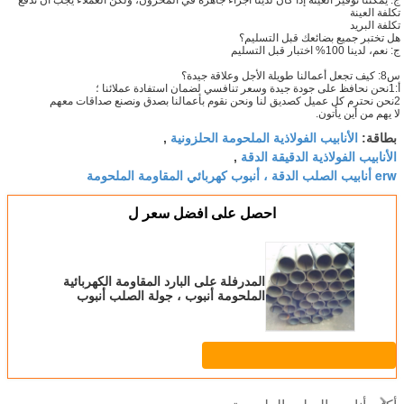
تكلفة العينة
تكلفة البريد
هل تختبر جميع بضائعك قبل التسليم؟
ج: نعم، لدينا 100% اختبار قبل التسليم
س8: كيف تجعل أعمالنا طويلة الأجل وعلاقة جيدة؟
أ:1نحن نحافظ على جودة جيدة وسعر تنافسي لضمان استفادة عملائنا ؛
2نحن نحترم كل عميل كصديق لنا ونحن نقوم بأعمالنا بصدق ونصنع صداقات معهم
لا يهم من أين يأتون.
الأنابيب الفولاذية الملحومة الحلزونية
بطاقة:
,
الأنابيب الفولاذية الدقيقة الدقة
,
erw أنابيب الصلب الدقة ، أنبوب كهربائي المقاومة الملحومة
احصل على افضل سعر ل
المدرفلة على البارد المقاومة الكهربائية
الملحومة أنبوب ، جولة الصلب أنبوب
الميكانيكية ASTM A513