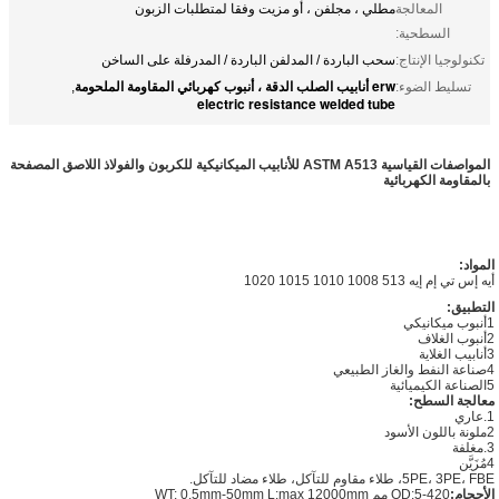
المعالجة
مطلي ، مجلفن ، أو مزيت وفقا لمتطلبات الزبون
السطحية:
تكنولوجيا الإنتاج:
سحب الباردة / المدلفن الباردة / المدرفلة على الساخن
erw أنابيب الصلب الدقة ، أنبوب كهربائي المقاومة الملحومة
تسليط الضوء:
,
electric resistance welded tube
المواصفات القياسية ASTM A513 للأنابيب الميكانيكية للكربون والفولاذ اللاصق المصفحة
بالمقاومة الكهربائية
المواد:
أيه إس تي إم إيه 513 1008 1010 1015 1020
التطبيق:
1أنبوب ميكانيكي
2أنبوب الغلاف
3أنابيب الغلاية
4صناعة النفط والغاز الطبيعي
5الصناعة الكيميائية
معالجة السطح:
1.عاري
2ملونة باللون الأسود
3.مغلفة
4مُزَيَّن
5PE، 3PE، FBE، طلاء مقاوم للتآكل، طلاء مضاد للتآكل.
الأحجام:
OD:5-420 مم WT: 0.5mm-50mm L:max 12000mm