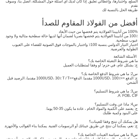
السلع، واختبارها، وإعطائي تعليق. إذا كان لديك أي أسئلة حول المشكلة، اتصل بنا، وسوف
نقدم
طريقة الحل بالنسبة لك
أفضل من الفولاذ المقاوم للصدأ
100% من أنابيبنا الفولاذية يتم فحصها من حيث الأبعاد
100٪ من أنابيبنا الفولاذية يتم فحصها بصريا لضمان أنها لديها حالة سطحية مثالية ولا وجود
عيوب سطحية.
اختبار التيار الدوامي بنسبة 100٪ واختبار بالموجات فوق الصوتية للقضاء على العيوب
الطولية والعرضية.
الأسئلة الشائعة
ما هي شروط التعبئة الخاصة بك؟
ج: بشكل عام، في حزم؛ أو وفقا لمتطلبات العميل
س2: ما هي شروط الدفع الخاصة بك؟
ج: الدفع <=1000USD، 100٪ مقدما. الدفع>=1000USD، 30٪ T / T مقدما، الرصيد قبل
الشحن.
س3: ما هي شروط التسليم؟
A: FOB، CIF.
س4: ماذا عن وقت التسليم؟
ج: يعتمد على الكمية والمواد الخام ، عادة ما يكون 35-50 يوما.
على البنود وكمية طلبك
هل يمكنك أن تنتج وفقا للعينات؟
ج: نعم، يمكننا أن ننتج عن طريق عيناتك أو الرسومات الفنية. يمكننا بناء القوالب والأجهزة.
س6: ما هي سياسة العينات الخاصة بك؟
ج: يمكننا توفير العينة إذا كان لدينا أجزاء جاهزة في المخزون، ولكن العملاء يجب أن تدفع