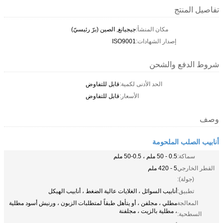
تفاصيل المنتج
مكان المنشأ:
جيجيانغ, الصين (برّ رئيسيّ)
إصدار الشهادات:
ISO9001
شروط الدفع والشحن
الحد الأدنى لكمية:
قابل للتفاوض
الأسعار:
قابل للتفاوض
وصف
أنابيب الصلب الملحومة
سماكة:
0.5 - 50 ملم ، 0.5-50 ملم
القطر الخارجي
5 - 420 ملم
(جولة):
تطبيق:
أنابيب السوائل ، الغلايات عالية الضغط ، أنابيب الهيكل
المعالجة
مطلي ، مجلفن ، أو يتأهل طبقاً لمتطلبات الزبون ، ورنيش أسود مطلية
، مطلية بالزيت ، مجلفنة
السطحية: