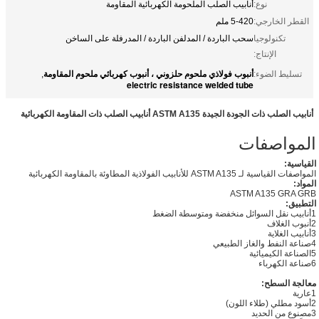
نوع:
أنابيب الصلب الملحومة الكهربائية المقاومة
القطر الخارجي:
5-420 ملم
تكنولوجيا
سحب الباردة / المدلفن الباردة / المدرفلة على الساخن
الإنتاج:
أنبوب فولاذي ملحوم حلزوني ، أنبوب كهربائي ملحوم المقاومة
تسليط الضوء:
,
electric resistance welded tube
أنابيب الصلب ذات الجودة الجيدة ASTM A135 أنابيب الصلب ذات المقاومة الكهربائية
المواصفات
القياسية:
المواصفات القياسية لـ ASTM A135 للأنابيب الفولاذية المطاوئة بالمقاومة الكهربائية
المواد:
ASTM A135 GRA GRB
التطبيق:
1أنابيب نقل السوائل منخفضة ومتوسطة الضغط
2أنبوب الغلاف
3أنابيب الغلاية
4صناعة النفط والغاز الطبيعي
5الصناعة الكيميائية
6صناعة الكهرباء
معالجة السطح:
1عارية
2أسود مطلي (طلاء اللون)
3مصنوع من الحديد