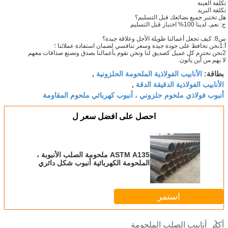
تكلفة العينة
تكلفة البريد
هل تختبر جميع بضائعك قبل التسليم؟
ج: نعم، لدينا 100% اختبار قبل التسليم
س8: كيف تجعل أعمالنا طويلة الأجل وعلاقة جيدة؟
أ:1نحن نحافظ على جودة جيدة وسعر تنافسي لضمان استفادة عملائنا ؛
2نحن نحترم كل عميل كصديق لنا ونحن نقوم بأعمالنا بصدق ونصنع صداقات معهم
لا يهم من أين يأتون.
الأنابيب الفولاذية الملحومة الحلزونية
بطاقة:
,
الأنابيب الفولاذية الدقيقة الدقة
,
أنبوب فولاذي ملحوم حلزوني ، أنبوب كهربائي ملحوم المقاومة
احصل على افضل سعر ل
ASTM A135 ملحومة الصلب الأنبوبة ،
الملحومة الكهربائية أنبوب شكل دائري
الشكل
استمر
أنابيب الصلب الملحومة
أكثر