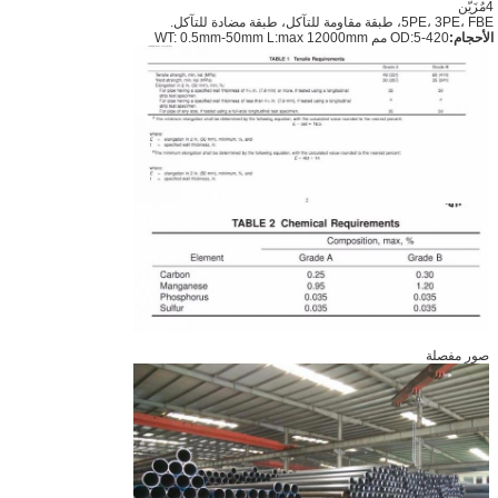
4مُزَيَّن
5PE، 3PE، FBE، طبقة مقاومة للتآكل، طبقة مضادة للتآكل.
الأحجام:
OD:5-420 مم WT: 0.5mm-50mm L:max 12000mm
صور مفصلة