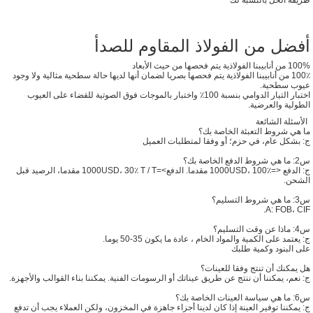
طريقة الحل بالنسبة لك
أفضل من الفولاذ المقاوم للصدأ
100% من أنابيبنا الفولاذية يتم فحصها من حيث الأبعاد
100٪ من أنابيبنا الفولاذية يتم فحصها بصريا لضمان أنها لديها حالة سطحية مثالية ولا وجود
عيوب سطحية.
اختبار التيار الدوامي بنسبة 100٪ واختبار بالموجات فوق الصوتية للقضاء على العيوب
الطولية والعرضية.
الأسئلة الشائعة
ما هي شروط التعبئة الخاصة بك؟
ج: بشكل عام، في حزم؛ أو وفقا لمتطلبات العميل
س2: ما هي شروط الدفع الخاصة بك؟
ج: الدفع <=1000USD، 100٪ مقدما. الدفع>=1000USD، 30٪ T / T مقدما، الرصيد قبل
الشحن.
س3: ما هي شروط التسليم؟
A: FOB، CIF.
س4: ماذا عن وقت التسليم؟
ج: يعتمد على الكمية والمواد الخام ، عادة ما يكون 35-50 يوما.
على البنود وكمية طلبك
هل يمكنك أن تنتج وفقا للعينات؟
ج: نعم، يمكننا أن ننتج عن طريق عيناتك أو الرسومات الفنية. يمكننا بناء القوالب والأجهزة.
س6: ما هي سياسة العينات الخاصة بك؟
ج: يمكننا توفير العينة إذا كان لدينا أجزاء جاهزة في المخزون، ولكن العملاء يجب أن تدفع