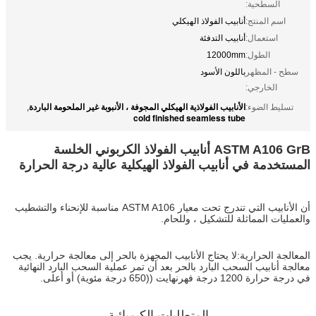
السطحية:
اسم المنتج:
أنابيب الفولاذ الهيكلي
استعمال:
أنابيب التدفئة
الطول:
12000mm
سطح - المظهر
باللون الأسود
الخارجي:
الأنابيب الفولاذية الهيكلي المجوفة ، الأنبوبة غير الملحومة الباردة
تسليط الضوء:
,
cold finished seamless tube
ASTM A106 GrB أنابيب الفولاذ الكربوني الخلسة
المستخدمة في أنابيب الفولاذ الهيكلية عالية درجة الحرارة
أن الأنابيب التي تندرج تحت معيار ASTM A106 مناسبة للإنحناء والتشطيب
والعمليات المماثلة للتشكيل ، وللحام.
المعالجة الحرارية:
لا يحتاج الأنابيب المجهزة بالحر إلى معالجة حرارية. يجب
معالجة أنابيب السحب البارد بالحر بعد أن تمر عملية السحب البارد النهائية
في درجة حرارة 1200 درجة فهرنهايت ((650 درجة مئوية) أو أعلى.
المتطلبات الكيميائية