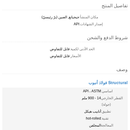
تفاصيل المنتج
مكان المنشأ:
جيجيانغ, الصين (برّ رئيسيّ)
إصدار الشهادات:
API
شروط الدفع والشحن
الحد الأدنى لكمية:
قابل للتفاوض
الأسعار:
قابل للتفاوض
وصف
Structural فولاذ أنبوب
اساسي:
API ، ASTM
القطر الخارجي
14 - 900 ملم
(جولة):
تطبيق:
أنابيب هيكل
تقنية:
hot-rolled
المعالجة
المجلفن