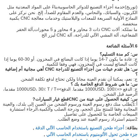
(توريخ)
خدمة أجزاء التصنيع للدوائر الحاسوبية
بناءً على المواد المعدنية مثل
الكربون، والسبائك، والنحاس، والعدم المقاوم للصدأ، إلخ. نحن نركز على
النماذج الأولية السريعة للمعدات والبلاستيك وخدمات معالجة CNC بكمية
منخفضة.
,
ما نملكه: آلات CNC ذات 3 محاور و 4 محاور و 5 محورات
آلة الحفر
الشعاعية، آلة المشي الآلي للدراجة، آلة CNC ليزر الخ
6
.
الأسئلة الشائعة
س: كم مدة التسليم؟
ج: عادة ما يكون 7-14 يوما إذا كانت البضائع في المخزون. أو 30-60 يوما إذا
كانت البضائع ليست في المخزون، فهي وفقا للكمية.
س: هل تقدم عينات من أجزاء التصنيع للدراجة CNC
أهي مجانية أم إضافية
؟
ج: نعم، يمكننا أن نقدم العينة مجانا ولكن تحتاج لدفع تكلفة الشحن.
س: ما هي شروط الدفع الخاصة بك ؟
ج: الدفع <=1000USD، 100٪ مقدما. الدفع>=1000USD، 30٪ T / T مقدما،
الرصيد قبل الشحن.
س: كيفية الحصول على عينة من CNC
قطع غيار السيارات
?
أ:1يُطلب منك دفع رسوم العينة ورسوم الشحن من الصين إلى بلدك، والعينة
المجانية وفقا للمنتج مثل الحجم، ودرجة الصلب والكمية،الرجاء استشارة
المبيعات الخاصة بنا للحصول على تفاصيل
2سيتم استرداد رسوم العينة عند وضع الطلب.
أجزاء طحن التصنيع باستخدام الحاسب الآلي الدقة
بطاقة:
,
جزء طحن تحول الألومنيوم باستخدام الحاسب الآلي
,