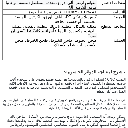
معدات الاختبار
مقياس ارتفاع آلي؛ ذراع متعددة المفاصل؛ منصة الرخام؛
قياس الخامة، الخ
التسامح
+/- 0.01mm، 100% فحص مراقبة الجودة
الحزمة
كيس بلاستيكي PE، ألياف الورق، الكرتون، المنصة
الخشبية، أو حسب الحاجة
معالجة السطح
مطلية بالنيكل، مطلية بالزنك، مطلية بالفضة، مطلية
بالذهب، مكسورة، الرملية
أجزاء ميكانيكية لـ "سي إن
سي"
العملية
طحن الخيوط، طحن الخيوط، طحن الخيوط، طحن
الأسطوانات، قطع الأسلاك
شرح لمعالجة الدوائر الحاسوبية
:
2.
التصنيع CNC (التحكم الرقمي بالحاسوب) هو عملية تصنيع تنطوي على استخدام آلات 
خاضعة لسيطرة الكمبيوتر لإنتاج أجزاء دقيقة ودقيقة.الدوارة هي نوع من الأدوات الآلية 
المستخدمة لتشكيل المواد مثل المعدن، الخشب، أو البلاستيك عن طريق تدوير قطعة 
العمل ضد أداة القطع.
في معالجة الدوارة CNC ، يسيطر برنامج كمبيوتر على حركة أداة القطع على طول محاور 
مختلفة لإنشاء الشكل المطلوب للقطعة. يفرض البرنامج السرعة والطول والعمق ،و زاوية 
القطع، والتي يتم تنفيذها من قبل الآلة بطريقة آلية للغاية.
ويمكن برمجة آلة التشغيل الحاسوبية لإنتاج مجموعة واسعة من الأشكال، بما في ذلك 
الأسطوانات، المخاريط، الكرات، والأشكال الهندسية المعقدة بدقة عالية ودقة.هذا يجعله 
خيارا شعبيا لتصنيع المكونات مثل العمود، المسامير، المسامير، البوشينغ، وغيرها من 