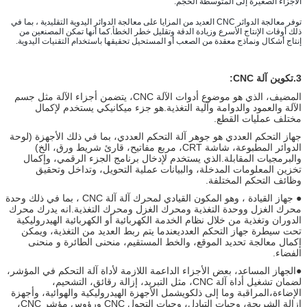
الأجزاء الصغيرة إلى المتوسطة الحجم.
توفر معالجة الدوائر CNC العديد من المزايا على معالجة الدوائر اليدوية التقليدية ، بما في 
ذلك أوقات الإنتاج الأسرع وزيادة الدقة وتقليل خطر الخطأ.كما أنها تمكن المصنعين من 
إنتاج أشكال ونماذج معقدة من الصعب أو المستحيل تحقيقها باستخدام التقنيات اليدوية.
3.تكوين آلة CNC:
المضيف، الذي هو موضوع أدوات الآلة CNC، يتضمن أجزاء الآلة مثل جسم
الآلة والعمود والدوامة وآلية التغذية.هو جزء ميكانيكي يستخدم لإكمال
مختلف عمليات القطع.
جهاز التحكم العددي هو جوهر آلة التحكم العددي، بما في ذلك الأجهزة (لوحة
الدوائر المطبوعة، شاشة CRT، مربع مفاتيح، قارئ شريط ورق، الخ)
والبرمجيات المقابلة.الذي يستخدم لإدخال برنامج الجزء الرقمي، وإكمال
تخزين المعلومات المدخلة، والبيانات عملية التحويل، وتداخل وتحقيق
وظائف التحكم المختلفة.
● جهاز القيادة ، وهو المكون القيادي لمحرك آلة آلة CNC ، بما في ذلك وحدة
محرك الغزل ووحدة التغذية ومحرك الغزل ومحرك التغذية.انه يدرك محرك
الدوران وتغذية من خلال نظام الخدمة الكهربائية أو الكهربائية الهيدروليكية
تحت سيطرة جهاز التحكم العدديعندما يتم ربط العديد من التغذية، ويمكن
إكمال معالجة تحديد الموقع، والخط المستقيم، منحنى الطائرة و منحنى
الفضاء.
●الجهاز المساعد، بعض الأجزاء الداعمة اللازمة لأداة آلة التحكم في المؤشر،
لضمان تشغيل أداة آلة CNC، مثل التبريد، إزالة رقائق، التشحيم،
الإضاءة،المراقبة وما إلى ذلكويشمل الأجهزة الهيدروليكية والهوائية، وأجهزة
إزالة الشريحة، وجبات التبادل، وجبات التحول CNC ورؤوس مؤشر CNC،