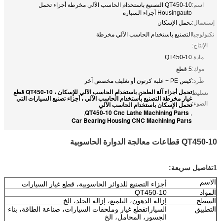
اسم:
QT450-10 التصنيع باستخدام الحاسب الآلي مخرطة أجزاء تحمل
Housingauto أجزاء السيارة
إستعمال:
تحمل الإسكان
تكنولوجيا
التصنيع باستخدام الحاسب الآلي مخرطة
الإنتاج:
مادة:
QT450-10
موك:
5 قطع
طَرد:
كيس PE + علبة كرتون أو تغليف مخصص آخر
تحمل أجزاء آلة الطحن باستخدام الحاسب الآلي للإسكان ، QT450-10 قطع
تسليط
غيار مخرطة التصنيع باستخدام الحاسب الآلي ، أجزاء تصنيع السيارات التي
الضوء:
تحمل الإسكان باستخدام الحاسب الآلي
QT450-10 Cnc Lathe Machining Parts
,
,
Car Bearing Housing CNC Machining Parts
QT450-10 قطاعات معالجة الدوارة الحاسوبية
1تفاصيل سريعة:
الاسم
أجزاء التصنيع للدوائر الحاسوبية، قطع غيار السيارات
المواد
QT450-10
السطح
إزالة الدهون، التلميع، إزالة الجلد، الخ
التطبيق
السيارات
قطع غيار وملحقات السيارات، صناعة الطاقة، بناء
الجسور، المحامل، الخ