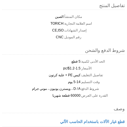
تفاصيل المنتج
مكان المنشأ:
الصين
اسم العلامة التجارية:
TORICH
إصدار الشهادات:
CE,ISO
رقم الموديل:
CNC
شروط الدفع والشحن
الحد الأدنى لكمية:
5 قطع
الأسعار:
$1.2-1.5/pc
تفاصيل التغليف:
كيس PE + علبة كرتون
وقت التسليم:
5-14 يوم
شروط الدفع:
D / A ، ويسترن يونيون ، موني جرام
القدرة على العرض:
60000 قطعة شهريا
وصف
قطع غيار الآلات باستخدام الحاسب الآلي